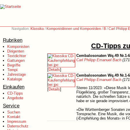
Navigation:
Klassika
/
Komponistinnen und Komponisten
/
B
/
Carl Philipp
Rubriken
CD-Tipps zu
Komponisten
Dirigenten
Cembalosonaten Wq.49 Nr.1-6
Textdichter
Carl Philipp Emanuel Bach
(171
Gattungen
Begriffe
[
Details
]
Tempi
Jahrestage
Cembalosonaten Wq.49 Nr.1-6
Kataloge
Carl Philipp Emanuel Bach
(171
Einkaufen
Stereo 11/2023: »Diese Musik l
[
Details
]
Flügelklang, großer Tranparenz,
CD-Tipps
natürlich. Die schnellen Sätze s
Angebote
habe er sie gerade improvisiert.
Service
»Die Württemberger Sonaten z
Suchen
Tonsprache. Eine Musik, die vo
Kontakt
(›Empfehlung des Monats‹ in
Impressum
Datenschutz