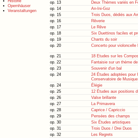
Historie
op. 13
Deux Thèmes variés en F
Opernhäuser
op. 14
An-Ini-Goz
Veranstaltungen
op. 15
Trois Duos, dédiés aux A
op. 16
Rêverie
op. 17
Le Rêve
op. 18
Six Duettinos faciles et p
op. 19
Chants du soir
op. 20
Concerto pour violoncelle 
op. 21
18 Etudes sur les Composi
op. 22
Fantaisie sur un thème d
op. 23
Souvenir d'un bal
op. 24
24 Études adoptées pour 
Conservatoire de Musique
op. 24
Élégie
op. 25
12 Études aux positions 
op. 26
Valse brillante
op. 27
La Primavera
op. 28
Caprice / Capriccio
op. 29
Pensées des champs
op. 30
Six Études artistiques
op. 31
Trois Duos / Drei Duos
op. 32
Les Regrets