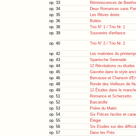
op. 33
Réminiscences de Beeth
op. 34
Deux Romances sans Par
op. 35
Les Rêves dorés
op. 36
Boléro
op. 38
Trio N° 1 / Trio Nr. 1
op. 39
Souvenirs d'enfance
op. 40
Trio N° 2 / Trio Nr. 2
op. 42
Les matinées du printemp
op. 43
Spanische Serenade
op. 44
12 Récréations ou études 
op. 45
Gavotte dans le style anc
op. 46
Berceuse et Chanson d'En
op. 48
Ronde des Veilleurs de Nu
op. 49
12 Études dans le manch
op. 51
Romance et Scherzetto
op. 52
Barcarolle
op. 53
Prière du Matin
op. 54
Six Pièces faciles et cara
op. 55
Élégie
op. 56
Six Etudes sur des difficu
op. 57
Dans les Près