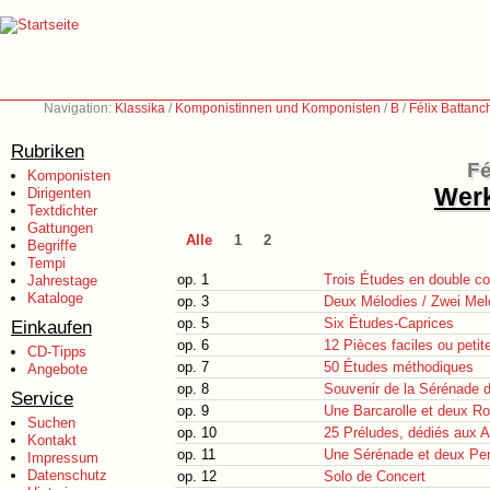
Navigation:
Klassika
/
Komponistinnen und Komponisten
/
B
/
Félix Battan
Rubriken
Fé
Komponisten
Werk
Dirigenten
Textdichter
Gattungen
Alle
1
2
Begriffe
Tempi
op. 1
Trois Études en double c
Jahrestage
Kataloge
op. 3
Deux Mélodies / Zwei Mel
op. 5
Six Études-Caprices
Einkaufen
op. 6
12 Pièces faciles ou peti
CD-Tipps
op. 7
50 Études méthodiques
Angebote
op. 8
Souvenir de la Sérénade 
Service
op. 9
Une Barcarolle et deux R
Suchen
op. 10
25 Préludes, dédiés aux A
Kontakt
op. 11
Une Sérénade et deux Pen
Impressum
Datenschutz
op. 12
Solo de Concert