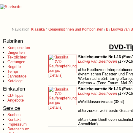
Navigation:
Klassika
/
Komponistinnen und Komponisten
/
B
/
Ludwig van B
Rubriken
DVD-Tip
Komponisten
Dirigenten
Streichquartette Nr.1-16
(EuroA
Textdichter
Ludwig van Beethoven
(1770-18
Gattungen
Begriffe
»Die Beethoven-Interpretationen
Tempi
dynamischen Facetten und Phr
[
Details
]
Jahrestage
Werke nachspürt. Ein großartig
Kataloge
Belceas.« (Fono Forum, Mai 20
Einkaufen
Streichquartette Nr.1-16
(Erato
Ludwig van Beethoven
(1770-18
CD-Tipps
Angebote
»Weltklasseniveau« (3Sat)
Service
[
Details
]
»Die zurzeit wohl beste Gesam
Suchen
Kontakt
»Man kann Beethoven sicherlich
Abendblatt)
Impressum
Datenschutz