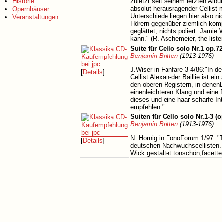
Historie
zuletzt seit seinem letzten Al
absolut herausragender Cellist
Opernhäuser
Unterschiede liegen hier also 
Veranstaltungen
Hörern gegenüber ziemlich kompr
geglättet, nichts poliert. Jami
kann." (R. Aschemeier, the-list
Suite für Cello solo Nr.1 op.7
Benjamin Britten
(1913-1976)
J.Wiser in Fanfare 3-4/86:"In d
[
Details
]
Cellist Alexan-der Baillie ist e
den oberen Registern, in denenB
einenleichteren Klang und eine f
dieses und eine haar-scharfe I
empfehlen."
Suiten für Cello solo Nr.1-3 (
Benjamin Britten
(1913-1976)
N. Hornig in FonoForum 1/97: "T
[
Details
]
deutschen Nachwuchscellisten. 
Wick gestaltet tonschön,facetten