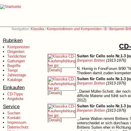
Navigation:
Klassika
/
Komponistinnen und Komponisten
/
B
/
Benjamin Bri
Rubriken
CD-
Komponisten
Dirigenten
Suiten für Cello solo Nr.1-3 (
Textdichter
Benjamin Britten
(1913-1976)
Gattungen
Begriffe
N. Hornig in FonoForum 9/90:"Neb
[
Details
]
Tempi
Thedeen damit zuden kompetentes
Jahrestage
Suiten für Cello solo Nr.1-3 (
Kataloge
Benjamin Britten
(1913-1976)
Einkaufen
,,Daniel Müller-Schott, der noch
[
Details
]
CD-Tipps
diffizile Materie und fühlt sic
Angebote
2012)
Service
Suiten für Cello solo Nr.1-3 (
Benjamin Britten
(1913-1976)
Suchen
Kontakt
,,Jamie Walton nimmt Brittens 
[
Details
]
Impressum
unterscheidet er sich durchaus
Datenschutz
Brittens Suiten eher in Richtu