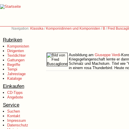
Navigation:
Klassika
/
Komponistinnen und Komponisten
/
B
/
Fred Buscagl
Rubriken
Komponisten
Dirigenten
Ausbildung am
Giuseppe Verdi
-Kons
Textdichter
Kriegsgefangenschaft lernte er dann
Gattungen
Schmalz und Machotum. Titel wie "Ch
Begriffe
in einem rosa Thunderbird. Heute noc
Tempi
Jahrestage
Kataloge
Einkaufen
CD-Tipps
Angebote
Service
Suchen
Kontakt
Impressum
Datenschutz