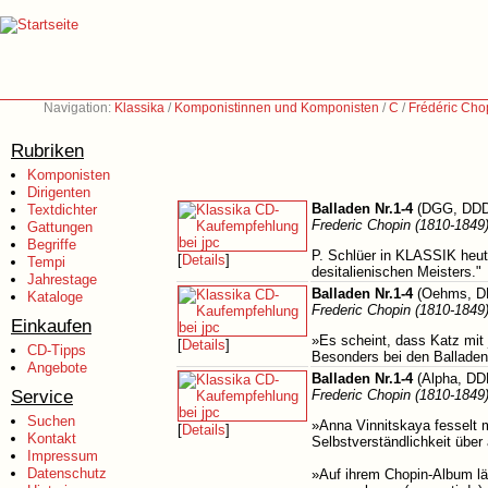
Navigation:
Klassika
/
Komponistinnen und Komponisten
/
C
/
Frédéric Cho
Rubriken
Komponisten
Dirigenten
Balladen Nr.1-4
(DGG, DDD
Textdichter
Frederic Chopin (1810-1849
Gattungen
Begriffe
P. Schlüer in KLASSIK heut
[
Details
]
Tempi
desitalienischen Meisters."
Jahrestage
Balladen Nr.1-4
(Oehms, DD
Kataloge
Frederic Chopin (1810-1849
Einkaufen
»Es scheint, dass Katz mit
[
Details
]
CD-Tipps
Besonders bei den Ballade
Angebote
Balladen Nr.1-4
(Alpha, DD
Service
Frederic Chopin (1810-1849
Suchen
»Anna Vinnitskaya fesselt m
[
Details
]
Kontakt
Selbstverständlichkeit über
Impressum
Datenschutz
»Auf ihrem Chopin-Album lä