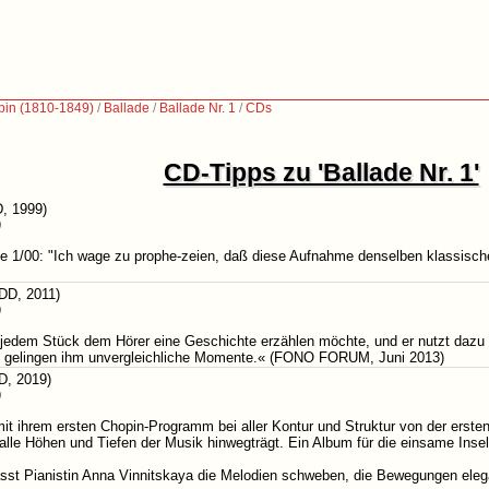
pin (1810-1849)
/
Ballade
/
Ballade Nr. 1
/
CDs
CD-Tipps zu 'Ballade Nr. 1'
, 1999)
)
e 1/00: "Ich wage zu prophe-zeien, daß diese Aufnahme denselben klassisc
D, 2011)
)
 jedem Stück dem Hörer eine Geschichte erzählen möchte, und er nutzt dazu 
n gelingen ihm unvergleichliche Momente.« (FONO FORUM, Juni 2013)
D, 2019)
)
it ihrem ersten Chopin-Programm bei aller Kontur und Struktur von der ersten 
 alle Höhen und Tiefen der Musik hinwegträgt. Ein Album für die einsame In
sst Pianistin Anna Vinnitskaya die Melodien schweben, die Bewegungen ele