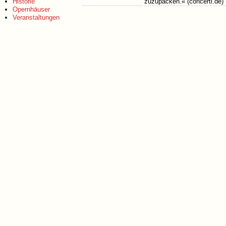
Historie
zuzupacken.« (concerti.de)
Opernhäuser
Veranstaltungen