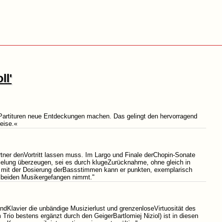
ll'
n Partituren neue Entdeckungen machen. Das gelingt den hervorragend
eise.«
tner denVortritt lassen muss. Im Largo und Finale derChopin-Sonate
spielung überzeugen, sei es durch klugeZurücknahme, ohne gleich in
uch mit der Dosierung derBassstimmen kann er punkten, exemplarisch
r beiden Musikergefangen nimmt."
ndKlavier die unbändige Musizierlust und grenzenloseVirtuosität des
Trio bestens ergänzt durch den GeigerBartlomiej Niziol) ist in diesen