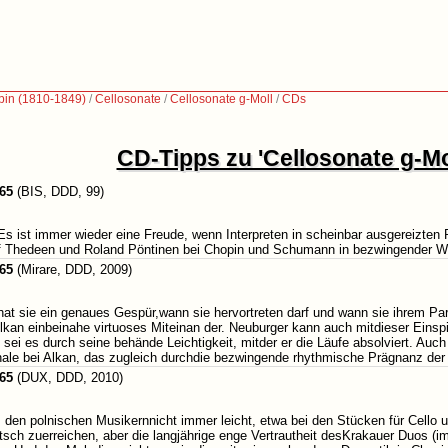
pin (1810-1849)
/
Cellosonate
/
Cellosonate g-Moll
/
CDs
CD-Tipps zu 'Cellosonate g-Mo
.65
(BIS, DDD, 99)
Es ist immer wieder eine Freude, wenn Interpreten in scheinbar ausgereizte
eif Thedeen und Roland Pöntinen bei Chopin und Schumann in bezwingender W
.65
(Mirare, DDD, 2009)
t sie ein genaues Gespür,wann sie hervortreten darf und wann sie ihrem Par
i Alkan einbeinahe virtuoses Miteinan der. Neuburger kann auch mitdieser Ein
; sei es durch seine behände Leichtigkeit, mitder er die Läufe absolviert. A
Finale bei Alkan, das zugleich durchdie bezwingende rhythmische Prägnanz de
.65
(DUX, DDD, 2010)
 den polnischen Musikernnicht immer leicht, etwa bei den Stücken für Cello u
ch zuerreichen, aber die langjährige enge Vertrautheit desKrakauer Duos (im 