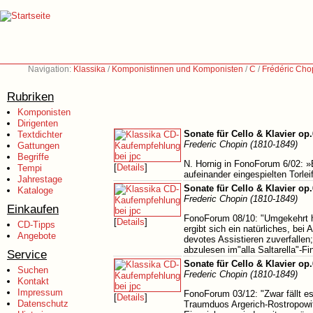
Navigation:
Klassika
/
Komponistinnen und Komponisten
/
C
/
Frédéric Cho
Rubriken
Komponisten
Dirigenten
Sonate für Cello & Klavier op
Textdichter
Frederic Chopin (1810-1849)
Gattungen
Begriffe
N. Hornig in FonoForum 6/02: »
[
Details
]
Tempi
aufeinander eingespielten Torl
Jahrestage
Sonate für Cello & Klavier op
Kataloge
Frederic Chopin (1810-1849)
Einkaufen
FonoForum 08/10: "Umgekehrt ha
[
Details
]
CD-Tipps
ergibt sich ein natürliches, be
Angebote
devotes Assistieren zuverfallen
abzulesen im"alla Saltarella"-
Service
Sonate für Cello & Klavier op
Suchen
Frederic Chopin (1810-1849)
Kontakt
Impressum
FonoForum 03/12: "Zwar fällt es
[
Details
]
Datenschutz
Traumduos Argerich-Rostropowits