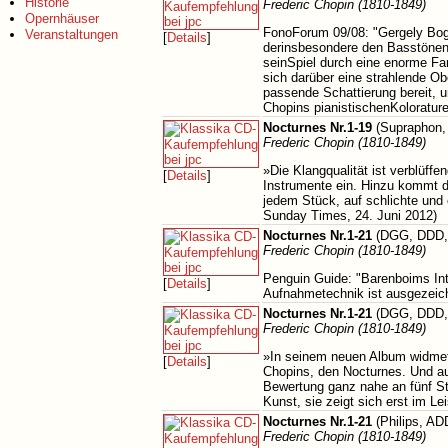
Historie
Frederic Chopin (1810-1849)
Opernhäuser
FonoForum 09/08: "Gergely Bogán
Veranstaltungen
[
Details
]
derinsbesondere den Basstönen 
seinSpiel durch eine enorme Far
sich darüber eine strahlende Ob
passende Schattierung bereit, u
Chopins pianistischenKolorature
Nocturnes Nr.1-19
(Supraphon,
Frederic Chopin (1810-1849)
»Die Klangqualität ist verblüff
[
Details
]
Instrumente ein. Hinzu kommt d
jedem Stück, auf schlichte und 
Sunday Times, 24. Juni 2012)
Nocturnes Nr.1-21
(DGG, DDD,
Frederic Chopin (1810-1849)
Penguin Guide: "Barenboims Inter
[
Details
]
Aufnahmetechnik ist ausgezeichn
Nocturnes Nr.1-21
(DGG, DDD,
Frederic Chopin (1810-1849)
»In seinem neuen Album widmet 
[
Details
]
Chopins, den Nocturnes. Und a
Bewertung ganz nahe an fünf Ste
Kunst, sie zeigt sich erst im L
Nocturnes Nr.1-21
(Philips, AD
Frederic Chopin (1810-1849)