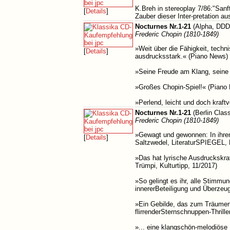
K.Breh in stereoplay 7/86:"Sanf
[
Details
]
Zauber dieser Inter-pretation aus
Nocturnes Nr.1-21
(Alpha, DDD
Frederic Chopin (1810-1849)
»Weit über die Fähigkeit, techni
[
Details
]
ausdrucksstark.« (Piano News)
»Seine Freude am Klang, seine B
»Großes Chopin-Spiel!« (Piano
»Perlend, leicht und doch kraft
Nocturnes Nr.1-21
(Berlin Clas
Frederic Chopin (1810-1849)
»Gewagt und gewonnen: In ihrem
[
Details
]
Saltzwedel, LiteraturSPIEGEL, 
»Das hat lyrische Ausdruckskra
Trümpi, Kulturtipp, 11/2017)
»So gelingt es ihr, alle Stimmu
innererBeteiligung und Überzeu
»Ein Gebilde, das zum Träumen 
flirrenderSternschnuppen-Thrill
»... eine klangschön-melodiöse 