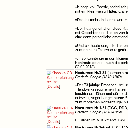
»Klänge voll Poesie, technisch 
mit ein klein wenig Flitter. Cla
»Das ist mehr als hörenswert!«
»Bei Huangci erhalten diese ›N
mit Gedichten und Texten von f
eine ganz persönliche emotional
»Und bis heute sorgt die Tastens
zum reinsten Tastenspuk gerät.
»... so konnte sie in den klein
Kontraste setzen, auch die perl
02.02.2018)
Nocturnes Nr.1-21
(harmonia m
Frederic Chopin (1810-1849)
»Der 73-jährige Franzose, bei u
[
Details
]
›Handwerkszeug‹ einen Pariser 
leuchtende Höhen und dürfte, d
aufweist, sogar hartgesottene S
zum modernen Konzertflügel bi
Nocturnes Nr.1-21
(DGG, DDD,
Frederic Chopin (1810-1849)
I. Harden im Musikmarkt 12/96: 
[
Details
]
Nocturnes Nr.1-4,7-10,12,13,15