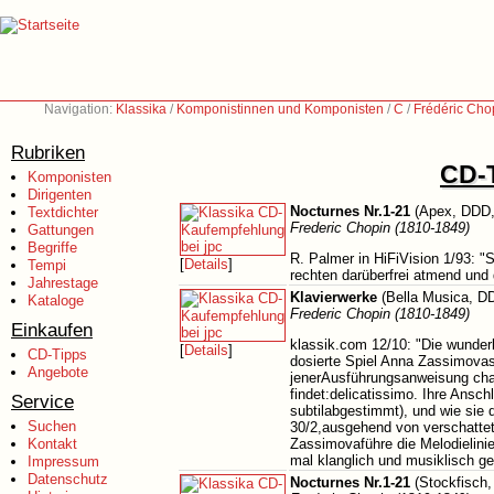
Navigation:
Klassika
/
Komponistinnen und Komponisten
/
C
/
Frédéric Cho
Rubriken
CD-T
Komponisten
Dirigenten
Nocturnes Nr.1-21
(Apex, DDD,
Textdichter
Frederic Chopin (1810-1849)
Gattungen
Begriffe
R. Palmer in HiFiVision 1/93: "
[
Details
]
Tempi
rechten darüberfrei atmend und 
Jahrestage
Klavierwerke
(Bella Musica, D
Kataloge
Frederic Chopin (1810-1849)
Einkaufen
klassik.com 12/10: "Die wunder
[
Details
]
CD-Tipps
dosierte Spiel Anna Zassimovas
Angebote
jenerAusführungsanweisung chara
findet:delicatissimo. Ihre Ansch
Service
subtilabgestimmt), und wie sie
Suchen
30/2,ausgehend von verschattete
Kontakt
Zassimovaführe die Melodielinie
mal klanglich und musiklisch g
Impressum
Datenschutz
Nocturnes Nr.1-21
(Stockfisch,