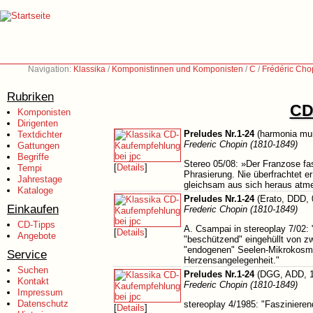
Navigation:
Klassika
/
Komponistinnen und Komponisten
/
C
/
Frédéric Cho
Rubriken
CD-
Komponisten
Dirigenten
Preludes Nr.1-24
(harmonia mu
Textdichter
Frederic Chopin (1810-1849)
Gattungen
Begriffe
Stereo 05/08: »Der Franzose fasz
[
Details
]
Tempi
Phrasierung. Nie überfrachtet e
Jahrestage
gleichsam aus sich heraus atm
Kataloge
Preludes Nr.1-24
(Erato, DDD, 
Einkaufen
Frederic Chopin (1810-1849)
CD-Tipps
A. Csampai in stereoplay 7/02:
[
Details
]
Angebote
"beschützend" eingehüllt von 
"endogenen" Seelen-Mikrokosmo
Service
Herzensangelegenheit."
Suchen
Preludes Nr.1-24
(DGG, ADD, 1
Kontakt
Frederic Chopin (1810-1849)
Impressum
Datenschutz
stereoplay 4/1985: "Faszinieren
[
Details
]