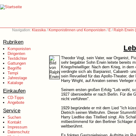
Navigation:
Klassika
/
Komponistinnen und Komponisten
/
E
/
Ralph Erwin 
Rubriken
Leb
Komponisten
Dirigenten
Theodor Vogl, sein Vater, war Organist, Pi
Textdichter
sehr begabter Sohn Erwin leitete bereits m
Gattungen
Kriegsfreiwilliger. Nach dem Krieg, in de
Begriffe
verdingte sich als Barpianist, Cabarett- u
Tempi
sein Revuelied für das Apollo-Theater, de
Jahrestage
Harry Wright, auf Anraten seines Verlege
Kataloge
Seinem ersten großen Erfolg "Leb wohl, s
Einkaufen
1927 übersiedelte er nach Berlin. Für die 
CD-Tipps
nicht verführen".
Angebote
1929 begründete er mit dem Lied "Ich küss
Service
Dietrich seinen Weltruhm. Dieser Stummfi
Harry Liedtke das Titellied singt. Als Scha
Suchen
mitbestimmend für den Berliner Schlager 
Kontakt
weltberühmt.
Impressum
Datenschutz
Es folgten Gastspielreisen, Auftritte im R