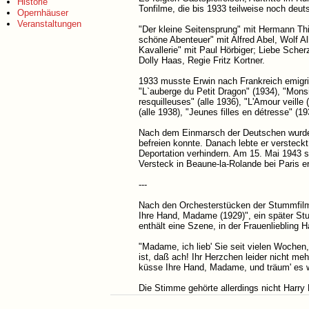
Historie
Tonfilme, die bis 1933 teilweise noch de
Opernhäuser
Veranstaltungen
"Der kleine Seitensprung" mit Hermann Th
schöne Abenteuer" mit Alfred Abel, Wolf Al
Kavallerie" mit Paul Hörbiger; Liebe Scher
Dolly Haas, Regie Fritz Kortner.
1933 musste Erwin nach Frankreich emigrier
"L`auberge du Petit Dragon" (1934), "Monsi
resquilleuses" (alle 1936), "L'Amour veille
(alle 1938), "Jeunes filles en détresse" (19
Nach dem Einmarsch der Deutschen wurde e
befreien konnte. Danach lebte er versteck
Deportation verhindern. Am 15. Mai 1943 s
Versteck in Beaune-la-Rolande bei Paris erl
---
Nach den Orchesterstücken der Stummfilm
Ihre Hand, Madame (1929)", ein später Stu
enthält eine Szene, in der Frauenliebling Ha
"Madame, ich lieb' Sie seit vielen Woche
ist, daß ach! Ihr Herzchen leider nicht mehr 
küsse Ihre Hand, Madame, und träum' es wa
Die Stimme gehörte allerdings nicht Harr