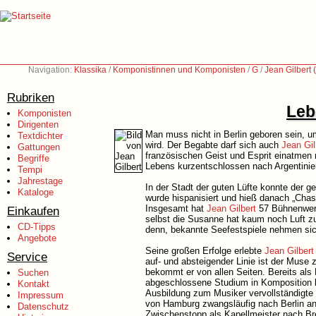
Navigation:
Klassika
/
Komponistinnen und Komponisten
/
G
/
Jean Gilbert
Rubriken
Leb
Komponisten
Dirigenten
Man muss nicht in Berlin geboren sein, u
Textdichter
wird. Der Begabte darf sich auch
Jean Gil
Gattungen
französischen Geist und Esprit einatmen 
Begriffe
Lebens kurzentschlossen nach Argentinie
Tempi
Jahrestage
In der Stadt der guten Lüfte konnte der 
Kataloge
wurde hispanisiert und hieß danach „Chas
Insgesamt hat
Jean Gilbert
57 Bühnenwerk
Einkaufen
selbst die Susanne hat kaum noch Luft z
CD-Tipps
denn, bekannte Seefestspiele nehmen si
Angebote
Seine großen Erfolge erlebte
Jean Gilbert
Service
auf- und absteigender Linie ist der Muse 
bekommt er von allen Seiten. Bereits als 
Suchen
abgeschlossene Studium in Komposition 
Kontakt
Ausbildung zum Musiker vervollständigte 
Impressum
von Hamburg zwangsläufig nach Berlin an
Datenschutz
Zwischenstopp als Kapellmeister nach Brem