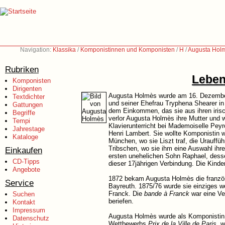
Navigation:
Klassika
/
Komponistinnen und Komponisten
/
H
/
Augusta Hol
Rubriken
Leben
Komponisten
Dirigenten
Augusta Holmès wurde am 16. Dezember 1
Textdichter
und seiner Ehefrau Tryphena Shearer in P
Gattungen
dem Einkommen, das sie aus ihren irisc
Begriffe
verlor Augusta Holmès ihre Mutter und w
Tempi
Klavierunterricht bei Mademoiselle Peyr
Jahrestage
Henri Lambert. Sie wollte Komponistin w
Kataloge
München, wo sie Liszt traf, die Urauff
Tribschen, wo sie ihm eine Auswahl ihre
Einkaufen
ersten unehelichen Sohn Raphael, desse
CD-Tipps
dieser 17jährigen Verbindung. Die Kinde
Angebote
1872 bekam Augusta Holmès die französ
Service
Bayreuth. 1875/76 wurde sie einziges we
Franck. Die
bande à Franck
war eine Ve
Suchen
beriefen.
Kontakt
Impressum
Augusta Holmès wurde als Komponistin i
Datenschutz
Wettbewerbs
Prix de la Ville de Paris
, 