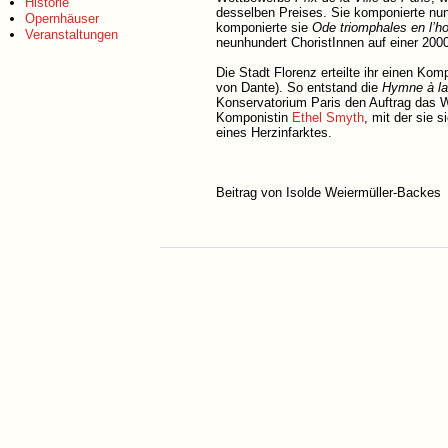
Historie
desselben Preises. Sie komponierte nun
Opernhäuser
komponierte sie
Ode triomphales en l’h
Veranstaltungen
neunhundert ChoristInnen auf einer 200
Die Stadt Florenz erteilte ihr einen Kom
von Dante). So entstand die
Hymne à la
Konservatorium Paris den Auftrag das W
Komponistin
Ethel Smyth
, mit der sie 
eines Herzinfarktes.
Beitrag von Isolde Weiermüller-Backes