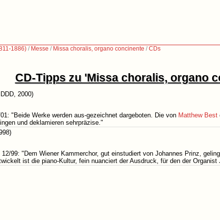
1811-1886)
/
Messe
/
Missa choralis, organo concinente
/
CDs
CD-Tipps zu 'Missa choralis, organo c
 DDD, 2000)
/01: "Beide Werke werden aus-gezeichnet dargeboten. Die von
Matthew Best
lingen und deklamieren sehrpräzise."
998)
12/99: "Dem Wiener Kammerchor, gut einstudiert von Johannes Prinz, geling
ickelt ist die piano-Kultur, fein nuanciert der Ausdruck, für den der Organis