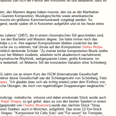
tropolous sah sich die Partitur des Konzertes an und bedauerte, dass es
chten, den Masters degree haben musste, den sie an der Manhattan
torio Giannini Komposition, Musikgeschichte sowie amerikanische
s musste ein größeres Kammermusikwerk vorgelegt werden. So
end, wurde später oft in Konzerten aufgeführt und ist bis heute eines
Lebens" (1957), die in einem chromatischen Stil geschrieben sind,
 sie den Bachelor und Masters degree. Sie hatte immer noch das
olpe u.v.m. Ihre eigenen Kompositionen blieben zunächst bei der
Suche sie zu erlernen, traf Ursula auf den Komponisten
Stefan Wolpe
.
hrittlich denkende Schüler. "Zu meiner bisher komponierten Musik stellte
 kurz bei Webern studierte, arbeitete nicht akademisch nachahmend,
symetrische Rhythmik, weitgespannte Linien, große Kontraste. Im
e beibehielt, ist Weberns Stil der konstanten Variation ohne Schönberg
61 nahm sie an einem Kurs der ISCM (Internationale Gesellschaft
irektor dieser Gesellschaft war der Schwiegersohn von Schönberg, Felix
hapey
. "Ich glaubte (was sich als richtig erwies) unter dem Einfluss von
ische Übungen, die mich von regelmäßigen Gruppierungen wegbrachte."
eisätzige, melodische, virtuose und dabei emotionale Stück wurde auch
s
Ralph Shapey
so gut gefiel, dass es von den besten Spielern in einem
 (gegründet von
Charles Wuorinen
) wurde das nächste Stück "Stray
iteren Städten, auch in München, aufgeführt. Das erste 12-Ton-Stück
 Shapey: "Komposition für Cello Solo" und "For seven" für Trompete,