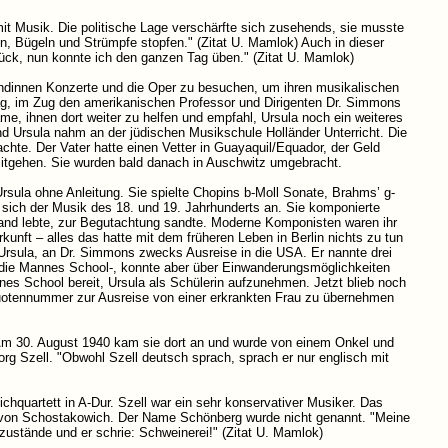
mit Musik. Die politische Lage verschärfte sich zusehends, sie musste
, Bügeln und Strümpfe stopfen." (Zitat U. Mamlok) Auch in dieser
lück, nun konnte ich den ganzen Tag üben." (Zitat U. Mamlok)
undinnen Konzerte und die Oper zu besuchen, um ihren musikalischen
h Prag, im Zug den amerikanischen Professor und Dirigenten Dr. Simmons
me, ihnen dort weiter zu helfen und empfahl, Ursula noch ein weiteres
 und Ursula nahm an der jüdischen Musikschule Holländer Unterricht. Die
chte. Der Vater hatte einen Vetter in Guayaquil/Equador, der Geld
 mitgehen. Sie wurden bald danach in Auschwitz umgebracht.
sula ohne Anleitung. Sie spielte Chopins b-Moll Sonate, Brahms’ g-
sich der Musik des 18. und 19. Jahrhunderts an. Sie komponierte
lland lebte, zur Begutachtung sandte. Moderne Komponisten waren ihr
rkunft – alles das hatte mit dem früheren Leben in Berlin nichts zu tun
Ursula, an Dr. Simmons zwecks Ausreise in die USA. Er nannte drei
d die Mannes School-, konnte aber über Einwanderungsmöglichkeiten
nes School bereit, Ursula als Schülerin aufzunehmen. Jetzt blieb noch
 Quotennummer zur Ausreise von einer erkrankten Frau zu übernehmen
 Am 30. August 1940 kam sie dort an und wurde von einem Onkel und
 Szell. "Obwohl Szell deutsch sprach, sprach er nur englisch mit
chquartett in A-Dur. Szell war ein sehr konservativer Musiker. Das
ie von Schostakowich. Der Name Schönberg wurde nicht genannt. "Meine
tzustände und er schrie: Schweinerei!" (Zitat U. Mamlok)