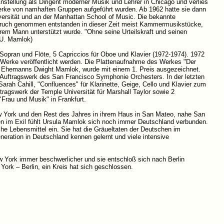
nstellung als Dirigent moderner Musik und Lehrer in Chicago und verlies
erke von namhaften Gruppen aufgeführt wurden. Ab 1962 hatte sie dann
versität und an der Manhattan School of Music. Die bekannte
nspruch genommen entstanden in dieser Zeit meist Kammermusikstücke,
ihrem Mann unterstützt wurde. "Ohne seine Urteilskraft und seinen
 U. Mamlok)
 Sopran und Flöte, 5 Capriccios für Oboe und Klavier (1972-1974). 1972
 Werke veröffentlicht werden. Die Plattenaufnahme des Werkes "Der
es Ehemanns Dwight Mamlok, wurde mit einem 1. Preis ausgezeichnet.
 Auftragswerk des San Francisco Symphonie Orchesters. In der letzten
Sarah Cahill, "Confluences" für Klarinette, Geige, Cello und Klavier zum
ragswerk der Temple Universität für Marshall Taylor sowie 2
"Frau und Musik" in Frankfurt.
w York und den Rest des Jahres in ihrem Haus in San Mateo, nahe San
ren im Exil fühlt Ursula Mamlok sich noch immer Deutschland verbunden.
he Lebensmittel ein. Sie hat die Gräueltaten der Deutschen im
neration in Deutschland kennen gelernt und viele intensive
York immer beschwerlicher und sie entschloß sich nach Berlin
York – Berlin, ein Kreis hat sich geschlossen.