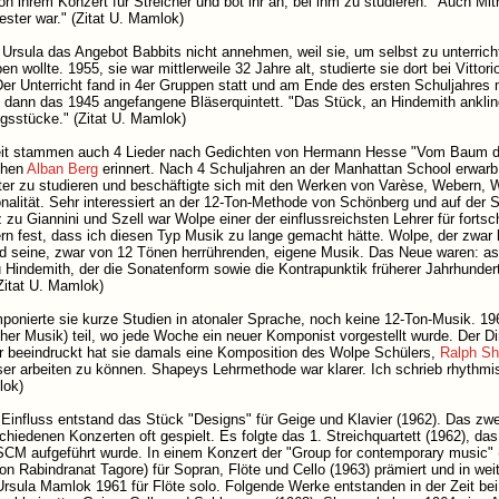
on ihrem Konzert für Streicher und bot ihr an, bei ihm zu studieren. "Auch Mi
ester war." (Zitat U. Mamlok)
 Ursula das Angebot Babbits nicht annehmen, weil sie, um selbst zu unterri
en wollte. 1955, sie war mittlerweile 32 Jahre alt, studierte sie dort bei Vit
er Unterricht fand in 4er Gruppen statt und am Ende des ersten Schuljahre
e dann das 1945 angefangene Bläserquintett. "Das Stück, an Hindemith ankling
ngsstücke." (Zitat U. Mamlok)
eit stammen auch 4 Lieder nach Gedichten von Hermann Hesse "Vom Baum des 
ühen
Alban Berg
erinnert. Nach 4 Schuljahren an der Manhattan School erwarb
ter zu studieren und beschäftigte sich mit den Werken von Varèse, Webern, W
onalität. Sehr interessiert an der 12-Ton-Methode von Schönberg und auf der 
zu Giannini und Szell war Wolpe einer der einflussreichsten Lehrer für fortsc
rn fest, dass ich diesen Typ Musik zu lange gemacht hätte. Wolpe, der zwar
d seine, zwar von 12 Tönen herrührenden, eigene Musik. Das Neue waren: as
Hindemith, der die Sonatenform sowie die Kontrapunktik früherer Jahrhundert
Zitat U. Mamlok)
onierte sie kurze Studien in atonaler Sprache, noch keine 12-Ton-Musik. 19
her Musik) teil, wo jede Woche ein neuer Komponist vorgestellt wurde. Der D
r beeindruckt hat sie damals eine Komposition des Wolpe Schülers,
Ralph S
er arbeiten zu können. Shapeys Lehrmethode war klarer. Ich schrieb rhythm
lok)
Einfluss entstand das Stück "Designs" für Geige und Klavier (1962). Das zw
schiedenen Konzerten oft gespielt. Es folgte das 1. Streichquartett (1962), da
SCM aufgeführt wurde. In einem Konzert der "Group for contemporary music"
von Rabindranat Tagore) für Sopran, Flöte und Cello (1963) prämiert und in we
rsula Mamlok 1961 für Flöte solo. Folgende Werke entstanden in der Zeit bei