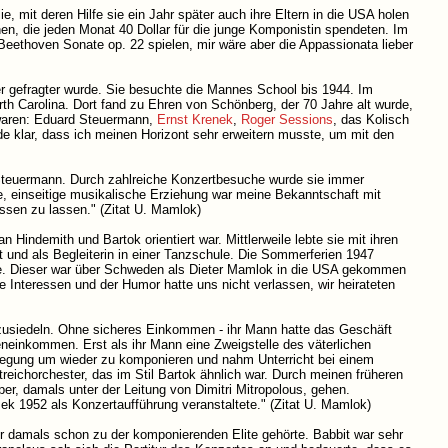
ie, mit deren Hilfe sie ein Jahr später auch ihre Eltern in die USA holen
n, die jeden Monat 40 Dollar für die junge Komponistin spendeten. Im
ie Beethoven Sonate op. 22 spielen, mir wäre aber die Appassionata lieber
er gefragter wurde. Sie besuchte die Mannes School bis 1944. Im
h Carolina. Dort fand zu Ehren von Schönberg, der 70 Jahre alt wurde,
 waren: Eduard Steuermann,
Ernst Krenek
,
Roger Sessions
, das Kolisch
de klar, dass ich meinen Horizont sehr erweitern musste, um mit den
Steuermann. Durch zahlreiche Konzertbesuche wurde sie immer
e, einseitige musikalische Erziehung war meine Bekanntschaft mit
ssen zu lassen." (Zitat U. Mamlok)
n Hindemith und Bartok orientiert war. Mittlerweile lebte sie mit ihren
ht und als Begleiterin in einer Tanzschule. Die Sommerferien 1947
nte. Dieser war über Schweden als Dieter Mamlok in die USA gekommen
he Interessen und der Humor hatte uns nicht verlassen, wir heirateten
zusiedeln. Ohne sicheres Einkommen - ihr Mann hatte das Geschäft
eneinkommen. Erst als ihr Mann eine Zweigstelle des väterlichen
Anregung um wieder zu komponieren und nahm Unterricht bei einem
treichorchester, das im Stil Bartok ähnlich war. Durch meinen früheren
er, damals unter der Leitung von Dimitri Mitropolous, gehen.
zek 1952 als Konzertaufführung veranstaltete." (Zitat U. Mamlok)
r damals schon zu der komponierenden Elite gehörte. Babbit war sehr