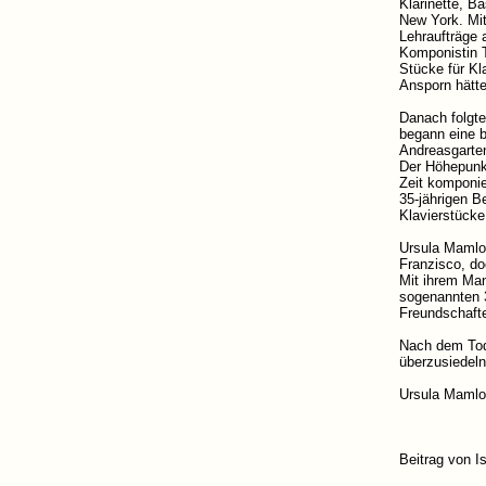
Klarinette, B
New York. Mit
Lehraufträge 
Komponistin T
Stücke für Kl
Ansporn hätte
Danach folgte
begann eine b
Andreasgarten
Der Höhepunkt
Zeit komponie
35-jährigen B
Klavierstücke
Ursula Mamlo
Franzisco, do
Mit ihrem Man
sogenannten 3
Freundschaft
Nach dem Tod
überzusiedeln
Ursula Mamlok
Beitrag von I