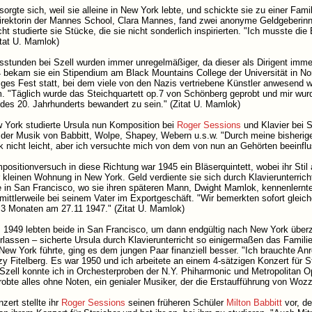
rgte sich, weil sie alleine in New York lebte, und schickte sie zu einer Famil
irektorin der Mannes School, Clara Mannes, fand zwei anonyme Geldgeberinne
cht studierte sie Stücke, die sie nicht sonderlich inspirierten. "Ich musste d
tat U. Mamlok)
tsstunden bei Szell wurden immer unregelmäßiger, da dieser als Dirigent imm
ekam sie ein Stipendium am Black Mountains College der Universität in Nort
iges Fest statt, bei dem viele von den Nazis vertriebene Künstler anwesend
m. "Täglich wurde das Steichquartett op.7 von Schönberg geprobt und mir wur
es 20. Jahrhunderts bewandert zu sein." (Zitat U. Mamlok)
 York studierte Ursula nun Komposition bei
Roger Sessions
und Klavier bei 
t der Musik von Babbitt, Wolpe, Shapey, Webern u.s.w. "Durch meine bisherig
k nicht leicht, aber ich versuchte mich von dem von nun an Gehörten beeinflu
ositionversuch in diese Richtung war 1945 ein Bläserquintett, wobei ihr Stil a
er kleinen Wohnung in New York. Geld verdiente sie sich durch Klavierunterric
e in San Francisco, wo sie ihren späteren Mann, Dwight Mamlok, kennenler
 mittlerweile bei seinem Vater im Exportgeschäft. "Wir bemerkten sofort gleic
 3 Monaten am 27.11 1947." (Zitat U. Mamlok)
 1949 lebten beide in San Francisco, um dann endgültig nach New York über
rlassen – sicherte Ursula durch Klavierunterricht so einigermaßen das Famili
New York führte, ging es dem jungen Paar finanziell besser. "Ich brauchte 
zy Fitelberg. Es war 1950 und ich arbeitete an einem 4-sätzigen Konzert für S
Szell konnte ich in Orchesterproben der N.Y. Phiharmonic und Metropolitan Op
robte alles ohne Noten, ein genialer Musiker, der die Erstaufführung von Woz
zert stellte ihr
Roger Sessions
seinen früheren Schüler
Milton Babbitt
vor, de