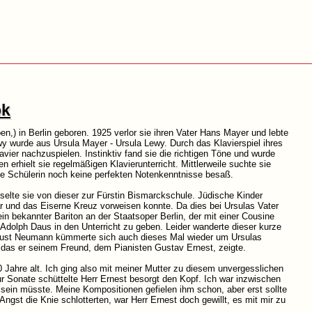
ok
n,) in Berlin geboren. 1925 verlor sie ihren Vater Hans Mayer und lebte
wy wurde aus Ursula Mayer - Ursula Lewy. Durch das Klavierspiel ihres
avier nachzuspielen. Instinktiv fand sie die richtigen Töne und wurde
erhielt sie regelmäßigen Klavierunterricht. Mittlerweile suchte sie
unge Schülerin noch keine perfekten Notenkenntnisse besaß.
selte sie von dieser zur Fürstin Bismarckschule. Jüdische Kinder
 und das Eiserne Kreuz vorweisen konnte. Da dies bei Ursulas Vater
 bekannter Bariton an der Staatsoper Berlin, der mit einer Cousine
u Adolph Daus in den Unterricht zu geben. Leider wanderte dieser kurze
August Neumann kümmerte sich auch dieses Mal wieder um Ursulas
 das er seinem Freund, dem Pianisten Gustav Ernest, zeigte.
ahre alt. Ich ging also mit meiner Mutter zu diesem unvergesslichen
r Sonate schüttelte Herr Ernest besorgt den Kopf. Ich war inzwischen
er sein müsste. Meine Kompositionen gefielen ihm schon, aber erst sollte
gst die Knie schlotterten, war Herr Ernest doch gewillt, es mit mir zu