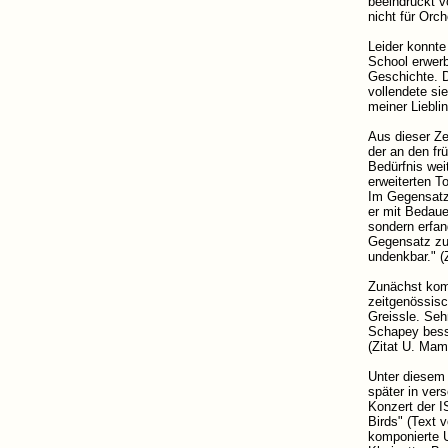
beeindruckt v
nicht für Orch
Leider konnte
School erwerb
Geschichte. D
vollendete si
meiner Liebli
Aus dieser Z
der an den fr
Bedürfnis wei
erweiterten T
Im Gegensatz 
er mit Bedaue
sondern erfan
Gegensatz zu 
undenkbar." (
Zunächst komp
zeitgenössisc
Greissle. Seh
Schapey bess
(Zitat U. Mam
Unter diesem 
später in ver
Konzert der I
Birds" (Text 
komponierte U