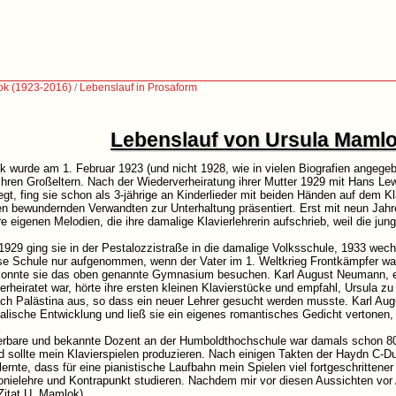
ok (1923-2016)
/
Lebenslauf in Prosaform
Lebenslauf von Ursula Maml
 wurde am 1. Februar 1923 (und nicht 1928, wie in vielen Biografien angegebe
ihren Großeltern. Nach der Wiederverheiratung ihrer Mutter 1929 mit Hans Le
gt, fing sie schon als 3-jährige an Kinderlieder mit beiden Händen auf dem Kl
n bewundernden Verwandten zur Unterhaltung präsentiert. Erst mit neun Jahren 
re eigenen Melodien, die ihre damalige Klavierlehrerin aufschrieb, weil die j
929 ging sie in der Pestalozzistraße in die damalige Volksschule, 1933 wech
se Schule nur aufgenommen, wenn der Vater im 1. Weltkrieg Frontkämpfer war
 konnte sie das oben genannte Gymnasium besuchen. Karl August Neumann, ein
verheiratet war, hörte ihre ersten kleinen Klavierstücke und empfahl, Ursula z
ach Palästina aus, so dass ein neuer Lehrer gesucht werden musste. Karl 
alische Entwicklung und ließ sie ein eigenes romantisches Gedicht vertonen,
rbare und bekannte Dozent an der Humboldthochschule war damals schon 80 J
sollte mein Klavierspielen produzieren. Nach einigen Takten der Haydn C-Du
lernte, dass für eine pianistische Laufbahn mein Spielen viel fortgeschritten
nielehre und Kontrapunkt studieren. Nachdem mir vor diesen Aussichten vor An
Zitat U. Mamlok)