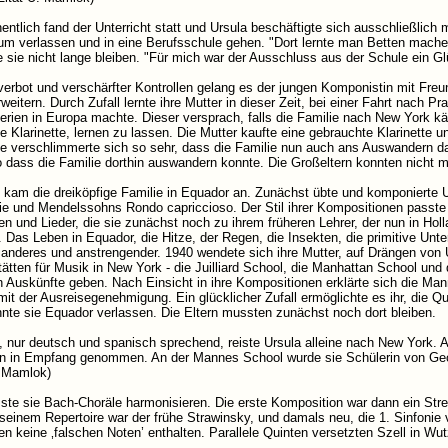
ntlich fand der Unterricht statt und Ursula beschäftigte sich ausschließlich 
 verlassen und in eine Berufsschule gehen. "Dort lernte man Betten machen
 sie nicht lange bleiben. "Für mich war der Ausschluss aus der Schule ein G
erbot und verschärfter Kontrollen gelang es der jungen Komponistin mit Fre
rweitern. Durch Zufall lernte ihre Mutter in dieser Zeit, bei einer Fahrt nac
erien in Europa machte. Dieser versprach, falls die Familie nach New York kä
ie Klarinette, lernen zu lassen. Die Mutter kaufte eine gebrauchte Klarinette
ge verschlimmerte sich so sehr, dass die Familie nun auch ans Auswandern da
so dass die Familie dorthin auswandern konnte. Die Großeltern konnten nicht
kam die dreiköpfige Familie in Equador an. Zunächst übte und komponierte Ur
e und Mendelssohns Rondo capriccioso. Der Stil ihrer Kompositionen passte 
n und Lieder, die sie zunächst noch zu ihrem früheren Lehrer, der nun in Ho
. Das Leben in Equador, die Hitze, der Regen, die Insekten, die primitive Unte
anderes und anstrengender. 1940 wendete sich ihre Mutter, auf Drängen von 
ätten für Musik in New York - die Juilliard School, die Manhattan School un
n Auskünfte geben. Nach Einsicht in ihre Kompositionen erklärte sich die Man
it der Ausreisegenehmigung. Ein glücklicher Zufall ermöglichte es ihr, die
nte sie Equador verlassen. Die Eltern mussten zunächst noch dort bleiben.
, nur deutsch und spanisch sprechend, reiste Ursula alleine nach New York.
n in Empfang genommen. An der Mannes School wurde sie Schülerin von Georg
. Mamlok)
ste sie Bach-Choräle harmonisieren. Die erste Komposition war dann ein Strei
seinem Repertoire war der frühe Strawinsky, und damals neu, die 1. Sinfon
ten keine ‚falschen Noten’ enthalten. Parallele Quinten versetzten Szell in Wu