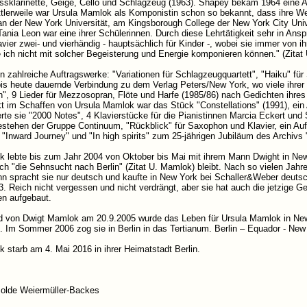
assklarinette, Geige, Cello und Schlagzeug (1963). Shapey bekam 1964 eine A
tlerweile war Ursula Mamlok als Komponistin schon so bekannt, dass ihre W
an der New York Universität, am Kingsborough College der New York City Uni
ania Leon war eine ihrer Schülerinnen. Durch diese Lehrtätigkeit sehr in A
avier zwei- und vierhändig - hauptsächlich für Kinder -, wobei sie immer von 
 ich nicht mit solcher Begeisterung und Energie komponieren können." (Zitat
n zahlreiche Auftragswerke: "Variationen für Schlagzeugquartett", "Haiku" für
is heute dauernde Verbindung zu dem Verlag Peters/New York, wo viele ihrer
", 9 Lieder für Mezzosopran, Flöte und Harfe (1985/86) nach Gedichten ihr
 im Schaffen von Ursula Mamlok war das Stück "Constellations" (1991), ein
rte sie "2000 Notes", 4 Klavierstücke für die Pianistinnen Marcia Eckert und 
estehen der Gruppe Continuum, "Rückblick" für Saxophon und Klavier, ein Auft
 "Inward Journey" und "In high spirits" zum 25-jährigen Jubiläum des Archivs 
k lebte bis zum Jahr 2004 von Oktober bis Mai mit ihrem Mann Dwight in Ne
ch "die Sehnsucht nach Berlin" (Zitat U. Mamlok) bleibt. Nach so vielen Jah
n spracht sie nur deutsch und kaufte in New York bei Schaller&Weber deutsc
. Reich nicht vergessen und nicht verdrängt, aber sie hat auch die jetzige Ge
en aufgebaut.
 von Dwigt Mamlok am 20.9.2005 wurde das Leben für Ursula Mamlok in New 
. Im Sommer 2006 zog sie in Berlin in das Tertianum. Berlin – Equador - New 
 starb am 4. Mai 2016 in ihrer Heimatstadt Berlin.
solde Weiermüller-Backes