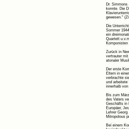
Dr. Simmons so
konnte. Die D
Klavierunterri
gewesen." (Zi
Die Unterrich
Sommer 1944 b
ein dreimonat
Quartett u.v.
Komponisten d
Zurück in New
vertrauter mi
atonaler Musi
Der erste Komp
Eltern in ein
verbrachte si
und arbeitete
innerhalb von
Bis zum März
des Vaters ve
Geschäfts in 
Europäer, Jer
Lehrer Georg 
Mitropolous p
Bei einem Kon