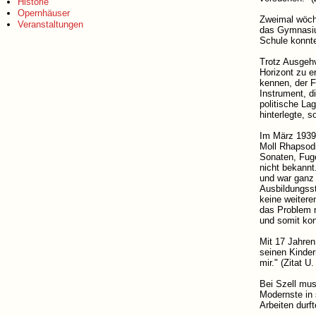
Historie
Opernhäuser
Zweimal wöche
Veranstaltungen
das Gymnasium
Schule konnte
Trotz Ausgehv
Horizont zu e
kennen, der F
Instrument, d
politische La
hinterlegte, 
Im März 1939 
Moll Rhapsodi
Sonaten, Fuge
nicht bekannt
und war ganz 
Ausbildungsst
keine weitere
das Problem m
und somit kon
Mit 17 Jahren
seinen Kinder
mir." (Zitat U
Bei Szell mus
Modernste in 
Arbeiten durf