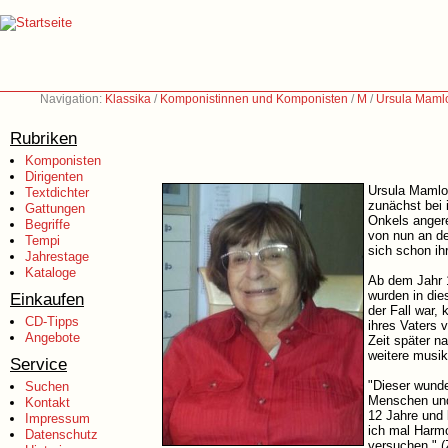
Navigation:
Klassika
/
Komponistinnen und Komponisten
/
M
/
Ursula Maml
Rubriken
Komponisten
Dirigenten
Ursula Mamlok
Textdichter
zunächst bei 
Gattungen
Onkels angere
Begriffe
von nun an de
Tempi
sich schon ih
Jahrestage
Kataloge
Ab dem Jahr 1
wurden in die
Einkaufen
der Fall war,
CD-Tipps
ihres Vaters 
Angebote
Zeit später n
weitere musik
Service
"Dieser wunde
Suchen
Menschen und 
Kontakt
12 Jahre und 
Impressum
ich mal Harmo
Datenschutz
versuchen." (