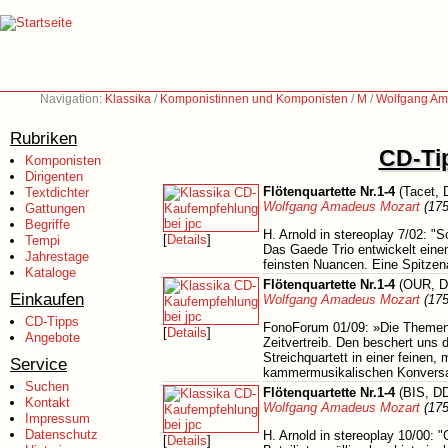
Navigation:
Klassika
/
Komponistinnen und Komponisten
/
M
/
Wolfgang Am
Rubriken
CD-Tip
Komponisten
Dirigenten
Flötenquartette Nr.1-4
(Tacet, 
Textdichter
Wolfgang Amadeus Mozart
(175
Gattungen
Begriffe
H. Arnold in stereoplay 7/02: "
[
Details
]
Tempi
Das Gaede Trio entwickelt eine
Jahrestage
feinsten Nuancen. Eine Spitze
Kataloge
Flötenquartette Nr.1-4
(OUR, D
Einkaufen
Wolfgang Amadeus Mozart
(175
CD-Tipps
FonoForum 01/09: »Die Themen si
[
Details
]
Angebote
Zeitvertreib. Den beschert uns 
Streichquartett in einer feinen,
Service
kammermusikalischen Konversat
Suchen
Flötenquartette Nr.1-4
(BIS, DD
Kontakt
Wolfgang Amadeus Mozart
(175
Impressum
Datenschutz
H. Arnold in stereoplay 10/00: 
[
Details
]