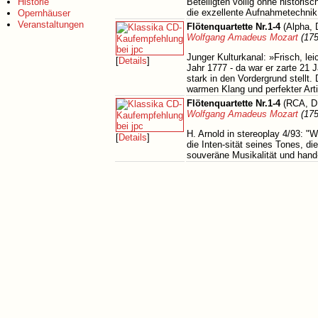
Historie
Beteiligten völlig ohne historis
die exzellente Aufnahmetechnik 
Opernhäuser
Veranstaltungen
Flötenquartette Nr.1-4
(Alpha, 
Wolfgang Amadeus Mozart
(175
Junger Kulturkanal: »Frisch, lei
[
Details
]
Jahr 1777 - da war er zarte 21 Ja
stark in den Vordergrund stellt.
warmen Klang und perfekter Arti
Flötenquartette Nr.1-4
(RCA, D
Wolfgang Amadeus Mozart
(175
H. Arnold in stereoplay 4/93: "
[
Details
]
die Inten-sität seines Tones, d
souveräne Musikalität und hand-