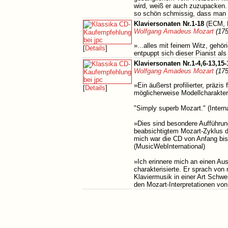
wird, weiß er auch zuzupacken.
so schön schmissig, dass man d
Klaviersonaten Nr.1-18
(ECM, 
Wolfgang Amadeus Mozart
(175
»...alles mit feinem Witz, geh
[
Details
]
entpuppt sich dieser Pianist al
Klaviersonaten Nr.1-4,6-13,15-
Wolfgang Amadeus Mozart
(175
»Ein äußerst profilierter, präzi
[
Details
]
möglicherweise Modellcharakter 
"Simply superb Mozart." (Intern
»Dies sind besondere Aufführun
beabsichtigtem Mozart-Zyklus da
mich war die CD von Anfang bis
(MusicWebInternational)
»Ich erinnere mich an einen Ausd
charakterisierte. Er sprach vo
Klaviermusik in einer Art Schwe
den Mozart-Interpretationen von 