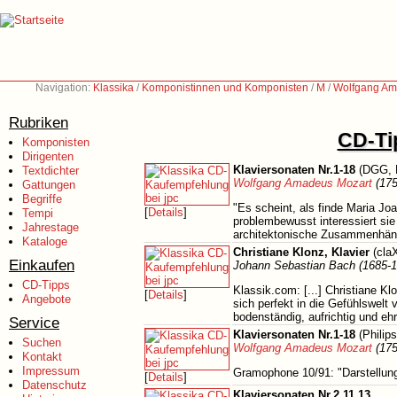
Navigation:
Klassika
/
Komponistinnen und Komponisten
/
M
/
Wolfgang Am
Rubriken
CD-Tip
Komponisten
Dirigenten
Klaviersonaten Nr.1-18
(DGG, 
Textdichter
Wolfgang Amadeus Mozart
(175
Gattungen
Begriffe
"Es scheint, als finde Maria Jo
[
Details
]
Tempi
problembewusst interessiert sie
Jahrestage
architektonische Zusammenhäng
Kataloge
Christiane Klonz, Klavier
(cla
Einkaufen
Johann Sebastian Bach (1685-1
CD-Tipps
Klassik.com: [...] Christiane K
[
Details
]
Angebote
sich perfekt in die Gefühlswelt
bodenständig, aufrichtig und ehr
Service
Klaviersonaten Nr.1-18
(Philip
Suchen
Wolfgang Amadeus Mozart
(175
Kontakt
Impressum
Gramophone 10/91: "Darstellung
[
Details
]
Datenschutz
Klaviersonaten Nr.2,11,13