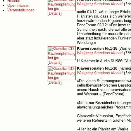
Historie
Wolfgang Amadeus Mozart
(175
Opernhäuser
Veranstaltungen
audio 01/12: »Aus langer Erfahr
[
Details
]
Pianisten so, dass sich weiter
herzerwärmenden Ergebnis beig
FonoForum 02/12: »Der inzwische
Schlichtheit nach, die auf alle 
Umschreibung für manuelle oder v
aber statt luxurierenden Funkel
Wendung.«
Klaviersonaten Nr.1-18
(Warner
Wolfgang Amadeus Mozart
(175
U.Kraemer in Audio 6/1986: "Al
[
Details
]
Klaviersonaten Nr.1-18
(harmon
Wolfgang Amadeus Mozart
(175
»Die vielen Stimmungsumschwüng
[
Details
]
selbstbewusst-forschen Basstön
einem Hauch von improvisatorisc
und Wehmut.« (FonoForum)
»Nicht nur Bezuidenhouts ungem
abwechslungsreiches Programm
Glanzvolle Virtuosität, Empfin
weiteren Referenz in Sachen Mo
»Hier ist ein Pianist am Werke,