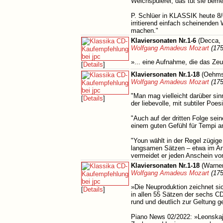
Weichspülerei, das tut sie beme
P. Schlüer in KLASSIK heute 8/0
irritierend einfach scheinende
machen."
Klaviersonaten Nr.1-6
(Decca, 
Wolfgang Amadeus Mozart
(175
»... eine Aufnahme, die das Ze
[
Details
]
Klaviersonaten Nr.1-18
(Oehms
Wolfgang Amadeus Mozart
(175
"Man mag vielleicht darüber sinn
[
Details
]
der liebevolle, mit subtiler Po
"Auch auf der dritten Folge sei
einem guten Gefühl für Tempi 
"Youn wählt in der Regel zügige
langsamen Sätzen – etwa im An
vermeidet er jeden Anschein vo
Klaviersonaten Nr.1-18
(Warner
Wolfgang Amadeus Mozart
(175
»Die Neuproduktion zeichnet sic
[
Details
]
in allen 55 Sätzen der sechs CDs
rund und deutlich zur Geltung g
Piano News 02/2022: »Leonskaja 