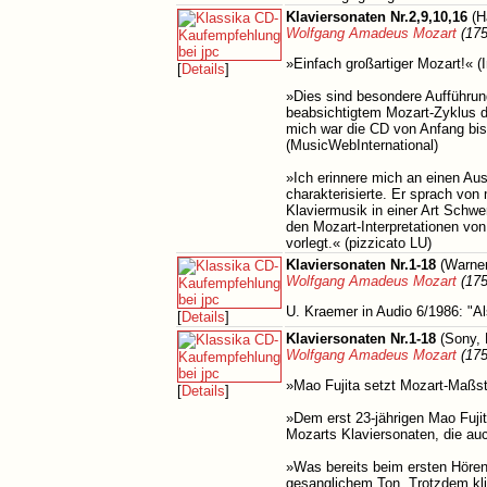
Klaviersonaten Nr.2,9,10,16
(H
Wolfgang Amadeus Mozart
(175
»Einfach großartiger Mozart!« (I
[
Details
]
»Dies sind besondere Aufführun
beabsichtigtem Mozart-Zyklus da
mich war die CD von Anfang bis
(MusicWebInternational)
»Ich erinnere mich an einen Ausd
charakterisierte. Er sprach vo
Klaviermusik in einer Art Schwe
den Mozart-Interpretationen vo
vorlegt.« (pizzicato LU)
Klaviersonaten Nr.1-18
(Warner
Wolfgang Amadeus Mozart
(175
U. Kraemer in Audio 6/1986: "A
[
Details
]
Klaviersonaten Nr.1-18
(Sony, 
Wolfgang Amadeus Mozart
(175
»Mao Fujita setzt Mozart-Maßst
[
Details
]
»Dem erst 23-jährigen Mao Fujit
Mozarts Klaviersonaten, die auc
»Was bereits beim ersten Hören 
gesanglichem Ton. Trotzdem kli