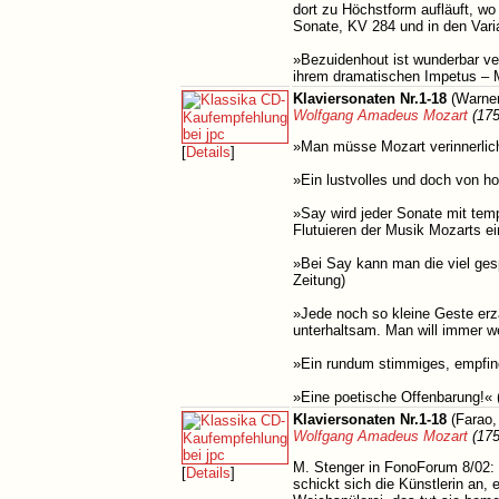
dort zu Höchstform aufläuft, wo 
Sonate, KV 284 und in den Var
»Bezuidenhout ist wunderbar ver
ihrem dramatischen Impetus – M
Klaviersonaten Nr.1-18
(Warner
Wolfgang Amadeus Mozart
(175
»Man müsse Mozart verinnerlich
[
Details
]
»Ein lustvolles und doch von h
»Say wird jeder Sonate mit tem
Flutuieren der Musik Mozarts e
»Bei Say kann man die viel ges
Zeitung)
»Jede noch so kleine Geste erz
unterhaltsam. Man will immer we
»Ein rundum stimmiges, empfind
»Eine poetische Offenbarung!«
Klaviersonaten Nr.1-18
(Farao,
Wolfgang Amadeus Mozart
(175
M. Stenger in FonoForum 8/02: 
[
Details
]
schickt sich die Künstlerin an,