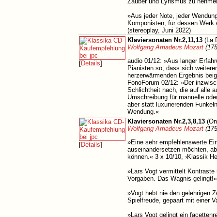
Zauber und Lyrismus zu nehmen.
»Aus jeder Note, jeder Wendung
Komponisten, für dessen Werk e
(stereoplay, Juni 2022)
Klaviersonaten Nr.2,11,13
(La 
Wolfgang Amadeus Mozart
(175
audio 01/12: »Aus langer Erfahr
[
Details
]
Pianisten so, dass sich weiter
herzerwärmenden Ergebnis beig
FonoForum 02/12: »Der inzwische
Schlichtheit nach, die auf alle 
Umschreibung für manuelle oder v
aber statt luxurierenden Funkel
Wendung.«
Klaviersonaten Nr.2,3,8,13
(On
Wolfgang Amadeus Mozart
(175
»Eine sehr empfehlenswerte Eins
[
Details
]
auseinandersetzen möchten, abe
können.« 3 x 10/10, ›Klassik He
»Lars Vogt vermittelt Kontraste
Vorgaben. Das Wagnis gelingt!
»Vogt hebt nie den gelehrigen Z
Spielfreude, gepaart mit einer 
»Lars Vogt gelingt ein facetten