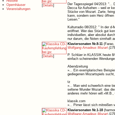
Historie
Der Tagesspiegel 04/2013: "... 
Opernhäuser
[
Details
]
Decca für Aufsehen – weil er k
Veranstaltungen
Stücke von Mozart. Zarte, feingl
kann, sondern sein Herz öffnen
Leisen."
Kulturradio 08/2012: " In der d
eröffnet. Wer das Stück gut ken
individuellen, aber absolut dur
nur darum, die Noten sinnhaft 
Klaviersonaten Nr.8-11
(Farao,
Wolfgang Amadeus Mozart
(175
P. Schlüer in KLASSIK heute 8/0
[
Details
]
einfach scheinenden Wendungen
Abendzeitung
»... Ein exemplarisches Beispiel
gediegenen Mozartspiels sucht, 
tz
»... Man wird schwerlich eine ti
seltene Wunder Mozart: das die 
anderes mehr hören will.«M.B.,
klassik.com
»... Pirner lässt sich mitreiße
Klaviersonaten Nr.1-18
(harmon
Wolfgang Amadeus Mozart
(175