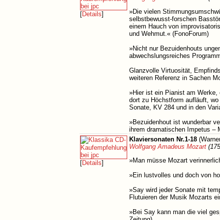
»Die vielen Stimmungsumschwüng
[
Details
]
selbstbewusst-forschen Basstön
einem Hauch von improvisatorisc
und Wehmut.« (FonoForum)
»Nicht nur Bezuidenhouts ungem
abwechslungsreiches Programm
Glanzvolle Virtuosität, Empfin
weiteren Referenz in Sachen Mo
»Hier ist ein Pianist am Werke,
dort zu Höchstform aufläuft, wo 
Sonate, KV 284 und in den Var
»Bezuidenhout ist wunderbar ver
ihrem dramatischen Impetus – M
Klaviersonaten Nr.1-18
(Warner
Wolfgang Amadeus Mozart
(175
»Man müsse Mozart verinnerlich
[
Details
]
»Ein lustvolles und doch von h
»Say wird jeder Sonate mit tem
Flutuieren der Musik Mozarts e
»Bei Say kann man die viel ges
Zeitung)