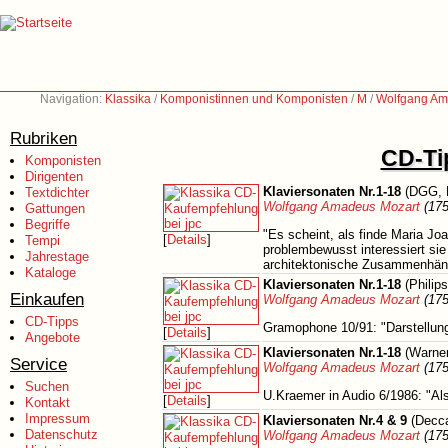
Navigation:
Klassika
/
Komponistinnen und Komponisten
/
M
/
Wolfgang Am
Rubriken
CD-Tip
Komponisten
Dirigenten
Klaviersonaten Nr.1-18
(DGG, 
Textdichter
Wolfgang Amadeus Mozart
(175
Gattungen
Begriffe
"Es scheint, als finde Maria Jo
[
Details
]
Tempi
problembewusst interessiert sie
Jahrestage
architektonische Zusammenhäng
Kataloge
Klaviersonaten Nr.1-18
(Philip
Einkaufen
Wolfgang Amadeus Mozart
(175
CD-Tipps
Gramophone 10/91: "Darstellung
[
Details
]
Angebote
Klaviersonaten Nr.1-18
(Warner
Service
Wolfgang Amadeus Mozart
(175
Suchen
U.Kraemer in Audio 6/1986: "Al
[
Details
]
Kontakt
Impressum
Klaviersonaten Nr.4 & 9
(Decca
Datenschutz
Wolfgang Amadeus Mozart
(175