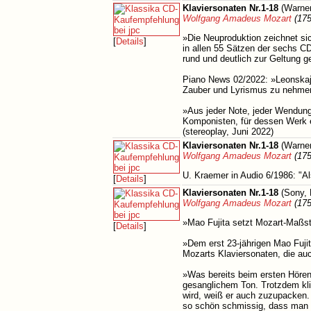
Klaviersonaten Nr.1-18
(Warner
Wolfgang Amadeus Mozart
(175
»Die Neuproduktion zeichnet sic
[
Details
]
in allen 55 Sätzen der sechs CDs
rund und deutlich zur Geltung g
Piano News 02/2022: »Leonskaja 
Zauber und Lyrismus zu nehmen.
»Aus jeder Note, jeder Wendung
Komponisten, für dessen Werk e
(stereoplay, Juni 2022)
Klaviersonaten Nr.1-18
(Warner
Wolfgang Amadeus Mozart
(175
U. Kraemer in Audio 6/1986: "A
[
Details
]
Klaviersonaten Nr.1-18
(Sony, 
Wolfgang Amadeus Mozart
(175
»Mao Fujita setzt Mozart-Maßst
[
Details
]
»Dem erst 23-jährigen Mao Fujit
Mozarts Klaviersonaten, die auc
»Was bereits beim ersten Hören 
gesanglichem Ton. Trotzdem kli
wird, weiß er auch zuzupacken.
so schön schmissig, dass man d