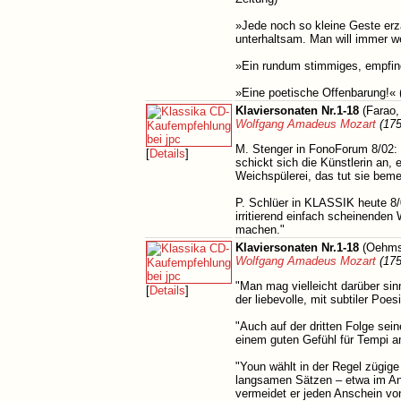
»Jede noch so kleine Geste erz
unterhaltsam. Man will immer we
»Ein rundum stimmiges, empfind
»Eine poetische Offenbarung!«
Klaviersonaten Nr.1-18
(Farao,
Wolfgang Amadeus Mozart
(175
M. Stenger in FonoForum 8/02: 
[
Details
]
schickt sich die Künstlerin an,
Weichspülerei, das tut sie beme
P. Schlüer in KLASSIK heute 8/0
irritierend einfach scheinende
machen."
Klaviersonaten Nr.1-18
(Oehms
Wolfgang Amadeus Mozart
(175
"Man mag vielleicht darüber sinn
[
Details
]
der liebevolle, mit subtiler Po
"Auch auf der dritten Folge sei
einem guten Gefühl für Tempi 
"Youn wählt in der Regel zügige
langsamen Sätzen – etwa im An
vermeidet er jeden Anschein vo