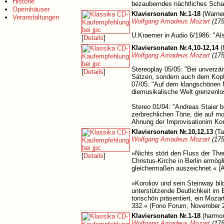
Historie
bezauberndes nächtliches Schat
Opernhäuser
Klaviersonaten Nr.1-18
(Warner
Veranstaltungen
Wolfgang Amadeus Mozart
(175
U.Kraemer in Audio 6/1986: "Al
[
Details
]
Klaviersonaten Nr.4,10-12,14
(
Wolfgang Amadeus Mozart
(175
Stereoplay 05/05: "Bei unverzä
[
Details
]
Sätzen, sondern auch dem Kopf
07/05: "Auf dem klangschönen N
diemusikalische Welt grenzenlo
Stereo 01/04: "Andreas Staier b
zerbrechlichen Töne, die auf mo
Ahnung der Improvisationim Kon
Klaviersonaten Nr.10,12,13
(Ta
Wolfgang Amadeus Mozart
(175
»Nichts stört den Fluss der Th
[
Details
]
Christus-Kirche in Berlin ermögl
gleichermaßen auszeichnet.« (A
»Koroliov und sein Steinway bil
unterstützende Deutlichkeit im 
tonschön präsentiert, ein Mozar
332.« (Fono Forum, November 
Klaviersonaten Nr.1-18
(harmon
Wolfgang Amadeus Mozart
(175