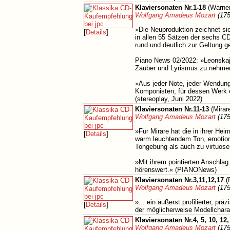
Klaviersonaten Nr.1-18
(Warner
Wolfgang Amadeus Mozart
(175
»Die Neuproduktion zeichnet sic
[
Details
]
in allen 55 Sätzen der sechs CDs
rund und deutlich zur Geltung g
Piano News 02/2022: »Leonskaja 
Zauber und Lyrismus zu nehmen.
»Aus jeder Note, jeder Wendung
Komponisten, für dessen Werk e
(stereoplay, Juni 2022)
Klaviersonaten Nr.11-13
(Mirar
Wolfgang Amadeus Mozart
(175
»Für Mirare hat die in ihrer He
[
Details
]
warm leuchtendem Ton, emotional
Tongebung als auch zu virtuos
»Mit ihrem pointierten Anschlag 
hörenswert.« (PIANONews)
Klaviersonaten Nr.3,11,12,17
(P
Wolfgang Amadeus Mozart
(175
»... ein äußerst profilierter, p
[
Details
]
der möglicherweise Modellcharak
Klaviersonaten Nr.4, 5, 10, 12,
Wolfgang Amadeus Mozart
(175