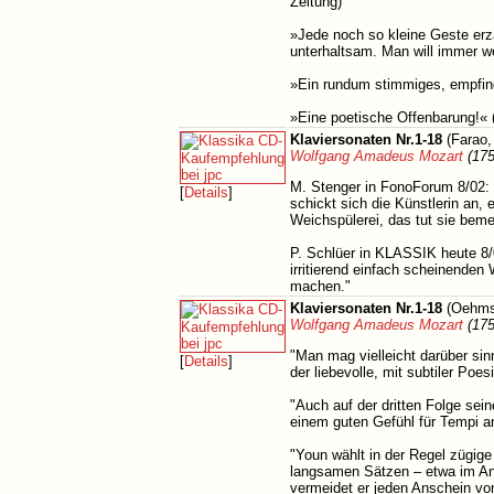
Zeitung)
»Jede noch so kleine Geste erz
unterhaltsam. Man will immer we
»Ein rundum stimmiges, empfind
»Eine poetische Offenbarung!«
Klaviersonaten Nr.1-18
(Farao,
Wolfgang Amadeus Mozart
(175
M. Stenger in FonoForum 8/02: 
[
Details
]
schickt sich die Künstlerin an,
Weichspülerei, das tut sie beme
P. Schlüer in KLASSIK heute 8/0
irritierend einfach scheinende
machen."
Klaviersonaten Nr.1-18
(Oehms
Wolfgang Amadeus Mozart
(175
"Man mag vielleicht darüber sinn
[
Details
]
der liebevolle, mit subtiler Po
"Auch auf der dritten Folge sei
einem guten Gefühl für Tempi 
"Youn wählt in der Regel zügige
langsamen Sätzen – etwa im An
vermeidet er jeden Anschein vo