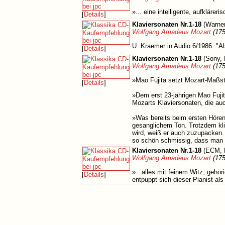
»... eine intelligente, aufkläreri
[
Details
]
Klaviersonaten Nr.1-18
(Warner
Wolfgang Amadeus Mozart
(175
U. Kraemer in Audio 6/1986: "A
[
Details
]
Klaviersonaten Nr.1-18
(Sony, 
Wolfgang Amadeus Mozart
(175
»Mao Fujita setzt Mozart-Maßst
[
Details
]
»Dem erst 23-jährigen Mao Fujit
Mozarts Klaviersonaten, die auc
»Was bereits beim ersten Hören 
gesanglichem Ton. Trotzdem kli
wird, weiß er auch zuzupacken.
so schön schmissig, dass man d
Klaviersonaten Nr.1-18
(ECM, 
Wolfgang Amadeus Mozart
(175
»...alles mit feinem Witz, geh
[
Details
]
entpuppt sich dieser Pianist al