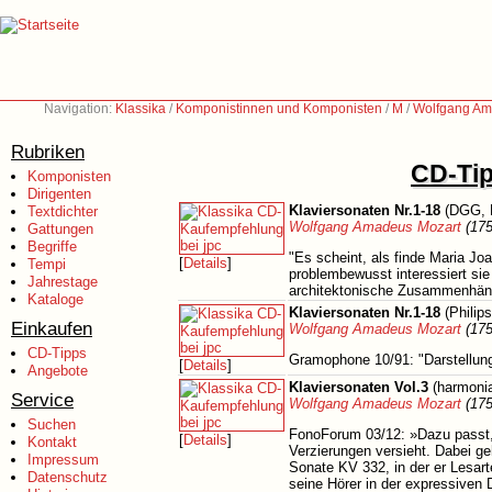
Navigation:
Klassika
/
Komponistinnen und Komponisten
/
M
/
Wolfgang Am
Rubriken
CD-Tip
Komponisten
Dirigenten
Klaviersonaten Nr.1-18
(DGG, 
Textdichter
Wolfgang Amadeus Mozart
(175
Gattungen
Begriffe
"Es scheint, als finde Maria Jo
[
Details
]
Tempi
problembewusst interessiert sie
Jahrestage
architektonische Zusammenhäng
Kataloge
Klaviersonaten Nr.1-18
(Philip
Einkaufen
Wolfgang Amadeus Mozart
(175
CD-Tipps
Gramophone 10/91: "Darstellung
[
Details
]
Angebote
Klaviersonaten Vol.3
(harmoni
Service
Wolfgang Amadeus Mozart
(175
Suchen
FonoForum 03/12: »Dazu passt, 
[
Details
]
Kontakt
Verzierungen versieht. Dabei g
Impressum
Sonate KV 332, in der er Lesart
Datenschutz
seine Hörer in der expressiven