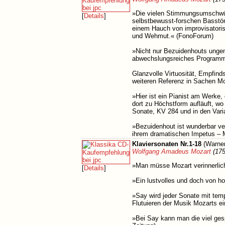
»Die vielen Stimmungsumschwüng
[
Details
]
selbstbewusst-forschen Basstön
einem Hauch von improvisatorisc
und Wehmut.« (FonoForum)
»Nicht nur Bezuidenhouts ungem
abwechslungsreiches Programm
Glanzvolle Virtuosität, Empfin
weiteren Referenz in Sachen Mo
»Hier ist ein Pianist am Werke,
dort zu Höchstform aufläuft, wo 
Sonate, KV 284 und in den Var
»Bezuidenhout ist wunderbar ver
ihrem dramatischen Impetus – M
Klaviersonaten Nr.1-18
(Warner
Wolfgang Amadeus Mozart
(175
»Man müsse Mozart verinnerlich
[
Details
]
»Ein lustvolles und doch von h
»Say wird jeder Sonate mit tem
Flutuieren der Musik Mozarts e
»Bei Say kann man die viel ges