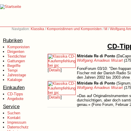
Navigation:
Klassika
/
Komponistinnen und Komponisten
/
M
/
Wolfgang Am
Rubriken
CD-Tipp
Komponisten
Dirigenten
Mitridate Re di Ponto
(DaCapo
Textdichter
Wolfgang Amadeus Mozart
(175
Gattungen
Begriffe
FonoForum 03/10: "Den frappant
[
Details
]
Tempi
Fischer mit der Danish Radio Si
Jahrestage
den Jahren 2002 bis 2003 ohne 
Kataloge
Mitridate Re di Ponto
(Signum,
Einkaufen
Wolfgang Amadeus Mozart
(175
CD-Tipps
»Das auf Originalinstrumenten s
[
Details
]
Angebote
durchsichtigen, aber doch samt
genau.« (Fono Forum, Februar 
Service
Suchen
Kontakt
Impressum
Datenschutz