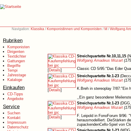
Navigation:
Klassika
/
Komponistinnen und Komponisten
/
M
/
Wolfgang Am
Rubriken
Komponisten
Dirigenten
Streichquartette Nr.10,11,15
(N
Textdichter
Wolfgang Amadeus Mozart
(175
Gattungen
Begriffe
Classic CD 5/95:"Das Eder Quart
[
Details
]
Tempi
Jahrestage
Streichquartette Nr.1-23
(Decca
Kataloge
Wolfgang Amadeus Mozart
(175
Einkaufen
K.Breh in stereoplay 7/87:"Ein
[
Details
]
CD-Tipps
,,Ein ganz besonderer Meilenst
Angebote
Streichquartette Nr.1-23
(DGG, 
Service
Wolfgang Amadeus Mozart
(175
Suchen
F. Leipold in FonoForum 9/96: "
[
Details
]
Kontakt
herausmodelliert. DieStärken d
Impressum
zupackendenCello-Spiel von C
Datenschutz
Streichquartette Nr.1-23
(MDG,