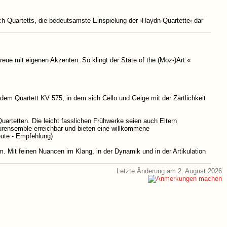
-Quartetts, die bedeutsamste Einspielung der ›Haydn-Quartette‹ dar
eue mit eigenen Akzenten.​ So klingt der State of the (Moz-)Art.​«
aus dem Quartett KV 575, in dem sich Cello und Geige mit der Zärtlichkeit
tetten.​ Die leicht fasslichen Frühwerke seien auch Eltern
eurensemble erreichbar und bieten eine willkommene
eute - Empfehlung)
​ Mit feinen Nuancen im Klang, in der Dynamik und in der Artikulation
Letzte Änderung am 2. August 2026