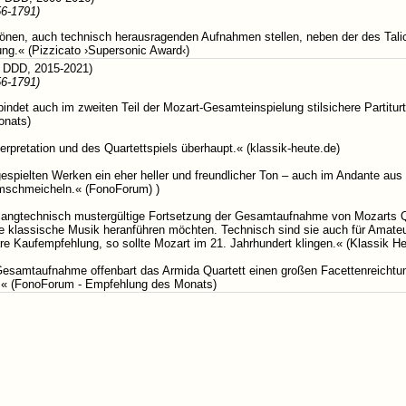
6-1791)
nen, auch technisch herausragenden Aufnahmen stellen, neben der des Talich
g.« (Pizzicato ›Supersonic Award‹)
 DDD, 2015-2021)
6-1791)
ndet auch im zweiten Teil der Mozart-Gesamteinspielung stilsichere Partiturtr
onats)
rpretation und des Quartettspiels überhaupt.​« (klassik-heute.​de)
ier eingespielten Werken ein eher heller und freundlicher Ton – auch im Andante 
mschmeicheln.​« (FonoForum) )
langtechnisch mustergültige Fortsetzung der Gesamtaufnahme von Mozarts Quar
die klassische Musik heranführen möchten.​ Technisch sind sie auch für Amat
are Kaufempfehlung, so sollte Mozart im 21.​ Jahrhundert klingen.​« (Klassik H
Gesamtaufnahme offenbart das Armida Quartett einen großen Facettenreichtum.
.​« (FonoForum - Empfehlung des Monats)