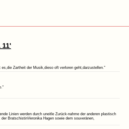
 11'
s,die Zartheit der Musik,dieso oft verloren geht,darzustellen."
o."
rende Linien werden durch uneitle Zurück-nahme der anderen plastisch
ät der BratschistinVeronika Hagen sowie dem souveränen,