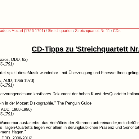
adeus Mozart (1756-1791)
/
Streichquartett
/
Streichquartett Nr. 11
/
CDs
CD-Tipps zu 'Streichquartett Nr.
axos, DDD, 92)
6-1791)
et spielt dieseMusik wunderbar - mit Überzeugung und Finesse.Ihnen gelingt e
, ADD, 1966-1973)
6-1791)
 hervorragendesund kostbares Dokument der hohen Kunst desQuartetto Italian
ein in der Mozart Diskographie." The Penguin Guide
ADD, 1988-1990)
6-1791)
Wunderbar austariertist das Verhältnis der Stimmen untereinander,melodiefüh
es Hagen-Quartetts liegen vor allem in derunglaublichen Präsenz und Sonorit
lemens Hagen."
 DDD, 2000-2016)