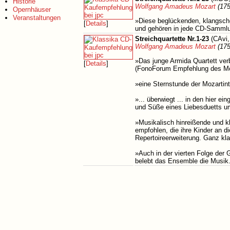
Historie
Wolfgang Amadeus Mozart
(175
Opernhäuser
Veranstaltungen
»Diese beglückenden, klangschö
[
Details
]
und gehören in jede CD-Sammlun
Streichquartette Nr.1-23
(CAvi,
Wolfgang Amadeus Mozart
(175
»Das junge Armida Quartett verbi
[
Details
]
(FonoForum Empfehlung des M
»eine Sternstunde der Mozartinte
».​.​.​ überwiegt .​.​.​ in den h
und Süße eines Liebesduetts u
»Musikalisch hinreißende und k
empfohlen, die ihre Kinder an 
Repertoireerweiterung.​ Ganz kl
»Auch in der vierten Folge der 
belebt das Ensemble die Musik