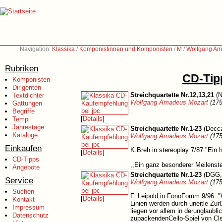
Navigation:
Klassika
/
Komponistinnen und Komponisten
/
M
/
Wolfgang Am
Rubriken
CD-Tipp
Komponisten
Dirigenten
Streichquartette Nr.12,13,21
(N
Textdichter
Wolfgang Amadeus Mozart
(175
Gattungen
Begriffe
[
Details
]
Tempi
Jahrestage
Streichquartette Nr.1-23
(Decca
Kataloge
Wolfgang Amadeus Mozart
(175
Einkaufen
K.Breh in stereoplay 7/87:"Ein
[
Details
]
CD-Tipps
,,Ein ganz besonderer Meilenst
Angebote
Streichquartette Nr.1-23
(DGG, 
Service
Wolfgang Amadeus Mozart
(175
Suchen
F. Leipold in FonoForum 9/96: "
[
Details
]
Kontakt
Linien werden durch uneitle Zu
Impressum
liegen vor allem in derunglaub
Datenschutz
zupackendenCello-Spiel von C