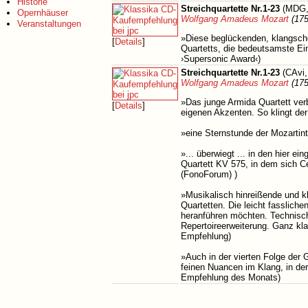
Historie
Streichquartette Nr.1-23
(MDG,
Opernhäuser
Wolfgang Amadeus Mozart
(175
Veranstaltungen
»Diese beglückenden, klangschö
[
Details
]
Quartetts, die bedeutsamste Ei
›Supersonic Award‹)
Streichquartette Nr.1-23
(CAvi,
Wolfgang Amadeus Mozart
(175
»Das junge Armida Quartett verb
[
Details
]
eigenen Akzenten.​ So klingt de
»eine Sternstunde der Mozartinte
».​.​.​ überwiegt .​.​.​ in den h
Quartett KV 575, in dem sich Ce
(FonoForum) )
»Musikalisch hinreißende und 
Quartetten.​ Die leicht fasslic
heranführen möchten.​ Technisc
Repertoireerweiterung.​ Ganz kla
Empfehlung)
»Auch in der vierten Folge der
feinen Nuancen im Klang, in der
Empfehlung des Monats)