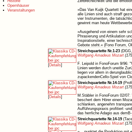
Historie
Zerbrechlichkeit und die emoti
Opernhäuser
»Das Van Kuijk Quartett hat eine
Veranstaltungen
alle Linien sind auch straff ge
vier Instrumenten, die tatsäch
gewinnt man heute Wettbewerbe.
»Ausgehend von einem sehr schl
Phrasierung und Artikulation un
Inspirationstiefe, einer technis
Gebote steht.« (Fono Forum, O
Streichquartette Nr.1-23
(DGG, 
Wolfgang Amadeus Mozart
(175
F. Leipold in FonoForum 9/96: "
[
Details
]
Linien werden durch uneitle Zu
liegen vor allem in derunglaub
zupackendenCello-Spiel von C
Streichquartette Nr.14-19
(Prof
Wolfgang Amadeus Mozart
(175
M.Stäbler in FonoForum 02/07: 
[
Details
]
beschert dem Hörer einen Mozar
schlanken, angenehm transparen
Aufführungspraxis profitiert -u
das herrliche Adagio aus demB-
Streichquartette Nr.14-19
(Tace
Wolfgang Amadeus Mozart
(175
»... punktet die Produktion mit