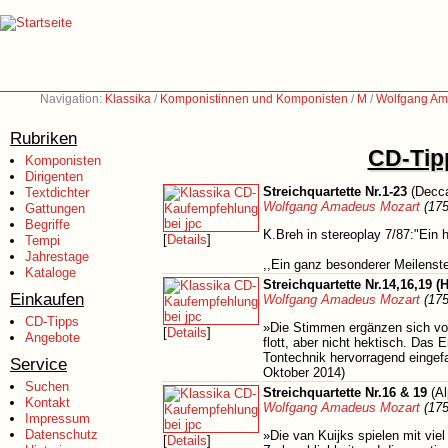
Navigation:
Klassika
/
Komponistinnen und Komponisten
/
M
/
Wolfgang Am
Rubriken
CD-Tipp
Komponisten
Dirigenten
Streichquartette Nr.1-23
(Decca
Textdichter
Wolfgang Amadeus Mozart
(175
Gattungen
Begriffe
K.Breh in stereoplay 7/87:"Ein
[
Details
]
Tempi
Jahrestage
,,Ein ganz besonderer Meilenst
Kataloge
Streichquartette Nr.14,16,19 (
Einkaufen
Wolfgang Amadeus Mozart
(175
CD-Tipps
»Die Stimmen ergänzen sich vor
[
Details
]
Angebote
flott, aber nicht hektisch. Das
Tontechnik hervorragend eingef
Service
Oktober 2014)
Suchen
Streichquartette Nr.16 & 19
(Al
Kontakt
Wolfgang Amadeus Mozart
(175
Impressum
Datenschutz
»Die van Kuijks spielen mit vie
[
Details
]