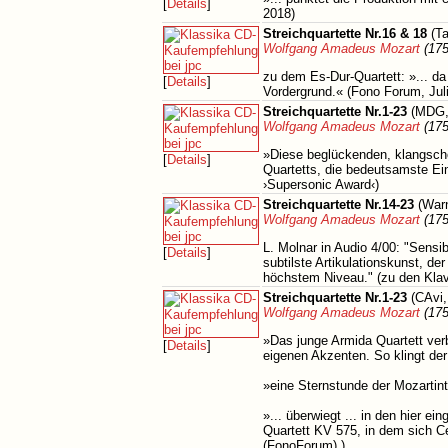
[
Details
]
2018)
Streichquartette Nr.16 & 18
(Ta
Wolfgang Amadeus Mozart
(175
zu dem Es-Dur-Quartett: »... da
[
Details
]
Vordergrund.« (Fono Forum, Jul
Streichquartette Nr.1-23
(MDG,
Wolfgang Amadeus Mozart
(175
»Diese beglückenden, klangschö
[
Details
]
Quartetts, die bedeutsamste Ei
›Supersonic Award‹)
Streichquartette Nr.14-23
(Warn
Wolfgang Amadeus Mozart
(175
L. Molnar in Audio 4/00: "Sensi
[
Details
]
subtilste Artikulationskunst, d
höchstem Niveau." (zu den Klavi
Streichquartette Nr.1-23
(CAvi,
Wolfgang Amadeus Mozart
(175
»Das junge Armida Quartett verb
[
Details
]
eigenen Akzenten.​ So klingt de
»eine Sternstunde der Mozartinte
».​.​.​ überwiegt .​.​.​ in den h
Quartett KV 575, in dem sich Ce
(FonoForum) )