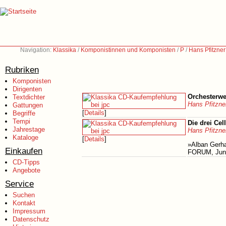
Navigation:
Klassika
/
Komponistinnen und Komponisten
/
P
/
Hans Pfitzne
Rubriken
Komponisten
Dirigenten
Orchesterwe
Textdichter
Hans Pfitzne
Gattungen
[
Details
]
Begriffe
Tempi
Die drei Cel
Jahrestage
Hans Pfitzne
Kataloge
[
Details
]
»Alban Gerhar
Einkaufen
FORUM, Juni
CD-Tipps
Angebote
Service
Suchen
Kontakt
Impressum
Datenschutz