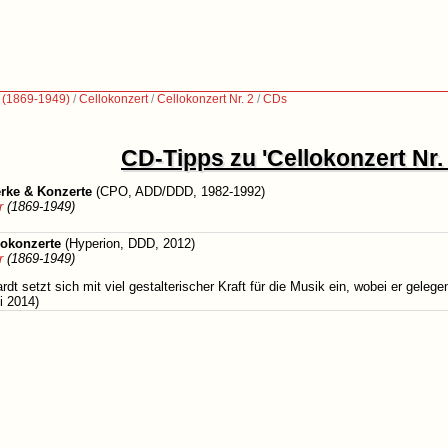
r (1869-1949)
/
Cellokonzert
/
Cellokonzert Nr. 2
/
CDs
CD-Tipps zu 'Cellokonzert Nr. 
rke & Konzerte
(CPO, ADD/DDD, 1982-1992)
r
(1869-1949)
lokonzerte
(Hyperion, DDD, 2012)
r
(1869-1949)
dt setzt sich mit viel gestalterischer Kraft für die Musik ein, wobei er gelege
 2014)