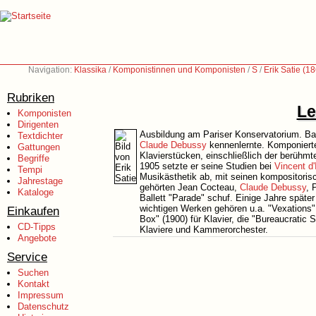
Navigation:
Klassika
/
Komponistinnen und Komponisten
/
S
/
Erik Satie (1
Rubriken
Le
Komponisten
Dirigenten
Ausbildung am Pariser Konservatorium. Bar
Textdichter
Claude Debussy
kennenlernte. Komponierte
Gattungen
Klavierstücken, einschließlich der berühm
Begriffe
1905 setzte er seine Studien bei
Vincent d'
Tempi
Musikästhetik ab, mit seinen kompositoris
Jahrestage
gehörten Jean Cocteau,
Claude Debussy
, 
Kataloge
Ballett "Parade" schuf. Einige Jahre später
wichtigen Werken gehören u.a. "Vexations" 
Einkaufen
Box" (1900) für Klavier, die "Bureaucratic 
CD-Tipps
Klaviere und Kammerorchester.
Angebote
Service
Suchen
Kontakt
Impressum
Datenschutz