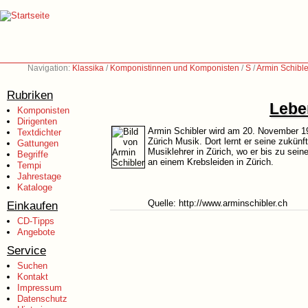
Navigation:
Klassika
/
Komponistinnen und Komponisten
/
S
/
Armin Schibl
Rubriken
Lebe
Komponisten
Dirigenten
Armin Schibler wird am 20. November 19
Textdichter
Zürich Musik. Dort lernt er seine zukünf
Gattungen
Musiklehrer in Zürich, wo er bis zu sei
Begriffe
an einem Krebsleiden in Zürich.
Tempi
Jahrestage
Kataloge
Quelle: http://www.arminschibler.ch
Einkaufen
CD-Tipps
Angebote
Service
Suchen
Kontakt
Impressum
Datenschutz