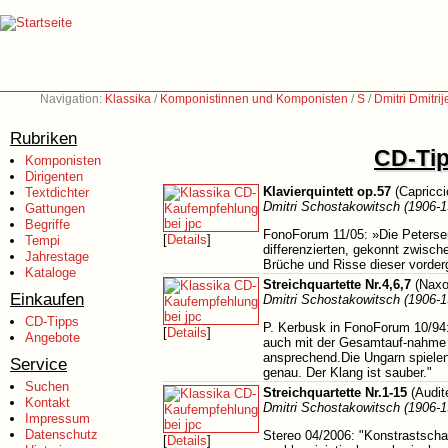
Navigation:
Klassika
/
Komponistinnen und Komponisten
/
S
/
Dmitri Dmitri
Rubriken
CD-Tip
Komponisten
Dirigenten
Klavierquintett op.57
(Capricci
Textdichter
Dmitri Schostakowitsch (1906-1
Gattungen
Begriffe
FonoForum 11/05: »Die Petersen
[
Details
]
Tempi
differenzierten, gekonnt zwische
Jahrestage
Brüche und Risse dieser vorderg
Kataloge
Streichquartette Nr.4,6,7
(Naxo
Einkaufen
Dmitri Schostakowitsch (1906-1
CD-Tipps
P. Kerbusk in FonoForum 10/94:
[
Details
]
Angebote
auch mit der Gesamtauf-nahme d
ansprechend.Die Ungarn spielen
Service
genau. Der Klang ist sauber."
Suchen
Streichquartette Nr.1-15
(Audit
Kontakt
Dmitri Schostakowitsch (1906-1
Impressum
Datenschutz
Stereo 04/2006: "Konstrastscha
[
Details
]