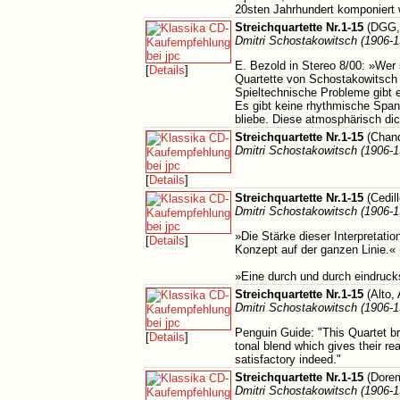
20sten Jahrhundert komponiert 
Streichquartette Nr.1-15
(DGG,
Dmitri Schostakowitsch (1906-1
E. Bezold in Stereo 8/00: »Wer 
[
Details
]
Quartette von Schostakowitsch 
Spieltechnische Probleme gibt 
Es gibt keine rhythmische Span
bliebe. Diese atmosphärisch dic
Streichquartette Nr.1-15
(Chand
Dmitri Schostakowitsch (1906-1
[
Details
]
Streichquartette Nr.1-15
(Cedil
Dmitri Schostakowitsch (1906-1
»Die Stärke dieser Interpretation
[
Details
]
Konzept auf der ganzen Linie.« 
»Eine durch und durch eindruck
Streichquartette Nr.1-15
(Alto,
Dmitri Schostakowitsch (1906-1
Penguin Guide: "This Quartet bri
[
Details
]
tonal blend which gives their re
satisfactory indeed."
Streichquartette Nr.1-15
(Dorem
Dmitri Schostakowitsch (1906-1