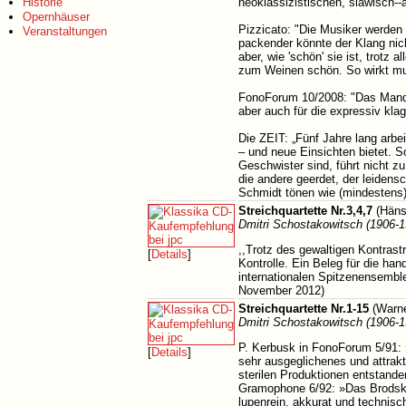
Historie
neoklassizistischen, slawisch-
Opernhäuser
Pizzicato: "Die Musiker werden
Veranstaltungen
packender könnte der Klang nich
aber, wie 'schön' sie ist, trotz
zum Weinen schön. So wirkt mu
FonoForum 10/2008: "Das Mandel
aber auch für die expressiv kl
Die ZEIT: „Fünf Jahre lang arb
– und neue Einsichten bietet. S
Geschwister sind, führt nicht zu
die andere geerdet, der leidens
Schmidt tönen wie (mindestens)
Streichquartette Nr.3,4,7
(Häns
Dmitri Schostakowitsch (1906-1
,,Trotz des gewaltigen Kontrast
[
Details
]
Kontrolle. Ein Beleg für die han
internationalen Spitzenensemb
November 2012)
Streichquartette Nr.1-15
(Warne
Dmitri Schostakowitsch (1906-1
P. Kerbusk in FonoForum 5/91: »
[
Details
]
sehr ausgeglichenes und attrakt
sterilen Produktionen entstand
Gramophone 6/92: »Das Brodsky 
lupenrein, akkurat und technisc