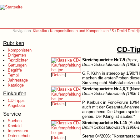
Navigation:
Klassika
/
Komponistinnen und Komponisten
/
S
/
Dmitri Dmitri
Rubriken
CD-Tip
Komponisten
Dirigenten
Streichquartette Nr.7-9
(Apex, 
Textdichter
Dmitri Schostakowitsch (1906-1
Gattungen
Begriffe
G.F. Kühn in stereoplay 1/90:"H
[
Details
]
Tempi
machen die erstenProben dieser
Jahrestage
Sie verspricht Maßstabsetzend
Kataloge
Streichquartette Nr.4,6,7
(Naxo
Einkaufen
Dmitri Schostakowitsch (1906-1
CD-Tipps
P. Kerbusk in FonoForum 10/94:
[
Details
]
Angebote
auch mit der Gesamtauf-nahme d
ansprechend.Die Ungarn spielen
Service
genau. Der Klang ist sauber."
Suchen
Streichquartette Nr.1-15
(Audit
Kontakt
Dmitri Schostakowitsch (1906-1
Impressum
Datenschutz
Stereo 04/2006: "Konstrastscha
[
Details
]