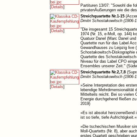
Partituren 13/07: "Sowohl die fo
[
Details
]
privatenÄußerungen wie die des 
Streichquartette Nr.1-15
(Accen
Dmitri Schostakowitsch (1906-1
"Die insgesamt 15 Streichquarte
[
Details
]
1974 (Nr. 15, e-Moll, op. 144) 
Quatuor Danel (Marc Danel und G
Quartette nun für das Label Ac
Gewandhauses zu Leipzig live (
Schostakowitsch-Diskographie d
Quartette des Schostakowitsch
Niveau für das Label CPO eingesp
Ensembles unserer Zeit." (Südw
Streichquartette Nr.2,7,8
(Supr
Dmitri Schostakowitsch (1906-1
»Seine Interpretation des ersten
[
Details
]
lebendige Mehrdimensionalität d
Mittelteils reicht. Bei so viele
Energie durchgehend fließen zu
2019)
»Es ist absolut herzzerreißend in
ist so tiefe, tiefe Aufrichtigk
»Die tschechischen Musiker sind
Moll-Quartetts (Nr. 8), aber auc
erstes Quartett geschrieben wurd