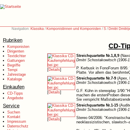
Navigation:
Klassika
/
Komponistinnen und Komponisten
/
S
/
Dmitri Dmitri
Rubriken
CD-Tip
Komponisten
Dirigenten
Streichquartette Nr.1,8,9
(Naxo
Textdichter
Dmitri Schostakowitsch (1906-1
Gattungen
Begriffe
P. Kerbusk in FonoForum 8/95: 
[
Details
]
Tempi
Platte. Vor allem das berühmteQu
Jahrestage
Streichquartette Nr.7-9
(Apex, 
Kataloge
Dmitri Schostakowitsch (1906-1
Einkaufen
G.F. Kühn in stereoplay 1/90:"H
[
Details
]
CD-Tipps
machen die erstenProben dieser
Angebote
Sie verspricht Maßstabsetzend
Service
Streichquartette Nr.1-15
(Audit
Dmitri Schostakowitsch (1906-1
Suchen
Kontakt
Stereo 04/2006: "Konstrastscha
[
Details
]
Impressum
neoklassizistischen, slawisch-
Datenschutz