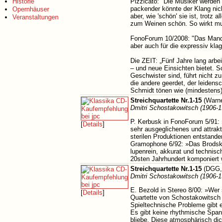
Historie
Pizzicato: "Die Musiker werden
packender könnte der Klang nich
Opernhäuser
aber, wie 'schön' sie ist, trotz
Veranstaltungen
zum Weinen schön. So wirkt mu
FonoForum 10/2008: "Das Mandel
aber auch für die expressiv kl
Die ZEIT: „Fünf Jahre lang arb
– und neue Einsichten bietet. S
Geschwister sind, führt nicht zu
die andere geerdet, der leidens
Schmidt tönen wie (mindestens)
Streichquartette Nr.1-15
(Warne
Dmitri Schostakowitsch (1906-1
P. Kerbusk in FonoForum 5/91: »
[
Details
]
sehr ausgeglichenes und attrakt
sterilen Produktionen entstand
Gramophone 6/92: »Das Brodsky 
lupenrein, akkurat und technisc
20sten Jahrhundert komponiert 
Streichquartette Nr.1-15
(DGG,
Dmitri Schostakowitsch (1906-1
E. Bezold in Stereo 8/00: »Wer 
[
Details
]
Quartette von Schostakowitsch 
Spieltechnische Probleme gibt 
Es gibt keine rhythmische Span
bliebe. Diese atmosphärisch dic