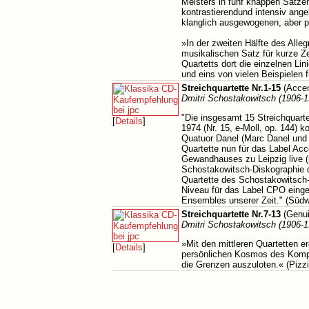
Meisters in fünf knappen Sätzen
kontrastierendund intensiv ange
klanglich ausgewogenen, aber po
»In der zweiten Hälfte des Alle
musikalischen Satz für kurze Ze
Quartetts dort die einzelnen Li
und eins von vielen Beispielen
Streichquartette Nr.1-15
(Accen
Dmitri Schostakowitsch (1906-1
"Die insgesamt 15 Streichquarte
[
Details
]
1974 (Nr. 15, e-Moll, op. 144) 
Quatuor Danel (Marc Danel und G
Quartette nun für das Label Ac
Gewandhauses zu Leipzig live (
Schostakowitsch-Diskographie d
Quartette des Schostakowitsch
Niveau für das Label CPO eingesp
Ensembles unserer Zeit." (Südw
Streichquartette Nr.7-13
(Genui
Dmitri Schostakowitsch (1906-1
»Mit den mittleren Quartetten e
[
Details
]
persönlichen Kosmos des Komponi
die Grenzen auszuloten.« (Pizzi