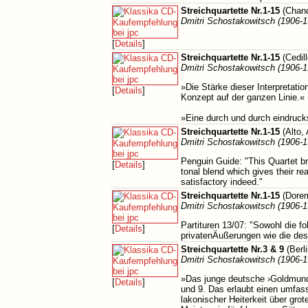
Streichquartette Nr.1-15
(Chand
Dmitri Schostakowitsch (1906-1
[
Details
]
Streichquartette Nr.1-15
(Cedil
Dmitri Schostakowitsch (1906-1
»Die Stärke dieser Interpretation
[
Details
]
Konzept auf der ganzen Linie.« 
»Eine durch und durch eindruck
Streichquartette Nr.1-15
(Alto,
Dmitri Schostakowitsch (1906-1
Penguin Guide: "This Quartet bri
[
Details
]
tonal blend which gives their re
satisfactory indeed."
Streichquartette Nr.1-15
(Dorem
Dmitri Schostakowitsch (1906-1
Partituren 13/07: "Sowohl die fo
[
Details
]
privatenÄußerungen wie die des 
Streichquartette Nr.3 & 9
(Berl
Dmitri Schostakowitsch (1906-1
»Das junge deutsche ›Goldmund 
[
Details
]
und 9. Das erlaubt einen umfass
lakonischer Heiterkeit über gro