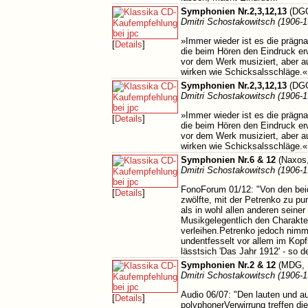
Symphonien Nr.2,3,12,13
(DGG
Dmitri Schostakowitsch (1906-1
»Immer wieder ist es die prägn
[
Details
]
die beim Hören den Eindruck er
vor dem Werk musiziert, aber au
wirken wie Schicksalsschläge
Symphonien Nr.2,3,12,13
(DGG
Dmitri Schostakowitsch (1906-1
»Immer wieder ist es die prägn
[
Details
]
die beim Hören den Eindruck er
vor dem Werk musiziert, aber au
wirken wie Schicksalsschläge
Symphonien Nr.6 & 12
(Naxos,
Dmitri Schostakowitsch (1906-1
FonoForum 01/12: "Von den beide
[
Details
]
zwölfte, mit der Petrenko zu 
als in wohl allen anderen seiner
Musikgelegentlich den Charakte
verleihen.Petrenko jedoch nimmt
undentfesselt vor allem im Kopf
lässtsich 'Das Jahr 1912' - so de
Symphonien Nr.2 & 12
(MDG, 
Dmitri Schostakowitsch (1906-1
Audio 06/07: "Den lauten und 
[
Details
]
polyphonerVerwirrung treffen d