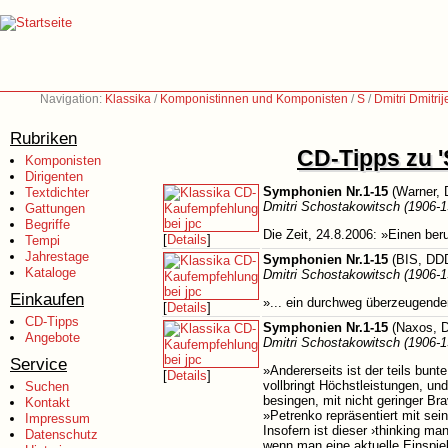
Navigation:
Klassika
/
Komponistinnen und Komponisten
/
S
/
Dmitri Dmitri
Rubriken
CD-Tipps zu 
Komponisten
Dirigenten
Symphonien Nr.1-15
(Warner, 
Textdichter
Dmitri Schostakowitsch (1906-1
Gattungen
Begriffe
Die Zeit, 24.8.2006: »Einen ber
[
Details
]
Tempi
Jahrestage
Symphonien Nr.1-15
(BIS, DDD
Kataloge
Dmitri Schostakowitsch (1906-1
Einkaufen
»... ein durchweg überzeugend
[
Details
]
CD-Tipps
Symphonien Nr.1-15
(Naxos, D
Angebote
Dmitri Schostakowitsch (1906-1
Service
»Andererseits ist der teils bunt
[
Details
]
vollbringt Höchstleistungen, un
Suchen
besingen, mit nicht geringer Br
Kontakt
»Petrenko repräsentiert mit se
Impressum
Insofern ist dieser ›thinking m
Datenschutz
wenn man eine aktuelle Einspie