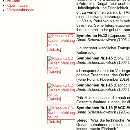
Historie
»Petrenkos Dirigat, aber auch 
Opernhäuser
Unbedingtheit und Dringlichkeit,
Veranstaltungen
oft zu vernehmen waren. (...) A
einen durchweg hervorragenden
»…Vasily Petrenko bleibt in se
Linie treu: Seine Interpretatio
ihm nie schrill oder gehetzt, s
Symphonie Nr.12
(Capriccio, 
Dmitri Schostakowitsch (1906-1
»In höchster klanglicher Trans
[
Details
]
Kulturradio)
Symphonien Nr.1-15
(Sony, DD
Dmitri Schostakowitsch (1906-1
»Transparenz steht im Vordergru
[
Details
]
positive Ergebnisse; das Orches
(Fono Forum, Novermber 2019)
Symphonien Nr.1-15
(Capricci
Dmitri Schostakowitsch (1906-1
"Für Musikliebhaber, die nach ei
[
Details
]
Gesamtaufnahme suchen, ist die
Symphonien Nr.1-15 (SACD-Ed
Dmitri Schostakowitsch (1906-1
Stereo: "Was die technische Per
[
Details
]
Gesamtaufnahmen spielend aufneh
lassen, macht Eindruck."