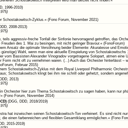
rufeneren Schostakowisch Interpreten wird man derzeit nicht finden.«
D, 1996-2010)
1975)
er Schostakowitsch-Zyklus.« (Fono Forum, November 2021)
DDD, 2008-2013)
1975)
e, teils aggressiv-freche Tonfall der Sinfonie hervorragend getroffen, das Orch
 Freuden des 1. Mai zu besingen, mit nicht geringer Bravour.« (FonoForum)
inem Ansatz die optimale Versöhnung beider Elemente: Akuratesse und Emotion.
günstige) Wahl, wenn man eine aktuelle Einspielung von Schostakowitschs 14
der vom Bassisten Alexander Vinogradov vorgetragene Solopart, atmen eine Unb
ser Form nicht oft zu vernehmen waren. (...) Auch das Orchester hinterlässt –
noForum, Februar 2015)
inem Schostakowitsch-Zyklus mit dem Royal Liverpool Philharmonic Orchestra 
aus; Schostakowitsch klingt bei ihm nie schrill oder gehetzt, sondern angene
DDD, 2013)
1975)
in Orchester hier zum Thema Schostakowitsch zu sagen haben, kann nur phän
en!« (Fono Forum, November 2014)
-CD)
(DGG, DDD, 2018/2019)
1975)
a hat inzwischen seinen Schostakowitsch-Ton verfeinert. Es sind nicht nur d
, die einen farbenreichen und flexiblen Gesamtklang ermöglichen.« (Fono Fo
DD, 2015-2019)
1975)