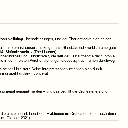
ester vollbringt Höchstleistungen, und der Chor entledigt sich seiner
 Insofern ist dieser ›thinking man’s Shostakovich‹ wirklich eine gute
. Sinfonie sucht.« (The Listener)
edingtheit und Dringlichkeit, die seit der Erstaufnahme der Sinfonie
 wie in den meisten Veröffentlichungen dieses Zyklus – einen durchweg
seiner Linie treu: Seine Interpretationen zeichnen sich durch
hm unspektakulär«. (concerti)
omenal genannt werden – und das betrifft die Orchesterleistung
ie einzeln stark besetzten Fraktionen im Orchester, es ist auch deren
rum, Oktober 2021)