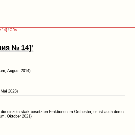
 14]
/
CDs
ния № 14]'
orum, August 2014)
 Mai 2023)
ie einzeln stark besetzten Fraktionen im Orchester, es ist auch deren
rum, Oktober 2021)