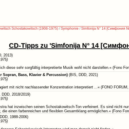
jewitsch Schostakowitsch (1906-1975)
/
Symphonie
/
Simfonija N° 14 [Симфония №
CD-Tipps zu 'Simfonija N° 14 [Симфо
, 2013)
1975)
ich diese sehr sorgfältig interpretierte Musik wohl nicht darstellen.« (Fono F
r Sopran, Bass, Klavier & Percussion)
(BIS, DDD, 2021)
1975)
agiert mit nicht nachlassender Konzentration interpretiert ...« (FONO FORUM,
 DDD, 2018/2019)
1975)
a hat inzwischen seinen Schostakowitsch-Ton verfeinert. Es sind nicht nur d
, die einen farbenreichen und flexiblen Gesamtklang ermöglichen.« (Fono Fo
 DDD, 1988-2006)
1975)