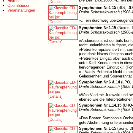
Die Zeit, 24.8.2006: »Einen be
Historie
[
Details
]
Opernhäuser
Symphonien Nr.1-15
(BIS, DD
Veranstaltungen
Dmitri Schostakowitsch (1906-
»... ein durchweg überzeugend
[
Details
]
Symphonien Nr.1-15
(Naxos, 
Dmitri Schostakowitsch (1906-
»Andererseits ist der teils bunt
[
Details
]
recht undankbaren Aufgabe, die
»Petrenko repräsentiert mit se
(und dank Naxos übrigens auch 
»Petrenkos Dirigat, aber auch 
unter Kirill Kondraschin in die
hervorragenden Eindruck." (Fo
»…Vasily Petrenko bleibt in se
Gelassenheit und Souveränität 
Symphonien Nr.6 & 14
(LPO, 
Dmitri Schostakowitsch (1906-
»Was Vladimir Jurowski und se
[
Details
]
ebenso wie die Interpretation
Symphonien Nr.1,14,15 (UHQ
Dmitri Schostakowitsch (1906-
»Das Boston Symphonie Orchestr
[
Details
]
gute Abstimmung untereinander
Symphonien Nr.1-15
(Sony, D
Dmitri Schostakowitsch (1906-