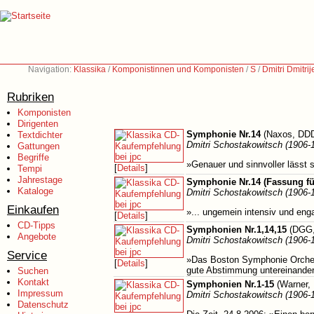
Navigation:
Klassika
/
Komponistinnen und Komponisten
/
S
/
Dmitri Dmitri
Rubriken
Komponisten
Dirigenten
Symphonie Nr.14
(Naxos, DDD
Textdichter
Dmitri Schostakowitsch (1906-
Gattungen
Begriffe
»Genauer und sinnvoller lässt s
[
Details
]
Tempi
Jahrestage
Symphonie Nr.14 (Fassung fü
Kataloge
Dmitri Schostakowitsch (1906-
Einkaufen
»... ungemein intensiv und eng
[
Details
]
CD-Tipps
Symphonien Nr.1,14,15
(DGG,
Angebote
Dmitri Schostakowitsch (1906-
Service
»Das Boston Symphonie Orchestr
[
Details
]
gute Abstimmung untereinander
Suchen
Kontakt
Symphonien Nr.1-15
(Warner,
Impressum
Dmitri Schostakowitsch (1906-
Datenschutz