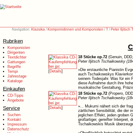
Navigation:
Klassika
/
Komponistinnen und Komponisten
/
T
/
Peter Iljitsc
Rubriken
C
Komponisten
Dirigenten
18 Stücke op.72
(Genuin, DDD,
Textdichter
Peter Iljitsch Tschaikowsky (18
Gattungen
Begriffe
»Die erstaunliche Pianistin Ev
[
Details
]
Tempi
auch Tschaikowskys Klavierkonz
Jahrestage
seinem Todesjahr. Was für ein 
Kataloge
diese Aufnahme durch ihre hohe Q
musikalische Gestaltung, Präzis
Einkaufen
18 Stücke op.72
(Propero, DDD
CD-Tipps
Peter Iljitsch Tschaikowsky (18
Angebote
»... Mukumi nähert sich der fra
Service
[
Details
]
zärtlichen Sensibilität, die der
Suchen
jeglichen Effekt, jeden groben G
Kontakt
großartiger, gereifter Interpret
Tschaikowskis Musik überzeug
Impressum
Datenschutz
»Oberflächlich betrachtet mute