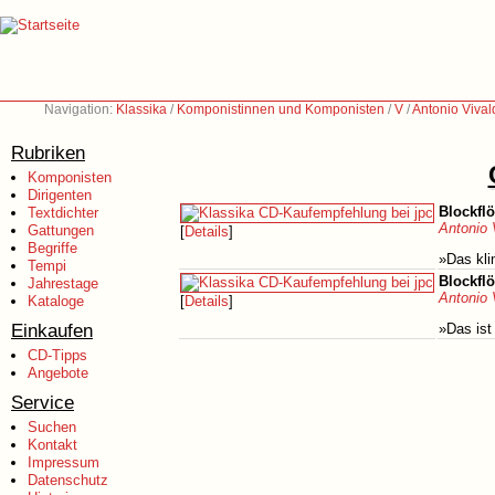
Navigation:
Klassika
/
Komponistinnen und Komponisten
/
V
/
Antonio Vival
Rubriken
Komponisten
Dirigenten
Blockflö
Textdichter
Antonio 
Gattungen
[
Details
]
Begriffe
»Das kli
Tempi
Blockfl
Jahrestage
Antonio 
Kataloge
[
Details
]
Einkaufen
»Das ist
CD-Tipps
Angebote
Service
Suchen
Kontakt
Impressum
Datenschutz