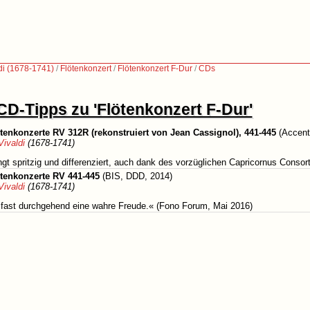
di (1678-1741)
/
Flötenkonzert
/
Flötenkonzert F-Dur
/
CDs
CD-Tipps zu 'Flötenkonzert F-Dur'
tenkonzerte RV 312R (rekonstruiert von Jean Cassignol), 441-445
(Accent
Vivaldi
(1678-1741)
ngt spritzig und differenziert, auch dank des vorzüglichen Capricornus Conso
ötenkonzerte RV 441-445
(BIS, DDD, 2014)
Vivaldi
(1678-1741)
 fast durchgehend eine wahre Freude.« (Fono Forum, Mai 2016)