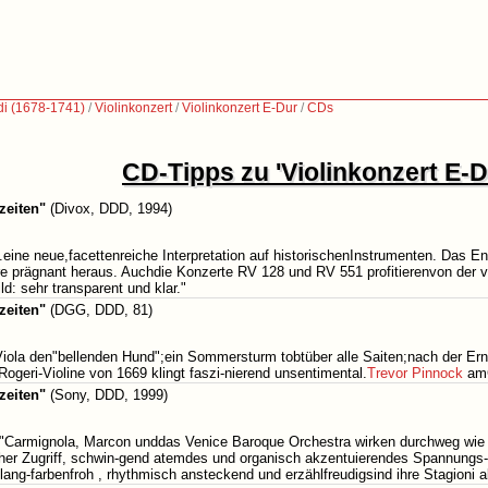
di (1678-1741)
/
Violinkonzert
/
Violinkonzert E-Dur
/
CDs
CD-Tipps zu 'Violinkonzert E-D
zeiten"
(Divox, DDD, 1994)
.eine neue,facettenreiche Interpretation auf historischenInstrumenten. Das E
re prägnant heraus. Auchdie Konzerte RV 128 und RV 551 profitierenvon der v
d: sehr transparent und klar."
zeiten"
(DGG, DDD, 81)
 Viola den"bellenden Hund";ein Sommersturm tobtüber alle Saiten;nach der Ern
geri-Violine von 1669 klingt faszi-nierend unsentimental.
Trevor Pinnock
amC
zeiten"
(Sony, DDD, 1999)
 "Carmignola, Marcon unddas Venice Baroque Orchestra wirken durchweg wie 
cher Zugriff, schwin-gend atemdes und organisch akzentuierendes Spannungs
ang-farbenfroh , rhythmisch ansteckend und erzählfreudigsind ihre Stagioni a