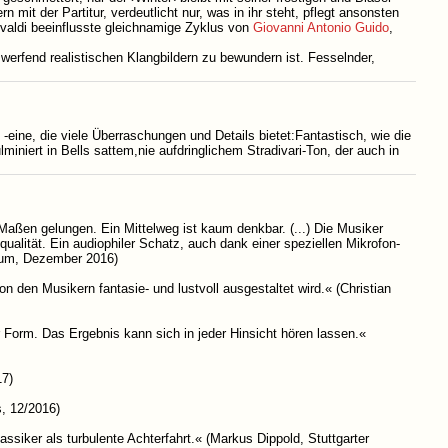
n mit der Partitur, verdeutlicht nur, was in ihr steht, pflegt ansonsten
Vivaldi beeinflusste gleichnamige Zyklus von
Giovanni Antonio Guido
,
werfend realistischen Klangbildern zu bewundern ist. Fesselnder,
 -eine, die viele Überraschungen und Details bietet:Fantastisch, wie die
iniert in Bells sattem,nie aufdringlichem Stradivari-Ton, der auch in
 Maßen gelungen. Ein Mittelweg ist kaum denkbar. (...) Die Musiker
equalität. Ein audiophiler Schatz, auch dank einer speziellen Mikrofon-
Forum, Dezember 2016)
n den Musikern fantasie- und lustvoll ausgestaltet wird.« (Christian
 Form. Das Ergebnis kann sich in jeder Hinsicht hören lassen.«
17)
, 12/2016)
lassiker als turbulente Achterfahrt.« (Markus Dippold, Stuttgarter