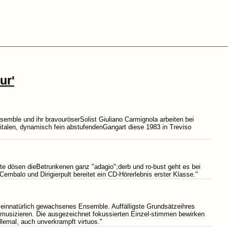
ur'
nsemble und ihr bravouröserSolist Giuliano Carmignola arbeiten bei
italen, dynamisch fein abstufendenGangart diese 1983 in Treviso
te dösen dieBetrunkenen ganz "adagio";derb und ro-bust geht es bei
embalo und Dirigierpult bereitet ein CD-Hörerlebnis erster Klasse."
einnatürlich gewachsenes Ensemble. Auffälligste Grundsätzeihres
-musizieren. Die ausgezeichnet fokussierten Einzel-stimmen bewirken
llemal, auch unverkrampft virtuos."