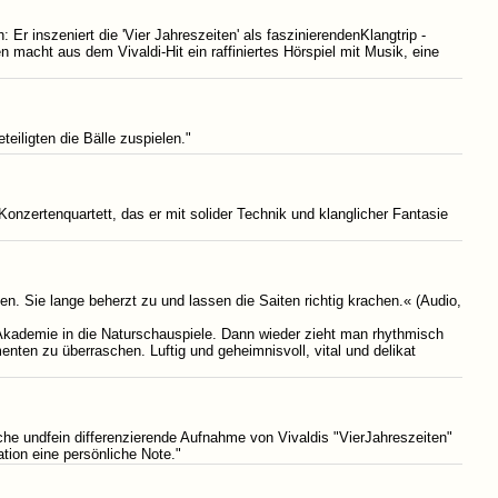
 inszeniert die 'Vier Jahreszeiten' als faszinierendenKlangtrip -
n macht aus dem Vivaldi-Hit ein raffiniertes Hörspiel mit Musik, eine
teiligten die Bälle zuspielen."
onzertenquartett, das er mit solider Technik und klanglicher Fantasie
n. Sie lange beherzt zu und lassen die Saiten richtig krachen.« (Audio,
te Akademie in die Naturschauspiele. Dann wieder zieht man rhythmisch
ten zu überraschen. Luftig und geheimnisvoll, vital und delikat
che undfein differenzierende Aufnahme von Vivaldis "VierJahreszeiten"
tion eine persönliche Note."