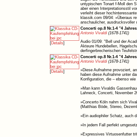
untypischen Tonart f-Moll den Str
aber einen Interpretationsstil 
verleiht dieser hochinteressant
klassik.com 09/04: »Überaus rei
anschaulicher, ausdrucksvoller 
Concerti op.8 Nr.1-4 "4 Jahres
Antonio Vivaldi
(1678-1741)
Audio 01/09: "Bell und der Acade
[
Details
]
Akteure Hundebellen, Hagelschau
derfingerbrecherischen Teufelstr
Concerti op.8 Nr.1-4 "4 Jahres
Antonio Vivaldi
(1678-1741)
»Diese Aufnahme provoziert, an 
[
Details
]
haben diese Aufnahme unter das P
Konfiguration, die – ebenso wie
»Man kann Vivaldis Gassenhauer d
Lahneck, Concerti, November 2
»Concerto Köln nahm sich Vivald
(Matthias Böde, Stereo, Dezem
»Ein audiophiler Schatz, auch d
»In jedem Fall perfekt umgeset
»Expressives Virtuosenfutter tri