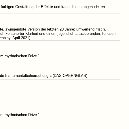
d farbigen Gestaltung der Effekte und kann diesen abgenudelten
e, zwingendste Version der letzten 20 Jahre: umwerfend frisch,
h konturierter Klarheit und einem jugendlich attackierenden, furiosen
eoplay, April 2021)
em rhythmischen Drive."
örende Instrumentalbeherrschung.« (DAS OPERNGLAS)
em rhythmischen Drive."