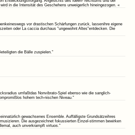
en Entwicklungsvorgang. Angesichts des Ideen- reichtums und der
rd in die Intensität des Geschehens unweigerlich hineingezogen. «
euenkeineswegs vor drastischen Schärfungen zurück, lassenihre eigene
szeiten oder La caccia durchaus "ungewohnt Altes"entdecken. Die
eteiligten die Bälle zuspielen."
rucksradius umfaßtdas Nonvibrato-Spiel ebenso wie die sanglich-
 kompromißlos hohem tech-nischen Niveau."
einnatürlich gewachsenes Ensemble. Auffälligste Grundsätzeihres
-musizieren. Die ausgezeichnet fokussierten Einzel-stimmen bewirken
llemal, auch unverkrampft virtuos."