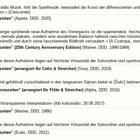
ldis Musik, hört die Spielfreude, bewundert die Kunst der differenzierten un
ßen.« (Crescendo)
zeiten"
(Aparte, DDD, 2020)
ergie sprühende neue Aufnahme des Viererpacks ist die spannendste, frechst
 niemals plakativ, sondern eine wunderbare Balance haltend zwischen historisc
mitreißt und durch seine faszinierende Bildkraft verzaubert.« (A.Csampai, ster
zeiten" (25th Century Anniversary Edition)
(Warner, DDD, 1986/1989)
 dieser Aufnahme liegen auf höchster Virtuosität der Solovioline und sportiv
eiten" (arrangiert für Cello & Streicher)
(Sony, DDD, 2019)
nd gefühlvoll zurückhaltend in den langsamen Sätzen bietet er [Šulić] bet
reszeiten" (arrangiert für Flöte & Streicher)
(Alpha, DDD, 2016)
transparente Interpretation« (rbb kulturradio, 28.08.2017)
zeiten"
(Warner, DDD, 1986)
 dieser Aufnahme liegen auf höchster Virtuosität der Solovioline und sportiv
zeiten"
(Erato, DDD, 2021)