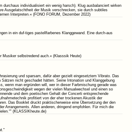
m durchaus individualisiert ein wenig harsch). Klug ausbalanciert wirken
are Ausgelatschtheit der Musik verschrecken, sie durch subtiles
 modernen Interpreten.« (FONO FORUM, Dezember 2022)
rungen in ein duf-tiges pastellfarbenes Klanggewand. Eine durch-aus
er Musiker selbstredend auch.« (Klasssik Heute)
r Phrasierung und sparsam, dafür aber gezielt eingesetztem Vibrato. Das
 Sätzen nicht geschadet hätten. Seine Intonation und Klanggebung
ss, wenn man ergründen will, wer in dieser Farbmischung gerade was
tionsgeschwindigkeit wegen der vielen Manualwechsel und einen so
annende und dem poetischen Gehalt der Concerti entsprechende
ufnahmetechnik profitiert von der eher trockenen Akustik der
en. Das Booklet druckt praktischerweise eine Übersetzung der den
 der Arrangements. Allen anderen, dringend empfohlen. Für mich die
pielen.“" (KLASSIKheute.de)
t."