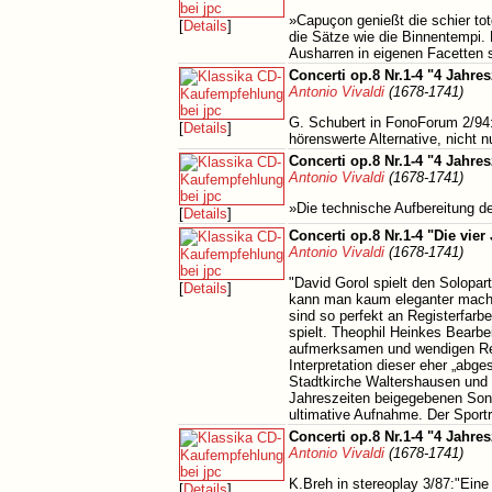
»Capuçon genießt die schier totg
[
Details
]
die Sätze wie die Binnentempi. 
Ausharren in eigenen Facetten 
Concerti op.8 Nr.1-4 "4 Jahres
Antonio Vivaldi
(1678-1741)
G. Schubert in FonoForum 2/94: "
[
Details
]
hörenswerte Alternative, nicht n
Concerti op.8 Nr.1-4 "4 Jahres
Antonio Vivaldi
(1678-1741)
»Die technische Aufbereitung d
[
Details
]
Concerti op.8 Nr.1-4 "Die vier
Antonio Vivaldi
(1678-1741)
"David Gorol spielt den Solopart
[
Details
]
kann man kaum eleganter machen
sind so perfekt an Registerfar
spielt. Theophil Heinkes Bearb
aufmerksamen und wendigen Reg
Interpretation dieser eher „abg
Stadtkirche Waltershausen und
Jahreszeiten beigegebenen Sonet
ultimative Aufnahme. Der Sportr
Concerti op.8 Nr.1-4 "4 Jahres
Antonio Vivaldi
(1678-1741)
K.Breh in stereoplay 3/87:"Eine
[
Details
]