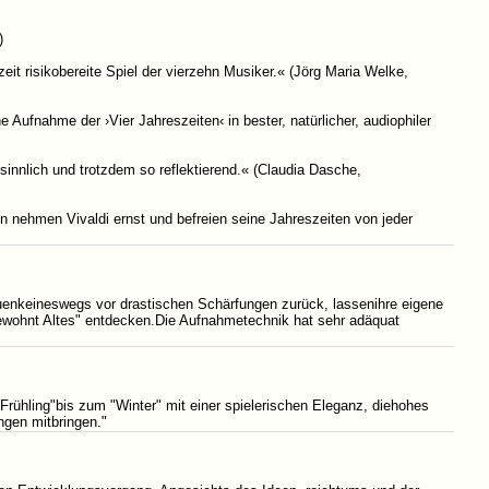
)
it risikobereite Spiel der vierzehn Musiker.« (Jörg Maria Welke,
 Aufnahme der ›Vier Jahreszeiten‹ in bester, natürlicher, audiophiler
sinnlich und trotzdem so reflektierend.« (Claudia Dasche,
 nehmen Vivaldi ernst und befreien seine Jahreszeiten von jeder
euenkeineswegs vor drastischen Schärfungen zurück, lassenihre eigene
ewohnt Altes" entdecken.Die Aufnahmetechnik hat sehr adäquat
rühling"bis zum "Winter" mit einer spielerischen Eleganz, diehohes
ungen mitbringen."