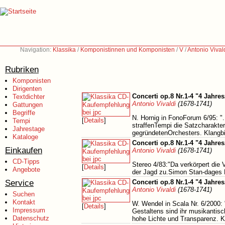
Navigation:
Klassika
/
Komponistinnen und Komponisten
/
V
/
Antonio Vival
Rubriken
Komponisten
Dirigenten
Concerti op.8 Nr.1-4 "4 Jahres
Textdichter
Antonio Vivaldi
(1678-1741)
Gattungen
Begriffe
N. Hornig in FonoForum 6/95: ".
[
Details
]
Tempi
straffenTempi die Satzcharakte
Jahrestage
gegründetenOrchesters. Klangbil
Kataloge
Concerti op.8 Nr.1-4 "4 Jahres
Einkaufen
Antonio Vivaldi
(1678-1741)
CD-Tipps
Stereo 4/83:"Da verkörpert die
[
Details
]
Angebote
der Jagd zu.Simon Stan-dages Ro
Service
Concerti op.8 Nr.1-4 "4 Jahres
Antonio Vivaldi
(1678-1741)
Suchen
Kontakt
W. Wendel in Scala Nr. 6/2000:
[
Details
]
Impressum
Gestaltens sind ihr musikantis
Datenschutz
hohe Lichte und Transparenz. Kl