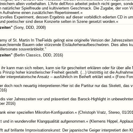
eichern allein vorbehalten. L'Arte dell'Arco arbeitet jedoch nicht gegen, sonder
von natürlicher Spielfreude und kultiviertem Geschmack. Die Zugabe, der von 
en Aufnahme einen zusätzlichen Repertoirewert.«
zvolles Experiment, dessen Ergebnis auf dieser vorbildlich edierten CD in um
und poetischer sind diese Konzerte selten in Szene gesetzt worden.«
zeiten"
(Sony, DDD, 2008)
my of St. Martin In TheFields gelingt eine originelle Version der Jahreszeiten
er,feiernde Bauern oder stürzende Eisläuferheraufbeschwören. Dies alles kulm
illersonate souveränbleibt."
zeiten"
(Berlin Classics, DDD, 2016)
ihr kann man sich reiben, kann sie für gescheitert erklären oder für über alle
rinzip hoher künstlerischer Freiheit gestellt. (...) Unstrittig ist die Aufnahm
 der interpretatorische Ansatz – ausführlich im Beiheft erklärt wird.« (Fono 
och noch neuartig interpretieren.Hier ist die Partitur nur das Skelett, das vo
016)
is vier Jahreszeiten vor und präsentiert das Barock-Highlight in unbewohnter
ber 2016)
ank einer speziellen Mikrofon-Konfiguration.« (Christoph Vratz, Stereo, 01/20
zt und in wundervoller Klangqualität aufgenommen.« (Klemens Hippel, Applaus
fft auf brillante Improvisationskunst: Der japanische Geiger interpretiert den K