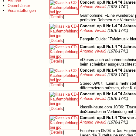
Historie
Concerti op.8 Nr.1-4 "4 Jahres
Opernhäuser
Antonio Vivaldi
(1678-1741)
Veranstaltungen
Gramophone: »Eine wunderbar per
[
Details
]
perfekten Rahmen zur Virtuosität
Concerti op.8 Nr.1-4 "4 Jahres
Antonio Vivaldi
(1678-1741)
Penguin Guide: "Tafelmusik biete
[
Details
]
Concerti op.8 Nr.1-4 "4 Jahres
Antonio Vivaldi
(1678-1741)
»Dieses auch aufnahmetechnisch
[
Details
]
beim scheinbar ausgelutschtes
Concerti op.8 Nr.1-4 "4 Jahres
Antonio Vivaldi
(1678-1741)
Stereo 09/07: "Einmal mehr ste
[
Details
]
differenzieren müssen, aber Kui
Concerti op.8 Nr.1-4 "4 Jahres
Antonio Vivaldi
(1678-1741)
klassik-heute.com 10/06: "Dazu
[
Details
]
deiSuonatori in Verbindung mit 
Concerti op.8 Nr.1-4 "Die vie
Antonio Vivaldi
(1678-1741)
FonoForum 05/04: »Das Ergebnis
[
Details
]
Lagen die Turteltaube und den St