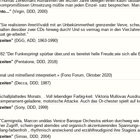
»Thomas Zehetmairs Aufnahmen der letzten Jahre belegen einen kaum faßbar
 kompromißlosen Umsetzung müßte man jeden Einzel- satz besprechen. Man wi
nto..."
(Virgin, DDD, 2000)
 "Sie realisieren ihrenVivaldi mit an Unbekümmertheit grenzender Verve, sch
halten diesüber zwei CDs hinweg durch! Und so vermag man in den VierJahre
at ge-arbeitet."
zeiten"
(DGG, ADD, 1963-1990)
82:"Der Funkespringt spürbar über,und es bereitet helle Freude,wie sich alle B
zeiten"
(Pentatone, DDD, 2018)
onal und mitreißend interpretiert.« (Fono Forum, Oktober 2020)
zeiten"
(Decca, DDD, 1987)
challplattedes Monats. ..Voll lebendiger Farbig-keit. Viktoria Mullovas Ausd
e temperament-geladene, motorische Attacke. Auch das Or-chester spielt auf
zeiten"
(Sony, DDD, 1999)
 "Carmignola, Marcon unddas Venice Baroque Orchestra wirken durchweg wie 
cher Zugriff, schwin-gend atemdes und organisch akzentuierendes Spannungs
ang-farbenfroh , rhythmisch ansteckend und erzählfreudigsind ihre Stagioni a
zeiten"
(Simax, DDD, 2004)