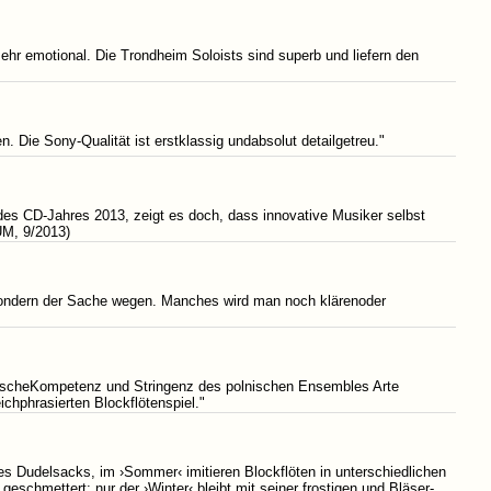
sehr emotional. Die Trondheim Soloists sind superb und liefern den
. Die Sony-Qualität ist erstklassig undabsolut detailgetreu."
es CD-Jahres 2013, zeigt es doch, dass innovative Musiker selbst
UM, 9/2013)
,sondern der Sache wegen. Manches wird man noch klärenoder
ktischeKompetenz und Stringenz des polnischen Ensembles Arte
ichphrasierten Blockflötenspiel."
 Dudelsacks, im ›Sommer‹ imitieren Blockflöten in unterschiedlichen
eschmettert; nur der ›Winter‹ bleibt mit seiner frostigen und Bläser-