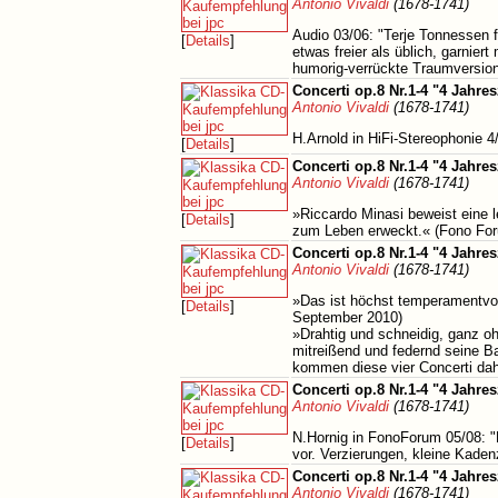
Antonio Vivaldi
(1678-1741)
Audio 03/06: "Terje Tonnessen f
[
Details
]
etwas freier als üblich, garnier
humorig-verrückte Traumversion
Concerti op.8 Nr.1-4 "4 Jahres
Antonio Vivaldi
(1678-1741)
H.Arnold in HiFi-Stereophonie 4/
[
Details
]
Concerti op.8 Nr.1-4 "4 Jahres
Antonio Vivaldi
(1678-1741)
»Riccardo Minasi beweist eine l
[
Details
]
zum Leben erweckt.« (Fono For
Concerti op.8 Nr.1-4 "4 Jahres
Antonio Vivaldi
(1678-1741)
»Das ist höchst temperamentvoll
[
Details
]
September 2010)
»Drahtig und schneidig, ganz oh
mitreißend und federnd seine B
kommen diese vier Concerti dahe
Concerti op.8 Nr.1-4 "4 Jahres
Antonio Vivaldi
(1678-1741)
N.Hornig in FonoForum 05/08: "P
[
Details
]
vor. Verzierungen, kleine Kaden
Concerti op.8 Nr.1-4 "4 Jahres
Antonio Vivaldi
(1678-1741)