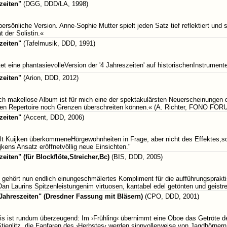
zeiten"
(DGG, DDD/LA, 1998)
sönliche Version. Anne-Sophie Mutter spielt jeden Satz tief reflektiert und 
 der Solistin.«
zeiten"
(Tafelmusik, DDD, 1991)
t eine phantasievolleVersion der '4 Jahreszeiten' auf historischenInstrumenten
zeiten"
(Arion, DDD, 2012)
 makellose Album ist für mich eine der spektakulärsten Neuerscheinungen d
ten Repertoire noch Grenzen überschreiten können.« (A. Richter, FONO FOR
zeiten"
(Accent, DDD, 2006)
llt Kuijken überkommeneHörgewohnheiten in Frage, aber nicht des Effektes
jkens Ansatz eröffnetvöllig neue Einsichten."
zeiten" (für Blockflöte,Streicher,Bc)
(BIS, DDD, 2005)
 gehört nun endlich einungeschmälertes Kompliment für die aufführungspra
Dan Laurins Spitzenleistungenim virtuosen, kantabel edel getönten und geistre
r Jahreszeiten" (Dresdner Fassung mit Bläsern)
(CPO, DDD, 2001)
 ist rundum überzeugend: Im ›Frühling‹ übernimmt eine Oboe das Getröte des
ieglitz, die Fanfaren des ›Herbstes‹ werden sinnvollerweise von Jagdhörnern g