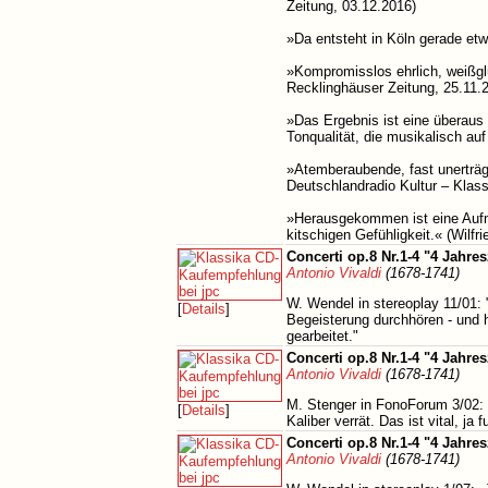
Zeitung, 03.12.2016)
»Da entsteht in Köln gerade etw
»Kompromisslos ehrlich, weißglü
Recklinghäuser Zeitung, 25.11.
»Das Ergebnis ist eine überaus l
Tonqualität, die musikalisch au
»Atemberaubende, fast unerträgl
Deutschlandradio Kultur – Klas
»Herausgekommen ist eine Aufna
kitschigen Gefühligkeit.« (Wilf
Concerti op.8 Nr.1-4 "4 Jahres
Antonio Vivaldi
(1678-1741)
W. Wendel in stereoplay 11/01:
[
Details
]
Begeisterung durchhören - und 
gearbeitet."
Concerti op.8 Nr.1-4 "4 Jahres
Antonio Vivaldi
(1678-1741)
M. Stenger in FonoForum 3/02: 
[
Details
]
Kaliber verrät. Das ist vital, j
Concerti op.8 Nr.1-4 "4 Jahre
Antonio Vivaldi
(1678-1741)