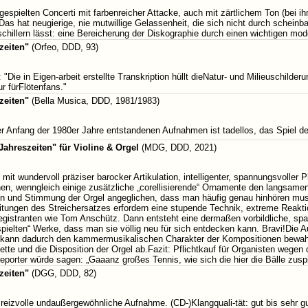
espielten Concerti mit farbenreicher Attacke, auch mit zärtlichem Ton (bei ih
Das hat neugierige, nie mutwillige Gelassenheit, die sich nicht durch scheinb
schillern lässt: eine Bereicherung der Diskographie durch einen wichtigen
zeiten"
(Orfeo, DDD, 93)
Die in Eigen-arbeit erstellte Transkription hüllt dieNatur- und Milieuschilde
ur fürFlötenfans."
zeiten"
(Bella Musica, DDD, 1981/1983)
er Anfang der 1980er Jahre entstandenen Aufnahmen ist tadellos, das Spiel d
 Jahreszeiten" für Violine & Orgel
(MDG, DDD, 2021)
 mit wundervoll präziser barocker Artikulation, intelligenter, spannungsvolle
, wenngleich einige zusätzliche „corellisierende“ Ornamente den langsamen
ben und Stimmung der Orgel angeglichen, dass man häufig genau hinhören mu
eitungen des Streichersatzes erfordern eine stupende Technik, extreme Reak
istranten wie Tom Anschütz. Dann entsteht eine dermaßen vorbildliche, sp
espielten“ Werke, dass man sie völlig neu für sich entdecken kann. Bravi!Die A
 kann dadurch den kammermusikalischen Charakter der Kompositionen bewahr
te und die Disposition der Orgel ab.Fazit: Pflichtkauf für Organisten wegen
eporter würde sagen: „Gaaanz großes Tennis, wie sich die hier die Bälle zus
zeiten"
(DGG, DDD, 82)
 reizvolle undaußergewöhnliche Aufnahme. (CD-)Klangquali-tät: gut bis sehr gu