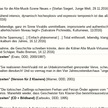
as für die Alte-Musik-Szene Neues.« (Stefan Siegert, Junge Welt, 29.11.2016
hend intensiv, dynamisch hochexplosiv und expressiv temporeich ist das allze
2016)
ebendige, ganz im Sinne Vivaldis unmittelbare, improvisierte und authentische
f allerhöchstem Niveau liegt!« (Salvatore Pichireddu, Kulturnews, 11/2016)
iche Spannung [...] Einfach phänomenal [...] Total entfesselt, lebendig, klang
sikalbum des Jahres, 16.12.2016)
hme, die Geschichte schreiben könnte, denn die Kölner Alte Musik-Virtuosen
ried Schäper, Radio Bremen, 14.12.2016)
zeiten"
(Erato, DDD, 2000/1997)
 "Sie realisieren ihrenVivaldi mit an Unbekümmertheit grenzender Verve, sch
halten diesdurch! Und so vermag man in den Vier Jahreszeitendurchaus "ung
zeiten" (Version für 2 Klaviere)
(Warner, DDD, 2001)
"Die türkischen Zwillings-schwestern Ferhan und Ferzan Önder agieren vom "F
a furios. Manerlebt wieder, dass Geschwister fürs Klavier-Duo besteVoraussetz
szeiten" (CD + Bildband)
(Earbooks, DDD, 1995)