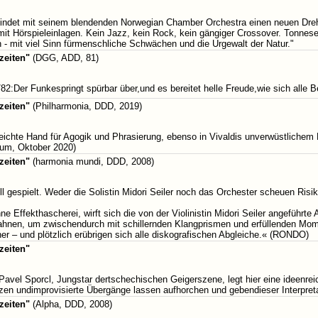
indet mit seinem blendenden Norwegian Chamber Orchestra einen neuen Dreh: Er
t mit Hörspieleinlagen. Kein Jazz, kein Rock, kein gängiger Crossover. Tonnese
 - mit viel Sinn fürmenschliche Schwächen und die Urgewalt der Natur."
zeiten"
(DGG, ADD, 81)
82:Der Funkespringt spürbar über,und es bereitet helle Freude,wie sich alle Be
zeiten"
(Philharmonia, DDD, 2019)
eichte Hand für Agogik und Phrasierung, ebenso in Vivaldis unverwüstlichem K
um, Oktober 2020)
zeiten"
(harmonia mundi, DDD, 2008)
 gespielt. Weder die Solistin Midori Seiler noch das Orchester scheuen Risike
ne Effekthascherei, wirft sich die von der Violinistin Midori Seiler angeführ
ahnen, um zwischendurch mit schillernden Klangprismen und erfüllenden Momen
r – und plötzlich erübrigen sich alle diskografischen Abgleiche.« (RONDO)
zeiten"
avel Sporcl, Jungstar dertschechischen Geigerszene, legt hier eine ideenrei
zen undimprovisierte Übergänge lassen aufhorchen und gebendieser Interpreta
zeiten"
(Alpha, DDD, 2008)