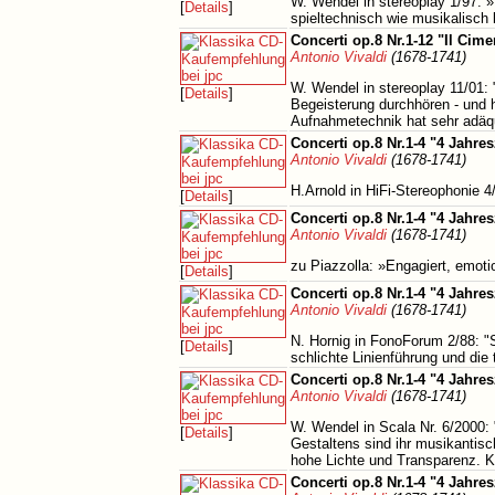
W. Wendel in stereoplay 1/97: 
[
Details
]
spieltechnisch wie musikalisch
Concerti op.8 Nr.1-12 "Il Cime
Antonio Vivaldi
(1678-1741)
W. Wendel in stereoplay 11/01:
[
Details
]
Begeisterung durchhören - und 
Aufnahmetechnik hat sehr adäqu
Concerti op.8 Nr.1-4 "4 Jahres
Antonio Vivaldi
(1678-1741)
H.Arnold in HiFi-Stereophonie 4/
[
Details
]
Concerti op.8 Nr.1-4 "4 Jahres
Antonio Vivaldi
(1678-1741)
zu Piazzolla: »Engagiert, emoti
[
Details
]
Concerti op.8 Nr.1-4 "4 Jahres
Antonio Vivaldi
(1678-1741)
N. Hornig in FonoForum 2/88: "S
[
Details
]
schlichte Linienführung und di
Concerti op.8 Nr.1-4 "4 Jahres
Antonio Vivaldi
(1678-1741)
W. Wendel in Scala Nr. 6/2000:
[
Details
]
Gestaltens sind ihr musikantis
hohe Lichte und Transparenz. Kl
Concerti op.8 Nr.1-4 "4 Jahres