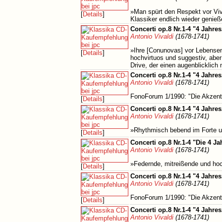
»Man spürt den Respekt vor Viva
[
Details
]
Klassiker endlich wieder genie
Concerti op.8 Nr.1-4 "4 Jahres
Antonio Vivaldi
(1678-1741)
»Ihre [Conunovas] vor Lebensen
[
Details
]
hochvirtuos und suggestiv, aber
Drive, der einen augenblicklich 
Concerti op.8 Nr.1-4 "4 Jahres
Antonio Vivaldi
(1678-1741)
FonoForum 1/1990: "Die Akzente
[
Details
]
Concerti op.8 Nr.1-4 "4 Jahresz
Antonio Vivaldi
(1678-1741)
»Rhythmisch bebend im Forte u
[
Details
]
Concerti op.8 Nr.1-4 "Die 4 Jah
Antonio Vivaldi
(1678-1741)
»Federnde, mitreißende und hoch
[
Details
]
Concerti op.8 Nr.1-4 "4 Jahres
Antonio Vivaldi
(1678-1741)
FonoForum 1/1990: "Die Akzente
[
Details
]
Concerti op.8 Nr.1-4 "4 Jahres
Antonio Vivaldi
(1678-1741)