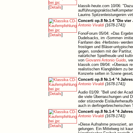
klassik-heute.com 10/06: "Dazu
[
Details
]
aufführungspraktischeKompetenz
Laurins Spitzenleistungenim vir
Concerti op.8 Nr.1-4 "Die vie
Antonio Vivaldi
(1678-1741)
FonoForum 05/04: »Das Ergebni
[
Details
]
Dudelsacks, im ›Sommer‹ imitier
Fanfaren des ›Herbstes‹ werden 
frostigen und Bläser-untypischen
gegen, sondern mit der Partitur, 
natürlicher Spielfreude und kul
von
Giovanni Antonio Guido
, ve
klassik.com 09/04: »Überaus rei
realistischen Klangbildern zu b
Konzerte selten in Szene geset
Concerti op.8 Nr.1-4 "4 Jahres
Antonio Vivaldi
(1678-1741)
Audio 01/09: "Bell und der Acade
[
Details
]
die viele Überraschungen und De
oder stürzende Eisläuferheraufbe
auch in derfingerbrecherischen T
Concerti op.8 Nr.1-4 "4 Jahres
Antonio Vivaldi
(1678-1741)
»Diese Aufnahme provoziert, an 
[
Details
]
gelungen. Ein Mittelweg ist kau