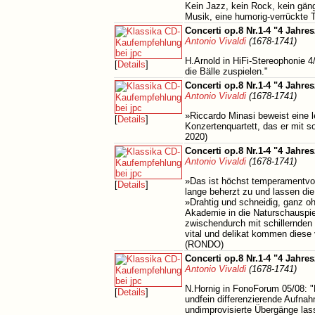
Kein Jazz, kein Rock, kein gäng
Musik, eine humorig-verrückte 
Concerti op.8 Nr.1-4 "4 Jahres
Antonio Vivaldi
(1678-1741)
H.Arnold in HiFi-Stereophonie 4/
[
Details
]
die Bälle zuspielen."
Concerti op.8 Nr.1-4 "4 Jahres
Antonio Vivaldi
(1678-1741)
»Riccardo Minasi beweist eine 
[
Details
]
Konzertenquartett, das er mit 
2020)
Concerti op.8 Nr.1-4 "4 Jahres
Antonio Vivaldi
(1678-1741)
»Das ist höchst temperamentvoll
[
Details
]
lange beherzt zu und lassen die
»Drahtig und schneidig, ganz ohn
Akademie in die Naturschauspie
zwischendurch mit schillernden
vital und delikat kommen diese v
(RONDO)
Concerti op.8 Nr.1-4 "4 Jahres
Antonio Vivaldi
(1678-1741)
N.Hornig in FonoForum 05/08: "P
[
Details
]
undfein differenzierende Aufnah
undimprovisierte Übergänge lass