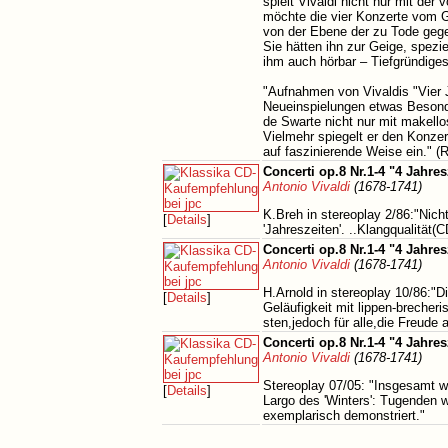
spielt Vivaldi nicht nur mit de
möchte die vier Konzerte vom Ge
von der Ebene der zu Tode gegeig
Sie hätten ihn zur Geige, spezi
ihm auch hörbar – Tiefgründiges
"Aufnahmen von Vivaldis "Vier
Neueinspielungen etwas Besonde
de Swarte nicht nur mit makello
Vielmehr spiegelt er den Konzer
auf faszinierende Weise ein." 
Concerti op.8 Nr.1-4 "4 Jahres
Antonio Vivaldi
(1678-1741)
K.Breh in stereoplay 2/86:"Nicht
[
Details
]
'Jahreszeiten'. ..Klangqualität(C
Concerti op.8 Nr.1-4 "4 Jahres
Antonio Vivaldi
(1678-1741)
H.Arnold in stereoplay 10/86:"D
[
Details
]
Geläufigkeit mit lippen-brecheri
sten,jedoch für alle,die Freude
Concerti op.8 Nr.1-4 "4 Jahres
Antonio Vivaldi
(1678-1741)
Stereoplay 07/05: "Insgesamt w
[
Details
]
Largo des 'Winters': Tugenden w
exemplarisch demonstriert."