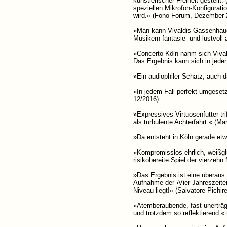
künstlerischer Freiheit gestellt.
speziellen Mikrofon-Konfiguratio
wird.« (Fono Forum, Dezember 
»Man kann Vivaldis Gassenhauer 
Musikern fantasie- und lustvoll
»Concerto Köln nahm sich Vivald
Das Ergebnis kann sich in jede
»Ein audiophiler Schatz, auch d
»In jedem Fall perfekt umgeset
12/2016)
»Expressives Virtuosenfutter tri
als turbulente Achterfahrt.« (Ma
»Da entsteht in Köln gerade etw
»Kompromisslos ehrlich, weißgl
risikobereite Spiel der vierzeh
»Das Ergebnis ist eine überaus 
Aufnahme der ›Vier Jahreszeiten‹
Niveau liegt!« (Salvatore Pichi
»Atemberaubende, fast unerträgl
und trotzdem so reflektierend.«