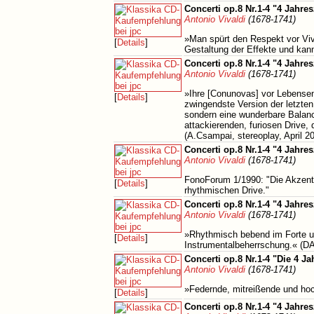
Concerti op.8 Nr.1-4 "4 Jahres
Antonio Vivaldi
(1678-1741)
»Man spürt den Respekt vor Viva
[
Details
]
Gestaltung der Effekte und kan
Concerti op.8 Nr.1-4 "4 Jahres
Antonio Vivaldi
(1678-1741)
»Ihre [Conunovas] vor Lebensen
[
Details
]
zwingendste Version der letzten
sondern eine wunderbare Balance
attackierenden, furiosen Drive, 
(A.Csampai, stereoplay, April 2
Concerti op.8 Nr.1-4 "4 Jahres
Antonio Vivaldi
(1678-1741)
FonoForum 1/1990: "Die Akzente
[
Details
]
rhythmischen Drive."
Concerti op.8 Nr.1-4 "4 Jahresz
Antonio Vivaldi
(1678-1741)
»Rhythmisch bebend im Forte un
[
Details
]
Instrumentalbeherrschung.« 
Concerti op.8 Nr.1-4 "Die 4 Jah
Antonio Vivaldi
(1678-1741)
»Federnde, mitreißende und hoch
[
Details
]
Concerti op.8 Nr.1-4 "4 Jahres