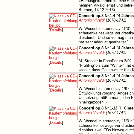
»Herausgekommen ist eine Aufna
nehmen Vivaldi ernst und befrei
Bremen, 14.12.2016)
Concerti op.8 Nr.1-4 "4 Jahres
Antonio Vivaldi
(1678-1741)
W. Wendel in stereoplay 11/01: 
[
Details
]
scheuenkeineswegs vor drastisc
diesdurch! Und so vermag man 
hat sehr adäquat gearbeitet."
Concerti op.8 Nr.1-4 "4 Jahres
Antonio Vivaldi
(1678-1741)
M. Stenger in FonoForum 3/02: 
[
Details
]
"Frühling"bis zum "Winter" mit e
wieder, dass Geschwister fürs 
Concerti op.8 Nr.1-4 "4 Jahre
Antonio Vivaldi
(1678-1741)
W. Wendel in stereoplay 1/97:
[
Details
]
Entwicklungsvorgang. Angesicht
Umsetzung müßte man jeden Einz
hineingezogen. «
Concerti op.8 Nr.1-12 "Il Cime
Antonio Vivaldi
(1678-1741)
W. Wendel in stereoplay 11/01: 
[
Details
]
scheuenkeineswegs vor drastisc
diesüber zwei CDs hinweg durc