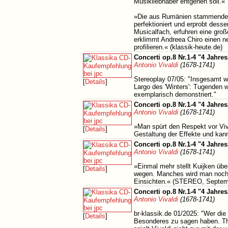
Musikliebhaber entgehen soll.«
»Die aus Rumänien stammende u
perfektioniert und erprobt desse
Musicalfach, erfuhren eine gro
erklimmt Andreea Chiro einen ne
profilieren.« (klassik-heute.de)
Concerti op.8 Nr.1-4 "4 Jahres
Antonio Vivaldi
(1678-1741)
Stereoplay 07/05: "Insgesamt w
[
Details
]
Largo des 'Winters': Tugenden w
exemplarisch demonstriert."
Concerti op.8 Nr.1-4 "4 Jahres
Antonio Vivaldi
(1678-1741)
»Man spürt den Respekt vor Viva
[
Details
]
Gestaltung der Effekte und kan
Concerti op.8 Nr.1-4 "4 Jahres
Antonio Vivaldi
(1678-1741)
»Einmal mehr stellt Kuijken üb
[
Details
]
wegen. Manches wird man noch k
Einsichten.« (STEREO, Septem
Concerti op.8 Nr.1-4 "4 Jahres
Antonio Vivaldi
(1678-1741)
br-klassik.de 01/2025: "Wer die
[
Details
]
Besonderes zu sagen haben. Thé