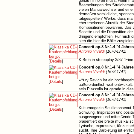
genau hinhören muss, wenn man 
Bearbeitungen des Streichersat
vielen Manualwechsel und eine
dermaßen vorbildliche, spannen
„abgespielten“ Werke, dass man 
eher trockenen Akustik der St
Kompositionen bewahren. Das B
Sonette und die Disposition der
dringend empfohlen. Für mich d
sich die hier die Bälle zuspiel
Concerti op.8 Nr.1-4 "4 Jahres
Antonio Vivaldi
(1678-1741)
K.Breh in stereoplay 3/87:"Eine
[
Details
]
Concerti op.8 Nr.1-4 "4 Jahres
Antonio Vivaldi
(1678-1741)
»Yury Revich ist ein hochbegabt
[
Details
]
außerordentlich weit entwickelt.
sein Piazzolla ist gerade in di
Concerti op.8 Nr.1-4 "4 Jahres
Antonio Vivaldi
(1678-1741)
Kulturmagazin Seuilletonscout 
[
Details
]
Schwung, Inspiration und positi
ausgewogene und mitreißende To
präsentiert die breite musikalis
Lyrische, expressive, tänzerisc
sucht. Ihre Darbietung ist ehrl