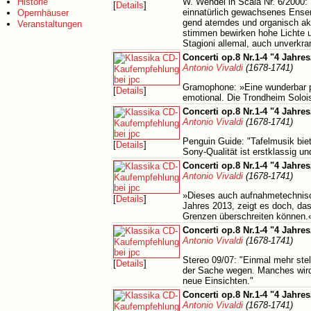
Historie
W. Wendel in Scala Nr. 6/2000
[
Details
]
einnatürlich gewachsenes Ensemb
Opernhäuser
gend atemdes und organisch ak
Veranstaltungen
stimmen bewirken hohe Lichte u
Stagioni allemal, auch unverkram
Concerti op.8 Nr.1-4 "4 Jahres
Antonio Vivaldi
(1678-1741)
Gramophone: »Eine wunderbar per
[
Details
]
emotional. Die Trondheim Solois
Concerti op.8 Nr.1-4 "4 Jahres
Antonio Vivaldi
(1678-1741)
Penguin Guide: "Tafelmusik biet
[
Details
]
Sony-Qualität ist erstklassig un
Concerti op.8 Nr.1-4 "4 Jahres
Antonio Vivaldi
(1678-1741)
»Dieses auch aufnahmetechnisc
[
Details
]
Jahres 2013, zeigt es doch, da
Grenzen überschreiten können.
Concerti op.8 Nr.1-4 "4 Jahres
Antonio Vivaldi
(1678-1741)
Stereo 09/07: "Einmal mehr ste
[
Details
]
der Sache wegen. Manches wird 
neue Einsichten."
Concerti op.8 Nr.1-4 "4 Jahres
Antonio Vivaldi
(1678-1741)