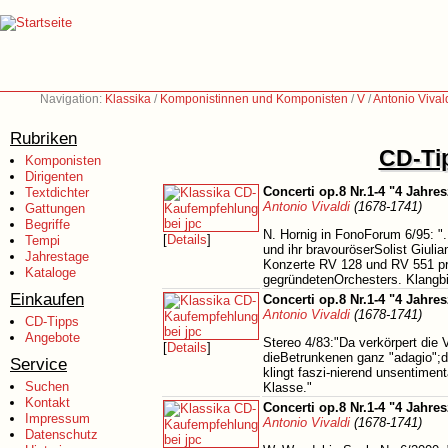
Navigation:
Klassika
/
Komponistinnen und Komponisten
/
V
/
Antonio Vival
Rubriken
CD-Tip
Komponisten
Dirigenten
Concerti op.8 Nr.1-4 "4 Jahres
Textdichter
Antonio Vivaldi
(1678-1741)
Gattungen
Begriffe
N. Hornig in FonoForum 6/95: ".
[
Details
]
Tempi
und ihr bravouröserSolist Giuli
Jahrestage
Konzerte RV 128 und RV 551 pro
Kataloge
gegründetenOrchesters. Klangbil
Einkaufen
Concerti op.8 Nr.1-4 "4 Jahres
Antonio Vivaldi
(1678-1741)
CD-Tipps
Angebote
Stereo 4/83:"Da verkörpert die
[
Details
]
dieBetrunkenen ganz "adagio";d
Service
klingt faszi-nierend unsentiment
Suchen
Klasse."
Kontakt
Concerti op.8 Nr.1-4 "4 Jahres
Impressum
Antonio Vivaldi
(1678-1741)
Datenschutz