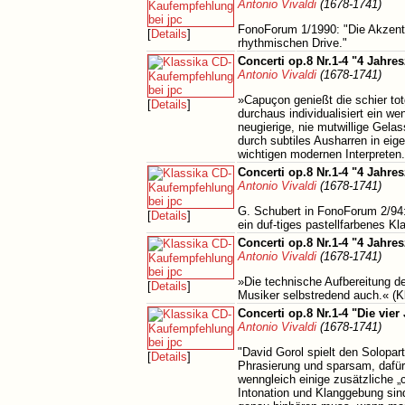
Antonio Vivaldi
(1678-1741)
FonoForum 1/1990: "Die Akzente
[
Details
]
rhythmischen Drive."
Concerti op.8 Nr.1-4 "4 Jahres
Antonio Vivaldi
(1678-1741)
»Capuçon genießt die schier tot
[
Details
]
durchaus individualisiert ein w
neugierige, nie mutwillige Gela
durch subtiles Ausharren in eig
wichtigen modernen Interpret
Concerti op.8 Nr.1-4 "4 Jahres
Antonio Vivaldi
(1678-1741)
G. Schubert in FonoForum 2/94: "
[
Details
]
ein duf-tiges pastellfarbenes K
Concerti op.8 Nr.1-4 "4 Jahres
Antonio Vivaldi
(1678-1741)
»Die technische Aufbereitung de
[
Details
]
Musiker selbstredend auch.« (K
Concerti op.8 Nr.1-4 "Die vier
Antonio Vivaldi
(1678-1741)
"David Gorol spielt den Solopart
[
Details
]
Phrasierung und sparsam, dafür
wenngleich einige zusätzliche 
Intonation und Klanggebung sin