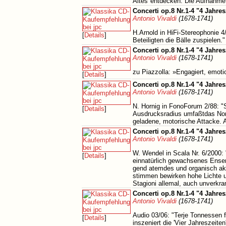
Altes"entdecken. Die Aufnahmet
Concerti op.8 Nr.1-4 "4 Jahres
Antonio Vivaldi
(1678-1741)
H.Arnold in HiFi-Stereophonie 4/
[
Details
]
Beteiligten die Bälle zuspielen."
Concerti op.8 Nr.1-4 "4 Jahres
Antonio Vivaldi
(1678-1741)
zu Piazzolla: »Engagiert, emoti
[
Details
]
Concerti op.8 Nr.1-4 "4 Jahres
Antonio Vivaldi
(1678-1741)
N. Hornig in FonoForum 2/88: "Sc
[
Details
]
Ausdrucksradius umfaßtdas Nonv
geladene, motorische Attacke. 
Concerti op.8 Nr.1-4 "4 Jahres
Antonio Vivaldi
(1678-1741)
W. Wendel in Scala Nr. 6/2000
[
Details
]
einnatürlich gewachsenes Ensemb
gend atemdes und organisch ak
stimmen bewirken hohe Lichte u
Stagioni allemal, auch unverkram
Concerti op.8 Nr.1-4 "4 Jahres
Antonio Vivaldi
(1678-1741)
Audio 03/06: "Terje Tonnessen 
[
Details
]
inszeniert die 'Vier Jahreszeiten