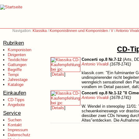
Navigation:
Klassika
/
Komponistinnen und Komponisten
/
V
/
Antonio Vival
Rubriken
CD-Tip
Komponisten
Dirigenten
Concerti op.8 Nr.7-12
(Arts, D
Textdichter
Antonio Vivaldi
(1678-1741)
Gattungen
Begriffe
klassik.com: "Ein fulminanter G
[
Details
]
Tempi
undinspirierender nicht begleite
Jahrestage
wenngleich sensationell den Par
Kataloge
vorallem im Detail passiert, da
Einkaufen
Concerti op.8 Nr.1-12 "Il Cime
Antonio Vivaldi
(1678-1741)
CD-Tipps
Angebote
W. Wendel in stereoplay 11/01: 
[
Details
]
scheuenkeineswegs vor drastisc
Service
diesüber zwei CDs hinweg durc
Suchen
Altes"entdecken. Die Aufnahmet
Kontakt
Impressum
Datenschutz