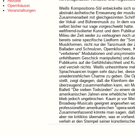
Historie
Opernhäuser
Weills Kompositions-Stil entwickelte sich 
Veranstaltungen
abstrakt-ästhetische Erneuerung der musika
Zusammenarbeit mit gleichgesinnten Schrifts
der Vokal- und Bühnenmusik zu. In dem von 
selbst bisher nur vage vorgeschwebt hatte.
weltfremd-isolierter Kunst und dem Publiku
Milieu der Zeit weder zu verleugnen noch u
bereits seine spezifische Liedform der "So
Musikformen, nicht nur der Tanzmusik der 
Balladen und Schnulzen, Opernklischees, K
"verbotener" Modulationen und unsymmetrisc
unfehlbarem Geschick manipulierte) und dur
Publikums auf die Gefühlsfalschheit und Kun
und verzieh nichts. Weills unhestrittene me
Sprachnuancen trugen sehr dazu bei, diesen
unwiderstehlichen Charme zu geben. Die Ope
stellt, zeigt dagegen, daß die Kleinform d
überzeugend zusammenhalten kann, ein Man
Ballett "Die sieben Todsünden" zu einem d
amerikanischen Jahren eine erhebliche Verf
blieb jedoch ungebrochen. Kaum je vor Weil
Broadway-Musicals geeignet angesehen worde
professionellen amerikanischen "opera-wor
Zusammenfassend könnte man sagen, daß We
aber nie kritiklos übernahm, was er vorfa
verlieh er den Stempel seiner künstlerische