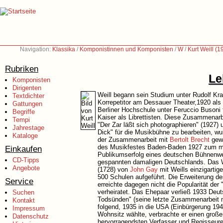
Navigation:
Klassika
/
Komponistinnen und Komponisten
/
W
/
Kurt Weill (
Rubriken
Le
Komponisten
Dirigenten
Weill begann sein Studium unter Rudolf Kr
Textdichter
Korrepetitor am Dessauer Theater,1920 als 
Gattungen
Berliner Hochschule unter Feruccio Busoni 
Begriffe
Kaiser als Librettisten. Diese Zusammenarb
Tempi
"Der Zar läßt sich photographieren" (1927) 
Jahrestage
Dick" für die Musikbühne zu bearbeiten, w
Kataloge
der Zusammenarbeit mit
Bertolt Brecht
gewi
des Musikfestes Baden-Baden 1927 zum mus
Einkaufen
Publikumserfolg eines deutschen Bühnenwer
CD-Tipps
gespannten damaligen Deutschlands. Das W
Angebote
(1728) von
John Gay
mit Weills einzigarti
500 Schulen aufgeführt. Die Erweiterung d
Service
erreichte dagegen nicht die Popularität der
verheiratet. Das Ehepaar verließ 1933 Deuts
Suchen
Todsünden" (seine letzte Zusammenarbeit m
Kontakt
folgend, 1935 in die USA (Einbürgerung 194
Impressum
Wohnsitz wählte, verbrachte er einen großen
Datenschutz
hervorragendsten Verfasser und Regisseure