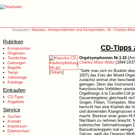
Navigation:
Klassika
/
Komponistinnen und Komponisten
/
W
/
Charles-Mar
Rubriken
CD-Tipps 
Komponisten
Dirigenten
Orgelsymphonien Nr.1-10
(Amb
Textdichter
Charles-Marie Widor
(1844-1937
Gattungen
Begriffe
"Sieht man sich im Booklet die
[
Details
]
Tempi
1937) das Foto der Woehl-Orgel 
Jahrestage
zunächst einmal eher bescheiden
Kataloge
getrogen. Denn das Instrument i
französischen Vorbildern orient
Einkaufen
Orgelklangs à la Cavaillé-Coll 
CD-Tipps
Gesamtergebnis gleichwohl nic
Angebote
Singen, Flöten, Trompeten, Wu
herrscht hier eine Klarheit der
Service
und donnernden Klangmassen wi
macht. Besitzer einer guten Hi
Suchen
Nachbarn zu nehmen braucht. Ma
Kontakt
kubistischer Jahrmarktsreigen.D
Impressum
Bassoktavkoppeln mal weniger z
Datenschutz
Sätzen, weiß der Organist Winfr