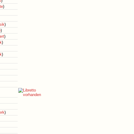
o
)
te
)
ik
)
e
)
ert
)
k
)
k
)
erk
)