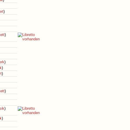
rt
)
ett
)
erk
)
k
)
rt
)
ett
)
ik
)
k
)