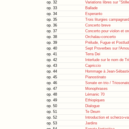
op. 32
Variations libres sur "Stil
op. 33
Ballade
op. 34
Esperanto
op. 35
Trois liturgies campagnar
op. 36
Concerto breve
op. 37
Concerto pour violon et or
op. 38
Orchalau-concerto
op. 39
Prélude, Fugue et Postlud
op. 40
Sept Proverbes sur l'Amo
op. 41
Terra Dei
op. 42
Interlude sur le nom de Tr
op. 43
Capriccio
op. 44
Hommage à Jean-Sébasti
op. 45
Pianostinato
op. 46
Sonate en trio / Triosonat
op. 47
Monophrases
op. 48
Lémanic 70
op. 49
Ethiopiques
op. 50
Dialogue
op. 51
Te Deum
op. 52
Introduction et scherzo-va
op. 53
Jardins
op. 54
Sonata fantastica