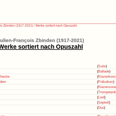
ois Zbinden (1917-2021)
/
Werke sortiert nach Opuszahl
ulien-François Zbinden (1917-2021)
Werke sortiert nach Opuszahl
(
Suite
)
(
Ballade
)
chestre
(
Klavierkonz
udien
(
Präludium
)
(
Klaviersona
(
Trompetenk
(
Lied
)
(
Septett
)
(
Duo
)