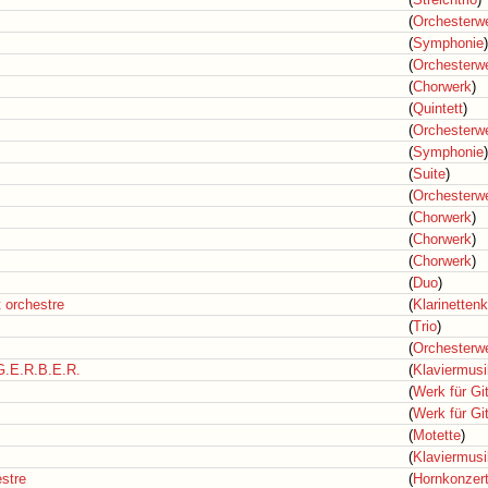
(
Orchesterw
(
Symphonie
)
(
Orchesterw
(
Chorwerk
)
(
Quintett
)
(
Orchesterw
(
Symphonie
)
(
Suite
)
(
Orchesterw
(
Chorwerk
)
(
Chorwerk
)
(
Chorwerk
)
(
Duo
)
t orchestre
(
Klarinetten
(
Trio
)
(
Orchesterw
 G.E.R.B.E.R.
(
Klaviermusi
(
Werk für Git
(
Werk für Git
(
Motette
)
(
Klaviermusi
estre
(
Hornkonzer