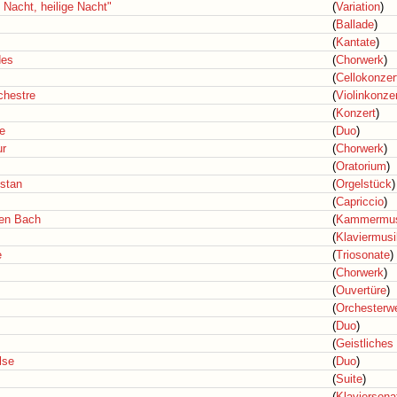
le Nacht, heilige Nacht"
(
Variation
)
(
Ballade
)
(
Kantate
)
des
(
Chorwerk
)
(
Cellokonzer
chestre
(
Violinkonze
(
Konzert
)
e
(
Duo
)
ur
(
Chorwerk
)
(
Oratorium
)
istan
(
Orgelstück
)
(
Capriccio
)
en Bach
(
Kammermus
(
Klaviermusi
e
(
Triosonate
)
(
Chorwerk
)
(
Ouvertüre
)
(
Orchesterw
(
Duo
)
(
Geistliches
lse
(
Duo
)
(
Suite
)
(
Klaviersona