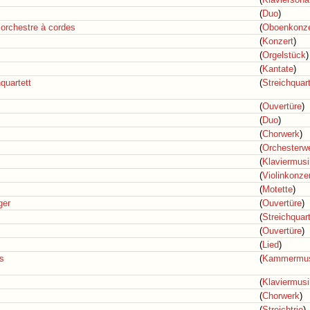
(
Duo
)
 orchestre à cordes
(
Oboenkonze
(
Konzert
)
(
Orgelstück
)
(
Kantate
)
quartett
(
Streichquart
(
Ouvertüre
)
(
Duo
)
(
Chorwerk
)
(
Orchesterw
(
Klaviermusi
(
Violinkonze
(
Motette
)
ger
(
Ouvertüre
)
(
Streichquart
(
Ouvertüre
)
(
Lied
)
s
(
Kammermus
(
Klaviermusi
(
Chorwerk
)
(
Streichtrio
)