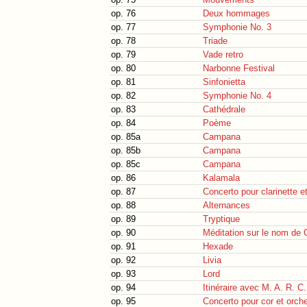
op. 76
Deux hommages
op. 77
Symphonie No. 3
op. 78
Triade
op. 79
Vade retro
op. 80
Narbonne Festival
op. 81
Sinfonietta
op. 82
Symphonie No. 4
op. 83
Cathédrale
op. 84
Poème
op. 85a
Campana
op. 85b
Campana
op. 85c
Campana
op. 86
Kalamala
op. 87
Concerto pour clarinette e
op. 88
Alternances
op. 89
Tryptique
op. 90
Méditation sur le nom de
op. 91
Hexade
op. 92
Livia
op. 93
Lord
op. 94
Itinéraire avec M. A. R. C.
op. 95
Concerto pour cor et orch