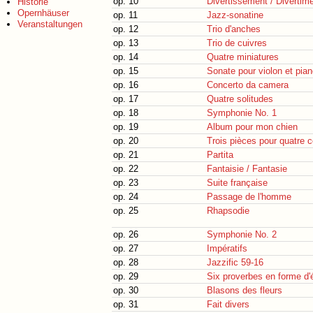
op. 10
Divertissement / Divertim
Historie
Opernhäuser
op. 11
Jazz-sonatine
Veranstaltungen
op. 12
Trio d'anches
op. 13
Trio de cuivres
op. 14
Quatre miniatures
op. 15
Sonate pour violon et pian
op. 16
Concerto da camera
op. 17
Quatre solitudes
op. 18
Symphonie No. 1
op. 19
Album pour mon chien
op. 20
Trois pièces pour quatre c
op. 21
Partita
op. 22
Fantaisie / Fantasie
op. 23
Suite française
op. 24
Passage de l'homme
op. 25
Rhapsodie
op. 26
Symphonie No. 2
op. 27
Impératifs
op. 28
Jazzific 59-16
op. 29
Six proverbes en forme d'
op. 30
Blasons des fleurs
op. 31
Fait divers