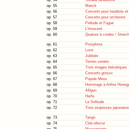
op. 55
Marick
op. 56
Concerto pour hautbois et
op. 57
Concerto pour orchestre
op. 58
Prélude et Fugue
op. 59
L'Innocent
op. 60
Quatuor à cordes / Streich
op. 61
Prosphora
op. 62
Love
op. 63
Jubilate
op. 64
Torneo veneto
op. 65
Trois images helvetiques
op. 66
Concerto grosso
op. 67
Popule Meus
op. 68
Hommage à Arthur Honeg
op. 69
Alligun
op. 70
Haïfa
op. 71
La Solitude
op. 72
Trois esquisses japonaise
op. 73
Tango
op. 74
Clair-obscur
op. 75
Mouvements