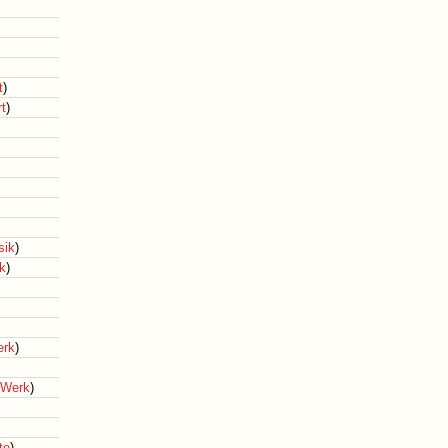
t
)
rt
)
ik
)
k
)
erk
)
 Werk
)
te
)