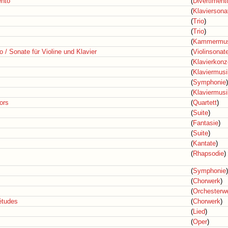
ento
(
Divertiment
(
Klaviersona
(
Trio
)
(
Trio
)
(
Kammermus
o / Sonate für Violine und Klavier
(
Violinsonat
(
Klavierkonz
(
Klaviermusi
(
Symphonie
)
(
Klaviermusi
ors
(
Quartett
)
(
Suite
)
(
Fantasie
)
(
Suite
)
(
Kantate
)
(
Rhapsodie
)
(
Symphonie
)
(
Chorwerk
)
(
Orchesterw
études
(
Chorwerk
)
(
Lied
)
(
Oper
)