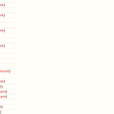
erk
)
erk
)
erk
)
erk
)
konzert
)
erk
)
k
)
arre
)
arre
)
k
)
t
)