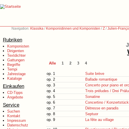
Navigation:
Klassika
/
Komponistinnen und Komponisten
/
Z
/
Julien-Franç
Rubriken
J
Komponisten
Dirigenten
Textdichter
Gattungen
Alle
1
2
3
4
Begriffe
Tempi
op. 1
Suite brève
Jahrestage
Kataloge
op. 2
Ballade romantique
op. 3
Concerto pour piano et or
Einkaufen
op. 4
Trois préludes / Drei Präl
CD-Tipps
op. 5
Sonatine
Angebote
op. 6
Concertino / Konzertstück
Service
op. 7
Détresse en paradis
Suchen
op. 8
Septuor
Kontakt
op. 9
La fête au village
Impressum
Datenschutz