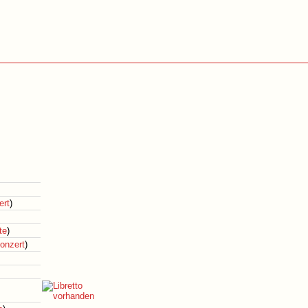
ert
)
te
)
onzert
)