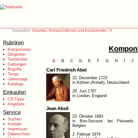
Navigation:
Klassika
/
Komponistinnen und Komponisten
/
A
Rubriken
Komponi
Komponisten
Dirigenten
Textdichter
A
B
C
D
E
F
G
H
I
J
Gattungen
Begriffe
Carl Friedrich Abel
Tempi
22. Dezember 1723
Jahrestage
in Köthen (Anhalt), Deutschland
Kataloge
20. Juni 1787
Einkaufen
in London, England
CD-Tipps
Angebote
Jean Absil
Service
23. Oktober 1893
Suchen
in Bon-Secours bei Péruwelz,
Kontakt
Belgien
Impressum
Datenschutz
2. Februar 1974