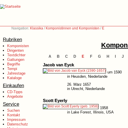
Navigation:
Klassika
/
Komponistinnen und Komponisten
/
E
Rubriken
Komponi
Komponisten
Dirigenten
Textdichter
A
B
C
D
E
F
G
H
I
J
Gattungen
Begriffe
Jacob van Eyck
Tempi
um 1590
Jahrestage
in Heusden, Niederlande
Kataloge
26. März 1657
Einkaufen
in Utrecht, Niederlande
CD-Tipps
Angebote
Scott Eyerly
Service
1958
Suchen
in Lake Forest, Illinois, USA
Kontakt
Impressum
Datenschutz