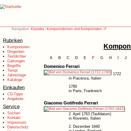
Navigation:
Klassika
/
Komponistinnen und Komponisten
/
F
Rubriken
Komponi
Komponisten
Dirigenten
Textdichter
A
B
C
D
E
F
G
H
I
J
Gattungen
Begriffe
Domenico Ferrari
Tempi
1722
Jahrestage
in Piacenza, Italien
Kataloge
1780
Einkaufen
in Paris, Frankreich
CD-Tipps
Angebote
Giacomo Gotifredo Ferrari
Service
Suchen
2. April 1763 (Taufdatum)
Kontakt
in Rovereto, Italien
Impressum
2. Dezember 1840
Datenschutz
in London, England