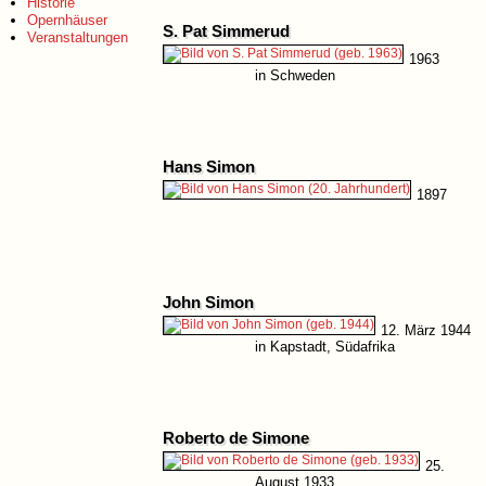
Historie
8. Dezember 1945
Opernhäuser
S. Pat Simmerud
in New York, USA
Veranstaltungen
1963
in Schweden
Hans Simon
1897
John Simon
12. März 1944
in Kapstadt, Südafrika
Roberto de Simone
25.
August 1933