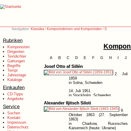
Navigation:
Klassika
/
Komponistinnen und Komponisten
/
S
Rubriken
Komponi
Komponisten
Dirigenten
Textdichter
A
B
C
D
E
F
G
H
I
J
Gattungen
Begriffe
Josef Otto af Sillén
Tempi
2. Juli
Jahrestage
1859
Kataloge
in Solna, Schweden
Einkaufen
14. Juli 1951
CD-Tipps
in Stockholm, Schweden
Angebote
Alexander Iljitsch Siloti
Service
9.
Suchen
Oktober 1863 (27. September
Kontakt
1863)
Impressum
in Charkow, Russisches
Datenschutz
Kaiserreich (heute: Ukraine)