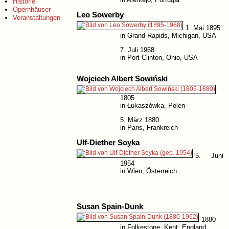
Historie
Opernhäuser
Leo Sowerby
Veranstaltungen
1. Mai 1895
in Grand Rapids, Michigan, USA
7. Juli 1968
in Port Clinton, Ohio, USA
Wojciech Albert Sowiński
1805
in Łukaszówka, Polen
5. März 1880
in Paris, Frankreich
Ulf-Diether Soyka
5. Juni
1954
in Wien, Österreich
Susan Spain-Dunk
1880
in Folkestone, Kent, England