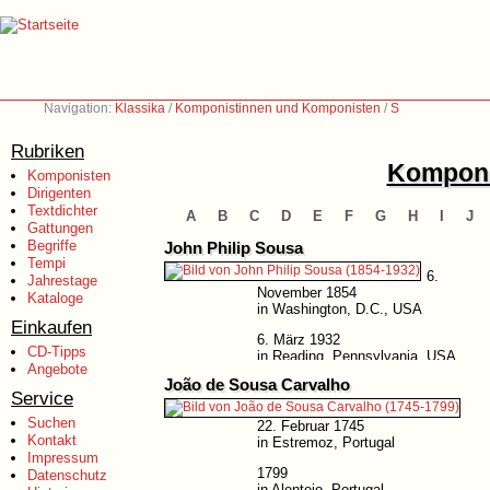
Navigation:
Klassika
/
Komponistinnen und Komponisten
/
S
Rubriken
Komponi
Komponisten
Dirigenten
Textdichter
A
B
C
D
E
F
G
H
I
J
Gattungen
Begriffe
John Philip Sousa
Tempi
6.
Jahrestage
November 1854
Kataloge
in Washington, D.C., USA
Einkaufen
6. März 1932
CD-Tipps
in Reading, Pennsylvania, USA
Angebote
João de Sousa Carvalho
Service
Suchen
22. Februar 1745
Kontakt
in Estremoz, Portugal
Impressum
1799
Datenschutz
in Alentejo, Portugal