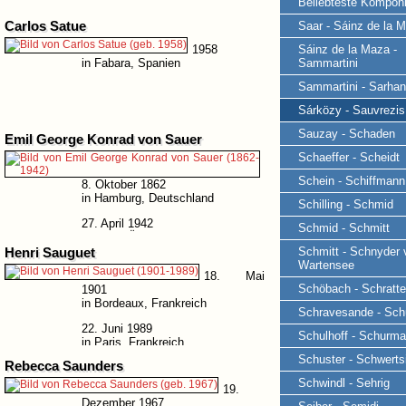
Beliebteste Komponi
Carlos Satue
Saar - Sáinz de la 
1958
Sáinz de la Maza -
in Fabara, Spanien
Sammartini
Sammartini - Sarhan
Sárközy - Sauvrezis
Sauzay - Schaden
Emil George Konrad von Sauer
Schaeffer - Scheidt
Schein - Schiffmann
8. Oktober 1862
in Hamburg, Deutschland
Schilling - Schmid
27. April 1942
Schmid - Schmitt
in Wien, Österreich
Schmitt - Schnyder 
Henri Sauguet
Wartensee
18. Mai
Schöbach - Schratte
1901
in Bordeaux, Frankreich
Schravesande - Sch
22. Juni 1989
Schulhoff - Schurm
in Paris, Frankreich
Schuster - Schwerts
Rebecca Saunders
Schwindl - Sehrig
19.
Dezember 1967