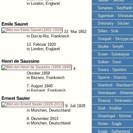
Seiber - Semidi
in London, England
Senanes - Seyffardt
Sgambati - Shirasa
Shlonsky - Silcher
Émile Sauret
Sillén - Sink
22. Mai 1852
in Dun-le-Roi, Frankreich
Sinopoli - Skrzypcz
12. Februar 1920
Skulte - Smyth
in London, England
Snoer - Solotarjow
Henri de Saussine
Soltan - Souri
4.
Sousa - Spontini
Oktober 1859
Sporck - Stamitz
in Béziers, Frankreich
Stanford - Steinbach
7. August 1940
in Kersaint, Frankreich
Steinbauer - Sthame
Ernest Sauter
Štiasný - Stokowski
9. Juli 1928
Stoll - Sträßer
in München, Deutschland
Strasfogel - Strimer
8. Dezember 2013
in München, Deutschland
Ströer - Sugár
Sugár - Sutherland