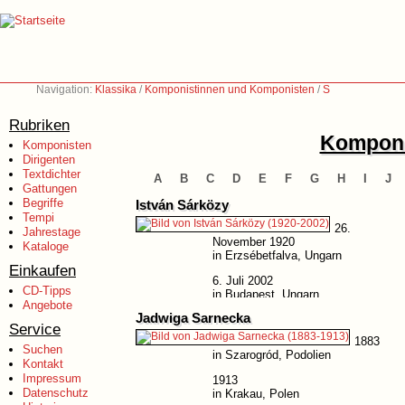
Navigation:
Klassika
/
Komponistinnen und Komponisten
/
S
Rubriken
Komponi
Komponisten
Dirigenten
Textdichter
A
B
C
D
E
F
G
H
I
J
Gattungen
Begriffe
István Sárközy
Tempi
26.
Jahrestage
November 1920
Kataloge
in Erzsébetfalva, Ungarn
Einkaufen
6. Juli 2002
CD-Tipps
in Budapest, Ungarn
Angebote
Jadwiga Sarnecka
Service
1883
Suchen
in Szarogród, Podolien
Kontakt
Impressum
1913
Datenschutz
in Krakau, Polen