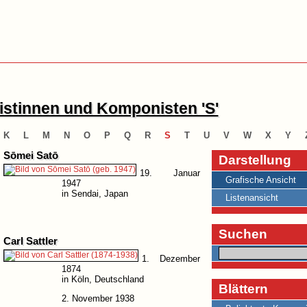
stinnen und Komponisten 'S'
K
L
M
N
O
P
Q
R
S
T
U
V
W
X
Y
Sōmei Satō
Darstellung
19. Januar
Grafische Ansicht
1947
in Sendai, Japan
Listenansicht
Suchen
Carl Sattler
1. Dezember
1874
in Köln, Deutschland
Blättern
2. November 1938