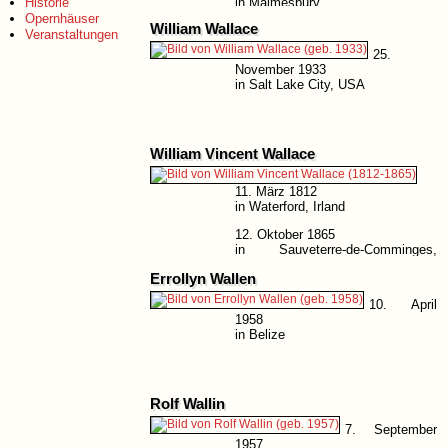
Historie
in Malmesbury
Opernhäuser
William Wallace
Veranstaltungen
25.
November 1933
in Salt Lake City, USA
William Vincent Wallace
11. März 1812
in Waterford, Irland
12. Oktober 1865
in Sauveterre-de-Comminges,
Frankreich
Errollyn Wallen
10. April
1958
in Belize
Rolf Wallin
7. September
1957