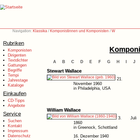
Navigation:
Klassika
/
Komponistinnen und Komponisten
/
W
Rubriken
Komponi
Komponisten
Dirigenten
Textdichter
A
B
C
D
E
F
G
H
I
J
Gattungen
Begriffe
Stewart Wallace
Tempi
21.
Jahrestage
November 1960
Kataloge
in Philadelphia, USA
Einkaufen
CD-Tipps
Angebote
William Wallace
Service
3. Juli
Suchen
1860
Kontakt
in Greenock, Schottland
Impressum
Datenschutz
16. Dezember 1940