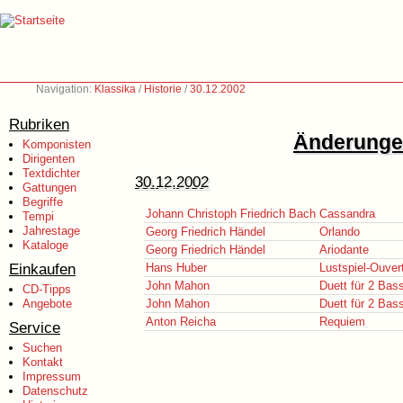
Navigation:
Klassika
/
Historie
/
30.12.2002
Rubriken
Änderungen
Komponisten
Dirigenten
Textdichter
30.12.2002
Gattungen
Begriffe
Johann Christoph Friedrich Bach
Cassandra
Tempi
Jahrestage
Georg Friedrich Händel
Orlando
Kataloge
Georg Friedrich Händel
Ariodante
Einkaufen
Hans Huber
Lustspiel-Ouver
John Mahon
Duett für 2 Bass
CD-Tipps
Angebote
John Mahon
Duett für 2 Bass
Anton Reicha
Requiem
Service
Suchen
Kontakt
Impressum
Datenschutz