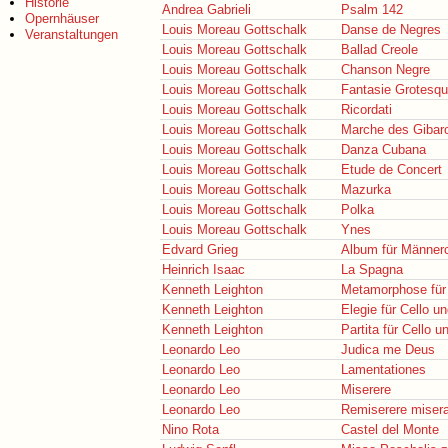
Historie
Andrea Gabrieli
Psalm 142
Opernhäuser
Louis Moreau Gottschalk
Danse de Negres
Veranstaltungen
Louis Moreau Gottschalk
Ballad Creole
Louis Moreau Gottschalk
Chanson Negre
Louis Moreau Gottschalk
Fantasie Grotesq
Louis Moreau Gottschalk
Ricordati
Louis Moreau Gottschalk
Marche des Gibar
Louis Moreau Gottschalk
Danza Cubana
Louis Moreau Gottschalk
Etude de Concert
Louis Moreau Gottschalk
Mazurka
Louis Moreau Gottschalk
Polka
Louis Moreau Gottschalk
Ynes
Edvard Grieg
Album für Männer
Heinrich Isaac
La Spagna
Kenneth Leighton
Metamorphose für 
Kenneth Leighton
Elegie für Cello un
Kenneth Leighton
Partita für Cello u
Leonardo Leo
Judica me Deus
Leonardo Leo
Lamentationes
Leonardo Leo
Miserere
Leonardo Leo
Remiserere miser
Nino Rota
Castel del Monte