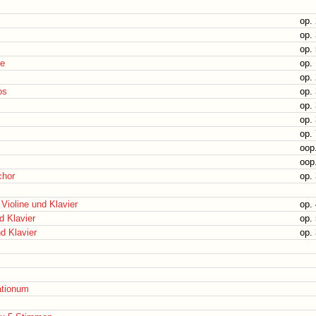
op.
op.
op.
ue
op.
op.
os
op.
op.
op.
op.
oop
oop
chor
op.
Violine und Klavier
op.
d Klavier
op.
nd Klavier
op.
ationum