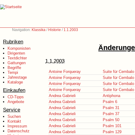
Navigation:
Klassika
/
Historie
/
1.1.2003
Rubriken
Änderungen
Komponisten
Dirigenten
Textdichter
1.1.2003
Gattungen
Begriffe
Antoine Forqueray
Suite für Cembalo 
Tempi
Jahrestage
Antoine Forqueray
Suite für Cembalo 
Kataloge
Antoine Forqueray
Suite für Cembalo 
Einkaufen
Antoine Forqueray
Suite für Cembalo 
Andrea Gabrieli
Antiphona
CD-Tipps
Angebote
Andrea Gabrieli
Psalm 6
Andrea Gabrieli
Psalm 31
Service
Andrea Gabrieli
Psalm 37
Suchen
Andrea Gabrieli
Psalm 50
Kontakt
Andrea Gabrieli
Psalm 101
Impressum
Datenschutz
Andrea Gabrieli
Psalm 129