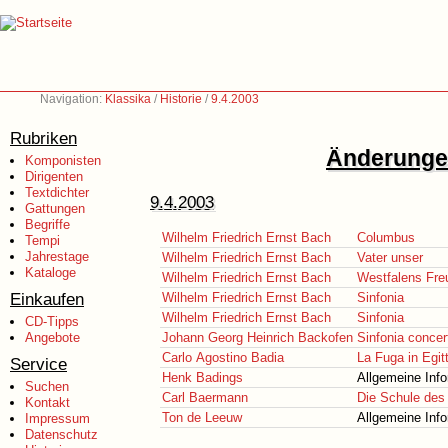
Navigation:
Klassika
/
Historie
/
9.4.2003
Rubriken
Änderungen
Komponisten
Dirigenten
Textdichter
9.4.2003
Gattungen
Begriffe
Wilhelm Friedrich Ernst Bach
Columbus
Tempi
Jahrestage
Wilhelm Friedrich Ernst Bach
Vater unser
Kataloge
Wilhelm Friedrich Ernst Bach
Westfalens Fre
Einkaufen
Wilhelm Friedrich Ernst Bach
Sinfonia
Wilhelm Friedrich Ernst Bach
Sinfonia
CD-Tipps
Angebote
Johann Georg Heinrich Backofen
Sinfonia concer
Carlo Agostino Badia
La Fuga in Egit
Service
Henk Badings
Allgemeine Inf
Suchen
Carl Baermann
Die Schule des 
Kontakt
Ton de Leeuw
Allgemeine Inf
Impressum
Datenschutz