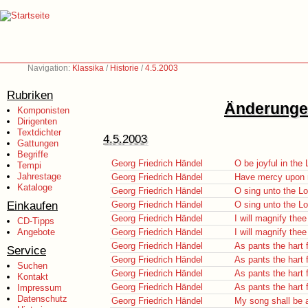
Navigation:
Klassika
/
Historie
/
4.5.2003
Rubriken
Änderungen
Komponisten
Dirigenten
Textdichter
4.5.2003
Gattungen
Begriffe
Georg Friedrich Händel
O be joyful in the
Tempi
Jahrestage
Georg Friedrich Händel
Have mercy upon 
Kataloge
Georg Friedrich Händel
O sing unto the L
Einkaufen
Georg Friedrich Händel
O sing unto the L
Georg Friedrich Händel
I will magnify the
CD-Tipps
Angebote
Georg Friedrich Händel
I will magnify the
Georg Friedrich Händel
As pants the hart 
Service
Georg Friedrich Händel
As pants the hart 
Suchen
Georg Friedrich Händel
As pants the hart 
Kontakt
Georg Friedrich Händel
As pants the hart 
Impressum
Datenschutz
Georg Friedrich Händel
My song shall be 