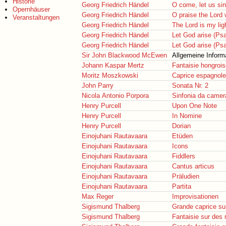
Historie
Georg Friedrich Händel
O come, let us sin
Opernhäuser
Georg Friedrich Händel
O praise the Lord
Veranstaltungen
Georg Friedrich Händel
The Lord is my lig
Georg Friedrich Händel
Let God arise (Ps
Georg Friedrich Händel
Let God arise (Ps
Sir John Blackwood McEwen
Allgemeine Inform
Johann Kaspar Mertz
Fantaisie hongroi
Moritz Moszkowski
Caprice espagnole
John Parry
Sonata Nr. 2
Nicola Antonio Porpora
Sinfonia da camer
Henry Purcell
Upon One Note
Henry Purcell
In Nomine
Henry Purcell
Dorian
Einojuhani Rautavaara
Etüden
Einojuhani Rautavaara
Icons
Einojuhani Rautavaara
Fiddlers
Einojuhani Rautavaara
Cantus articus
Einojuhani Rautavaara
Präludien
Einojuhani Rautavaara
Partita
Max Reger
Improvisationen
Sigismund Thalberg
Grande caprice su
Sigismund Thalberg
Fantaisie sur des 