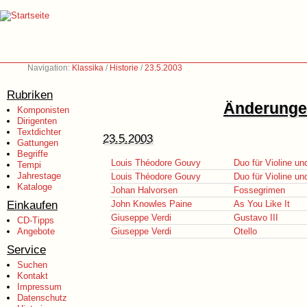
Navigation:
Klassika
/
Historie
/
23.5.2003
Rubriken
Änderungen
Komponisten
Dirigenten
Textdichter
23.5.2003
Gattungen
Begriffe
Louis Théodore Gouvy
Duo für Violine un
Tempi
Jahrestage
Louis Théodore Gouvy
Duo für Violine un
Kataloge
Johan Halvorsen
Fossegrimen
Einkaufen
John Knowles Paine
As You Like It
Giuseppe Verdi
Gustavo III
CD-Tipps
Angebote
Giuseppe Verdi
Otello
Service
Suchen
Kontakt
Impressum
Datenschutz